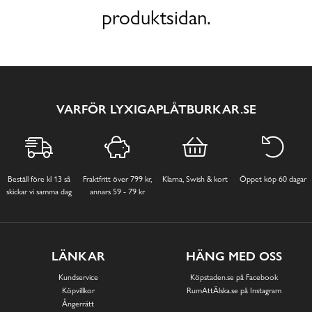
produktsidan.
VARFÖR LYXIGAPLÅTBURKAR.SE
Beställ före kl 13 så
Fraktfritt över 799 kr,
Klarna, Swish & kort
Öppet köp 60 dagar
skickar vi samma dag
annars 59 - 79 kr
LÄNKAR
HÄNG MED OSS
Kundservice
Köpstaden.se på Facebook
Köpvillkor
RumAttÄlska.se på Instagram
Ångerrätt