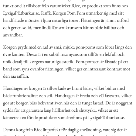
funktionellt tillskott från varumärket Rice, en produkt som finns hos
LyxigaPlåtburkar.se. Raffia Korgen Pom Pom utmärker sig med sitt
handflätade mönster i ljusa naturliga toner. Flätningen är jämnt utförd
och ger en solid, men ändå lätt struktur som känns både hållbar och
användbar.
Korgen pryds med en rad av små, mjuka pom-poms som löper längs den
övre kanten. Dessa är i en subtil rosa nyans som tillför en lekfull och
unik detalj till korgens naturliga estetik. Pom-pomsen är fästade på ett
band som syns ovanför flätningen, vilket ger en intressant kontrast mot
den råa raffian.
Handtagen av korgen är tillverkade av brunt läder, vilket bidrar med
både funktionalitet och stil. Handtagen är breda och väl fastsatta, vilket
gör att korgen bärs bekvämt även när den är tungt lastad. De är noggrant
sydda för att garantera lång hållbarhet och slitstyrka, vilket är ett
kännetecken för de produkter som återfinns på LyxigaPlåtburkar.se.
Denna korg från Rice är perfekt för daglig användning, vare sig det är