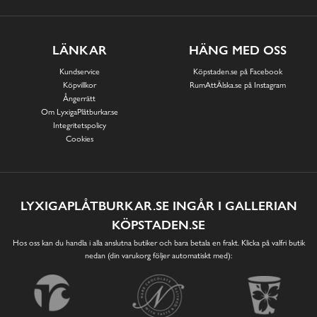
LÄNKAR
HÄNG MED OSS
Kundservice
Köpstaden.se på Facebook
Köpvillkor
RumAttÄlska.se på Instagram
Ångerrätt
Om LyxigaPlåtburkar.se
Integritetspolicy
Cookies
LYXIGAPLÅTBURKAR.SE INGÅR I GALLERIAN
KÖPSTADEN.SE
Hos oss kan du handla i alla anslutna butiker och bara betala en frakt. Klicka på valfri butik
nedan (din varukorg följer automatiskt med):