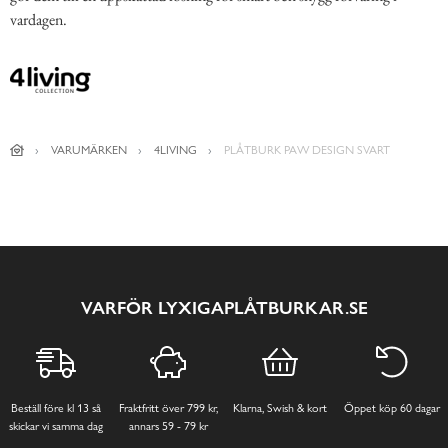
vardagen.
VARUMÄRKEN
4LIVING
PLÅTBURK PAW DESIGN SVART
VARFÖR LYXIGAPLÅTBURKAR.SE
Beställ före kl 13 så
Fraktfritt över 799 kr,
Klarna, Swish & kort
Öppet köp 60 dagar
skickar vi samma dag
annars 59 - 79 kr