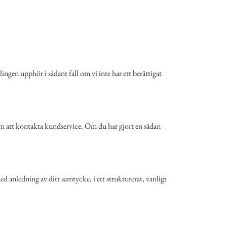
ngen upphör i sådant fall om vi inte har ett berättigat
m att kontakta kundservice. Om du har gjort en sådan
d anledning av ditt samtycke, i ett strukturerat, vanligt