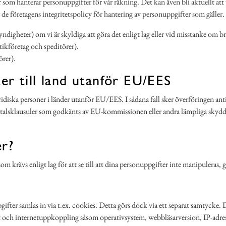
 som hanterar personuppgifter för vår räkning. Det kan även bli aktuellt att
 de företagens integritetspolicy för hantering av personuppgifter som gäller.
yndigheter) om vi är skyldiga att göra det enligt lag eller vid misstanke om br
ikföretag och speditörer).
örer).
er till land utanför EU/EES
juridiska personer i länder utanför EU/EES. I sådana fall sker överföringen a
vtalsklausuler som godkänts av EU-kommissionen eller andra lämpliga skydds
er?
m krävs enligt lag för att se till att dina personuppgifter inte manipuleras, g
fter samlas in via t.ex. cookies. Detta görs dock via ett separat samtycke.
och internetuppkoppling såsom operativsystem, webbläsarversion, IP-adress