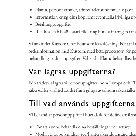
Namn, personnummer, adress, telefonnummer, e-post
Information kring dina köp samt eventuella frivilliga up
Betalningsuppgifter
IP-adress och besöksstatistik kring hur du interagerar 
Vi använder Kustom Checkout som kassalösning. För att kun
orderinformation med Kustom, med betalprocessorn Stripe oc
behandling av dina uppgifter. Väljer du Klarna behandlas d
Var lagras uppgifterna?
Företrädesvis lagrar vi personuppgifter inom Europa och EES
säkerställer vi alltid att det finns giltiga avtal som säkerstä
Till vad används uppgifterna
Vi behandlar personuppgifter i huvudsak för de ändamål som
För att kunna behandla dina beställningar och returer
Möjliggöra god kundservice/hantera kundtjänstärenden, so