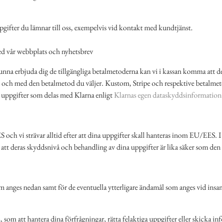
pgifter du lämnar till oss, exempelvis vid kontakt med kundtjänst.
med vår webbplats och nyhetsbrev
na erbjuda dig de tillgängliga betalmetoderna kan vi i kassan komma att de
h med den betalmetod du väljer. Kustom, Stripe och respektive betalmetod 
e uppgifter som delas med Klarna enligt
Klarnas egen dataskyddsinformation
 och vi strävar alltid efter att dina uppgifter skall hanteras inom EU/EES.
ller att deras skyddsnivå och behandling av dina uppgifter är lika säker som den
 anges nedan samt för de eventuella ytterligare ändamål som anges vid ins
m att hantera dina förfrågningar, rätta felaktiga uppgifter eller skicka in