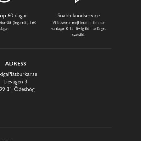
öp 60 dagar
Snabb kundservice
turrätt (ångerrätt) i 60
Vi besvarar mejl inom 4 timmar
dagar.
vardagar 8-15, övrig tid lite längre
svarstid.
ADRESS
xigaPlåtburkar.se
Lievägen 3
99 31 Ödeshög