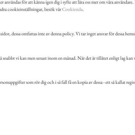
ker användas för att känna igen dig i syfte att lära oss mer om våra användar
 ändra cookieinställningar, besök vår
Cookiesida
.
idor, dessa omfattas inte av denna policy. Vi tar inget ansvar för dessa hem
å snabbt vi kan men senast inom en månad. När det är tillåtet enligt lag kan vi
nuppgifter som rör dig och i så fall få en kopia av dessa - ett så kallat regi