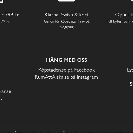
ver 799 kr
Klarna, Swish & kort
Öppet k
 79 kr.
Genomför köpet utan krav på
Full bytes- och re
inloggning.
HÄNG MED OSS
Köpstaden.se på Facebook
Ly
RumAttÄlska.se på Instagram
5
ar.se
cy