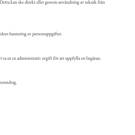
e. Detta kan ske direkt eller genom användning av teknik från
sidors hantering av personuppgifter.
 ta ut en administrativ avgift för att uppfylla en begäran.
sterutdrag.