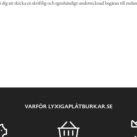
 dig att skicka en skriftlig och egenhändigt undertecknad begäran till nedan
VARFÖR LYXIGAPLÅTBURKAR.SE