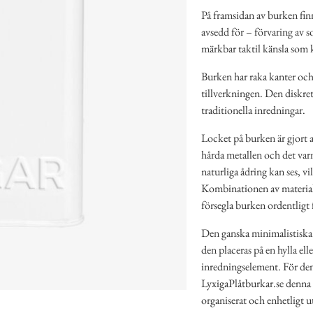
På framsidan av burken fin
avsedd för – förvaring av 
märkbar taktil känsla som k
Burken har raka kanter och e
tillverkningen. Den diskret
traditionella inredningar.
Locket på burken är gjort av
hårda metallen och det varma
naturliga ådring kan ses, vi
Kombinationen av material g
försegla burken ordentligt f
Den ganska minimalistiska 
den placeras på en hylla el
inredningselement. För den
LyxigaPlåtburkar.se denna bu
organiserat och enhetligt u