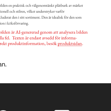
bilden en praktisk och välgenomtänkt plåtburk av märket
onell och stilren, vilket understryker varför
luderat den i sitt sortiment. Den är idealisk för den som
on i köksförvaring.
an.