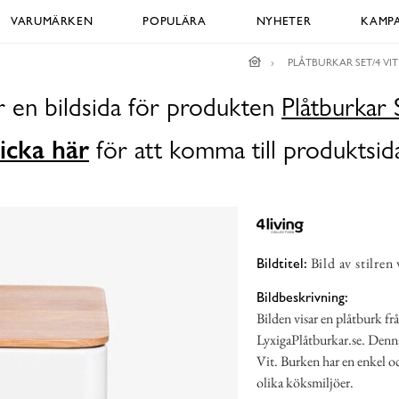
VARUMÄRKEN
POPULÄRA
NYHETER
KAMPA
PLÅTBURKAR SET/4 VIT
r en bildsida för produkten
Plåtburkar 
icka här
för att komma till produktsid
Bild av stilren
Bildtitel:
Bildbeskrivning:
Bilden visar en plåtburk fr
LyxigaPlåtburkar.se. Denna 
Vit. Burken har en enkel och
olika köksmiljöer.