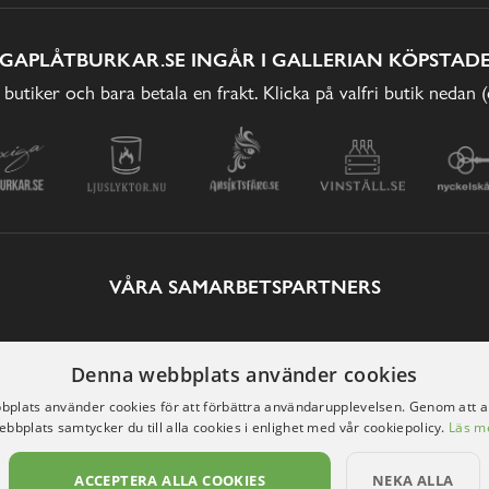
IGAPLÅTBURKAR.SE INGÅR I GALLERIAN KÖPSTADE
 butiker och bara betala en frakt. Klicka på valfri butik nedan 
VÅRA SAMARBETSPARTNERS
Denna webbplats använder cookies
plats använder cookies för att förbättra användarupplevelsen. Genom att 
ebbplats samtycker du till alla cookies i enlighet med vår cookiepolicy.
Läs m
ACCEPTERA ALLA COOKIES
NEKA ALLA