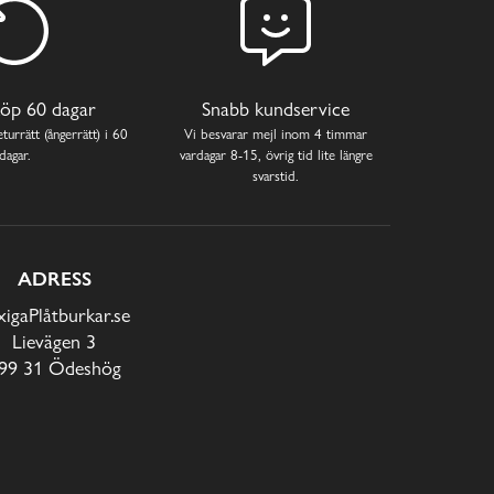
öp 60 dagar
Snabb kundservice
turrätt (ångerrätt) i 60
Vi besvarar mejl inom 4 timmar
dagar.
vardagar 8-15, övrig tid lite längre
svarstid.
ADRESS
xigaPlåtburkar.se
Lievägen 3
99 31 Ödeshög