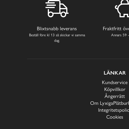
Blixtsnabb leverans
Fraktfritt ö
Beställ före kl 13 så skickar vi samma
Annars 59 -
dag.
LÄNKAR
Kundservice
Köpvillkor
Ångerrätt
Om LyxigaPlåtburk
Integritetspoli
Cookies