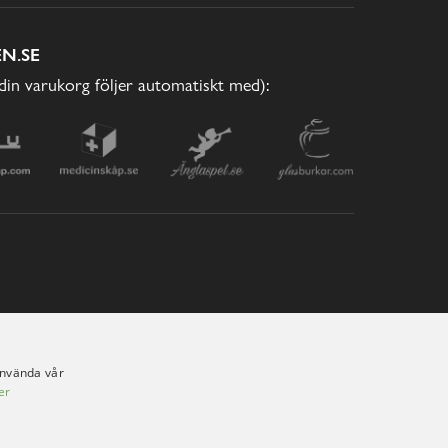
N.SE
(din varukorg följer automatiskt med):
använda vår
er