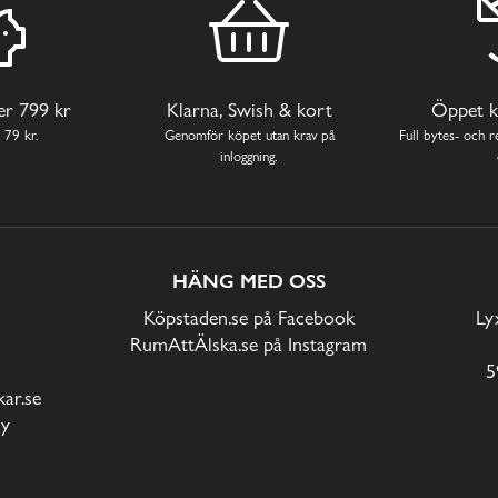
ver 799 kr
Klarna, Swish & kort
Öppet k
 79 kr.
Genomför köpet utan krav på
Full bytes- och re
inloggning.
HÄNG MED OSS
Köpstaden.se på Facebook
Ly
RumAttÄlska.se på Instagram
5
ar.se
cy