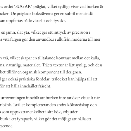
ns ordet "SUGAR" präglat, vilket tydligt visar vad burken är
socker. De präglade bokstäverna ger en subtil men ändå
an uppfattas både visuellt och fysiskt.
n jämn, slät yta, vilket ger ett intryck av precision i
a vita färgen gör den användbar i allt från moderna till mer
 trä, vilket skapar en tilltalande kontrast mellan det kalla,
, naturliga materialet. Träets textur är lätt synlig, och dess
lket tillför en organisk komponent till designen.
er också praktiska fördelar; trälocket kan hjälpa till att
ör att hålla innehållet fräscht.
utformningen innebär att burken inte tar över visuellt när
ler bänk. Istället kompletterar den andra köksredskap och
 som uppskattar enkelhet i sitt kök, erbjuder
rk i ett fyrapack, vilket gör det möjligt att hålla ett
tseende.