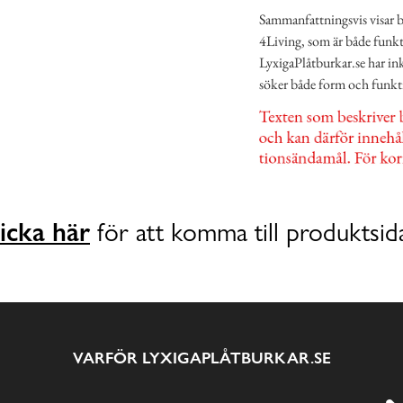
Sammanfattningsvis visar 
4Living, som är både funkti
LyxigaPlåtburkar.se har ink
söker både form och funkti
icka här
för att komma till produktsid
VARFÖR LYXIGAPLÅTBURKAR.SE