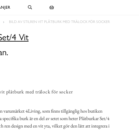
NJER
BILD AV STILREN VIT PLÅTBURK MED TRÄLOCK FÖR SOCKER
Set/4 Vit
an.
 vit plåtburk med trälock för socker
ån varumärket 4Living, som finns tillgänglig hos butiken
specifika burk är en del av setet som heter Plåtburkar Set/4
 ren design med en vit yta, vilket gör den lätt att integrera i