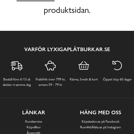
produktsidan.
VARFÖR LYXIGAPLÅTBURKAR.SE
Beställ före kl 13 så
Fraktfritt över 799 kr,
Klarna, Swish & kort
Öppet köp 60 dagar
skickar vi samma dag
annars 59 - 79 kr
LÄNKAR
HÄNG MED OSS
Kundservice
Köpstaden.se på Facebook
Köpvillkor
RumAttÄlska.se på Instagram
Ångerrätt