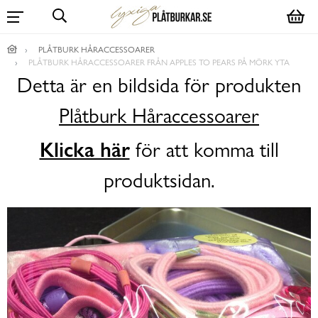
PLÅTBURK HÅRACCESSOARER
PLÅTBURK HÅRACCESSOARER FRÅN APPLES TO PEARS PÅ MÖRK YTA
Detta är en bildsida för produkten
Plåtburk Håraccessoarer
Klicka här
för att komma till
produktsidan.