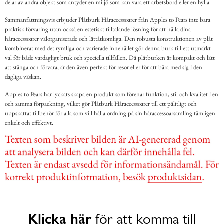
delar av andra objekt som antyder en miljö som kan vara ett arbetsbord eller en hylla.
Sammanfattningsvis erbjuder Plåtburk Håraccessoarer från Apples to Pears inte bara
praktisk förvaring utan också en estetiskt tilltalande lösning för att hålla dina
håraccessoarer välorganiserade och lättåtkomliga. Den robusta konstruktionen av plåt
kombinerat med det rymliga och varierade innehållet gör denna burk till ett utmärkt
val för både vardagligt bruk och speciella tillfällen. Då plåtburken är kompakt och lätt
att stänga och förvara, är den även perfekt för resor eller för att bära med sig i den
dagliga väskan.
Apples to Pears har lyckats skapa en produkt som förenar funktion, stil och kvalitet i en
och samma förpackning, vilket gör Plåtburk Håraccessoarer till ett pålitligt och
uppskattat tillbehör för alla som vill hålla ordning på sin håraccessoarsamling tämligen
enkelt och effektivt.
Klicka här
för att komma till