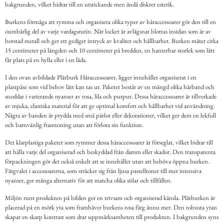
bakgrunden, vilket bidrar till en utstickande men ändå diskret estetik.
Burkens förmåga att rymma och organisera olika typer av håraccessoarer gör den till en
oumbärlig del av varje vardagsrutin. När locket är avlägsnat blottas insidan som är av
borstad metall och ger ett gediget intryck av kvalitet och hållbarhet. Burken mäter cirka
15 centimeter på längden och 10 centimeter på bredden, en hanterbar storlek som lätt
får plats på en hylla eller i en låda.
I den ovan avbildade Plåtburk Håraccessoarer, ligger innehållet organiserat i en
plastpåse som vid behov lätt kan tas ur. Paketet består av en mängd olika hårband och
snoddar i varierande nyanser av rosa, lila och purpur. Dessa håraccessoarer är tillverkade
av mjuka, elastiska material för att ge optimal komfort och hållbarhet vid användning.
Några av banden är prydda med små pärlor eller dekorationer, vilket ger dem en lekfull
och barnvänlig framtoning utan att förlora sin funktion.
Det klarplastiga paketet som rymmer dessa håraccessoarer är förseglat, vilket bidrar till
att hålla varje del organiserad och beskyddad från damm eller skador. Den transparenta
förpackningen gör det också enkelt att se innehållet utan att behöva öppna burken.
Färgvalet i accessoarerna, som sträcker sig från ljusa pastelltoner till mer intensiva
nyanser, ger många alternativ för att matcha olika stilar och tillfällen.
Miljön runt produkten på bilden ger en trivsam och organiserad känsla. Plåtburken är
placerad på en mörk yta som framhäver burkens rosa färg ännu mer. Den robusta ytan
skapar en skarp kontrast som drar uppmärksamheten till produkten. I bakgrunden syns