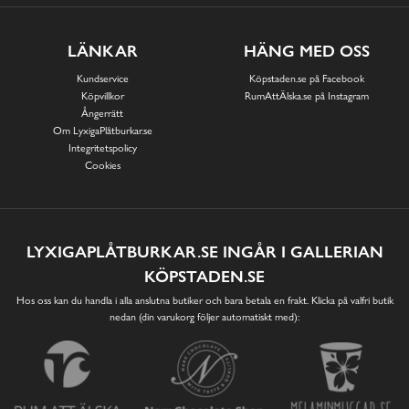
LÄNKAR
HÄNG MED OSS
Kundservice
Köpstaden.se på Facebook
Köpvillkor
RumAttÄlska.se på Instagram
Ångerrätt
Om LyxigaPlåtburkar.se
Integritetspolicy
Cookies
LYXIGAPLÅTBURKAR.SE INGÅR I GALLERIAN
KÖPSTADEN.SE
Hos oss kan du handla i alla anslutna butiker och bara betala en frakt. Klicka på valfri butik
nedan (din varukorg följer automatiskt med):