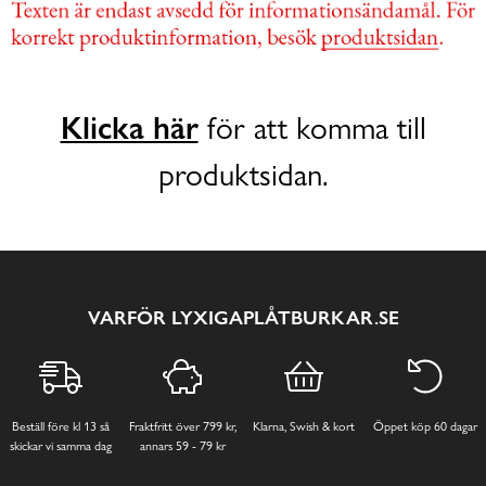
Klicka här
för att komma till
produktsidan.
VARFÖR LYXIGAPLÅTBURKAR.SE
Beställ före kl 13 så
Fraktfritt över 799 kr,
Klarna, Swish & kort
Öppet köp 60 dagar
skickar vi samma dag
annars 59 - 79 kr