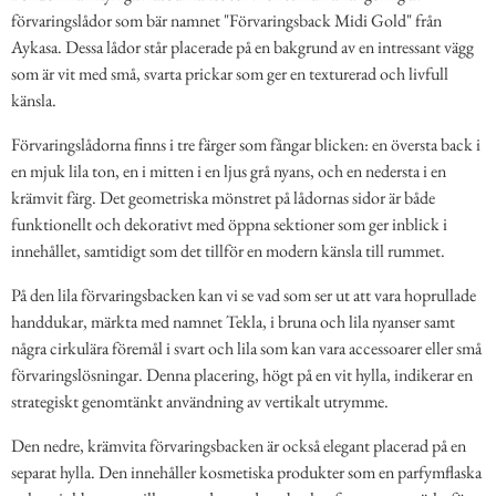
förvaringslådor som bär namnet "Förvaringsback Midi Gold" från
Aykasa. Dessa lådor står placerade på en bakgrund av en intressant vägg
som är vit med små, svarta prickar som ger en texturerad och livfull
känsla.
Förvaringslådorna finns i tre färger som fångar blicken: en översta back i
en mjuk lila ton, en i mitten i en ljus grå nyans, och en nedersta i en
krämvit färg. Det geometriska mönstret på lådornas sidor är både
funktionellt och dekorativt med öppna sektioner som ger inblick i
innehållet, samtidigt som det tillför en modern känsla till rummet.
På den lila förvaringsbacken kan vi se vad som ser ut att vara hoprullade
handdukar, märkta med namnet Tekla, i bruna och lila nyanser samt
några cirkulära föremål i svart och lila som kan vara accessoarer eller små
förvaringslösningar. Denna placering, högt på en vit hylla, indikerar en
strategiskt genomtänkt användning av vertikalt utrymme.
Den nedre, krämvita förvaringsbacken är också elegant placerad på en
separat hylla. Den innehåller kosmetiska produkter som en parfymflaska