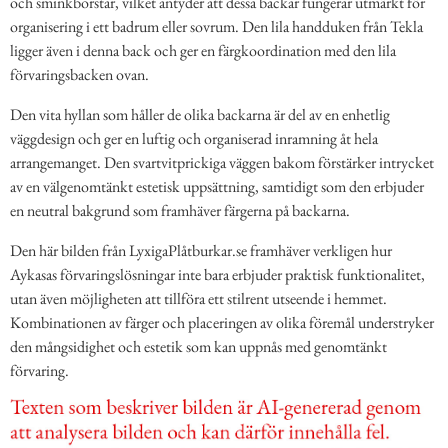
och sminkborstar, vilket antyder att dessa backar fungerar utmärkt för
organisering i ett badrum eller sovrum. Den lila handduken från Tekla
ligger även i denna back och ger en färgkoordination med den lila
förvaringsbacken ovan.
Den vita hyllan som håller de olika backarna är del av en enhetlig
väggdesign och ger en luftig och organiserad inramning åt hela
arrangemanget. Den svartvitprickiga väggen bakom förstärker intrycket
av en välgenomtänkt estetisk uppsättning, samtidigt som den erbjuder
en neutral bakgrund som framhäver färgerna på backarna.
Den här bilden från LyxigaPlåtburkar.se framhäver verkligen hur
Aykasas förvaringslösningar inte bara erbjuder praktisk funktionalitet,
utan även möjligheten att tillföra ett stilrent utseende i hemmet.
Kombinationen av färger och placeringen av olika föremål understryker
den mångsidighet och estetik som kan uppnås med genomtänkt
förvaring.