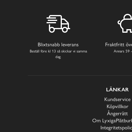
Blixtsnabb leverans
Fraktfritt ö
Beställ före kl 13 så skickar vi samma
Annars 59 -
dag.
LÄNKAR
Kundservice
Köpvillkor
Ångerrätt
Om LyxigaPlåtburk
Integritetspoli