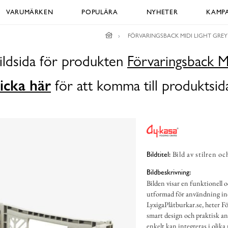
VARUMÄRKEN
POPULÄRA
NYHETER
KAMPA
FÖRVARINGSBACK MIDI LIGHT GREY
ildsida för produkten
Förvaringsback M
icka här
för att komma till produktsid
Bild av stilren o
Bildtitel:
Bildbeskrivning:
Bilden visar en funktionell o
utformad för användning ino
LyxigaPlåtburkar.se, heter F
smart design och praktisk a
enkelt kan integreras i olika 