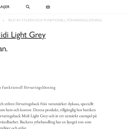
NJER
BILD AV STILREN OCH FUNKTIONELL FÖRVARINGSLÖSNING
idi Light Grey
an.
ch funktionell förvaringslösning
ch stilren förvaringsback från varumärket Aykasa, speciellt
m hem och kontor. Denna produkt, tillgänglig hos butiken
örvaringsback Midi Light Grey och är ett utmärkt exempel på
nvändbarhet. Backens ytbehandling har en ljusgrå ton som
miljöer och stilar.