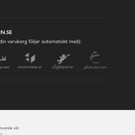
N.SE
(din varukorg följer automatiskt med):
använda vår
er