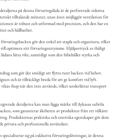
etaljerna på denna förvaringslåda är de perforerade sidorna
tetiskt tilltalande mönster, utan även möjliggör ventilation för
uktionen är robust och utformad med precision, och den har en
itet och hållbarhet.
örvaringsbacken gör den enkel att stapla och organisera, vilket
 vill optimera sitt förvaringsutrymme. Hjälpavtryck av ihåligt
l lådans lätta vikt, samtidigt som den bibehåller styrka och
ndtag som gör det smidigt att flytta runt backen vid behov.
nen och är tillräckligt breda för att ge komfort vid lyft.
vikas ihop när den inte används, vilket underlättar transport
tegrerade detaljerna kan man lägga märke till Aykasas subtila
 backen, som garanterar äktheten av produkten från ett välkänt
ring. Produkternas praktiska och estetiska egenskaper gör dem
åde privata och professionella användare.
specialiserar sig på exklusiva förvaringslösningar, är denna