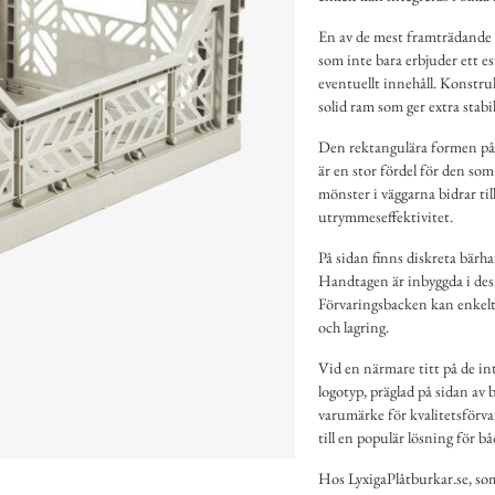
En av de mest framträdande d
som inte bara erbjuder ett es
eventuellt innehåll. Konstr
solid ram som ger extra stabil
Den rektangulära formen på f
är en stor fördel för den som
mönster i väggarna bidrar til
utrymmeseffektivitet.
På sidan finns diskreta bärha
Handtagen är inbyggda i desig
Förvaringsbacken kan enkelt 
och lagring.
Vid en närmare titt på de in
logotyp, präglad på sidan av
varumärke för kvalitetsförva
till en populär lösning för b
Hos LyxigaPlåtburkar.se, som 