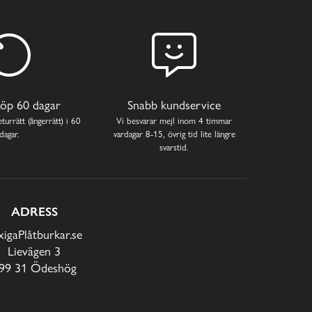
öp 60 dagar
Snabb kundservice
turrätt (ångerrätt) i 60
Vi besvarar mejl inom 4 timmar
dagar.
vardagar 8-15, övrig tid lite längre
svarstid.
ADRESS
xigaPlåtburkar.se
Lievägen 3
99 31 Ödeshög