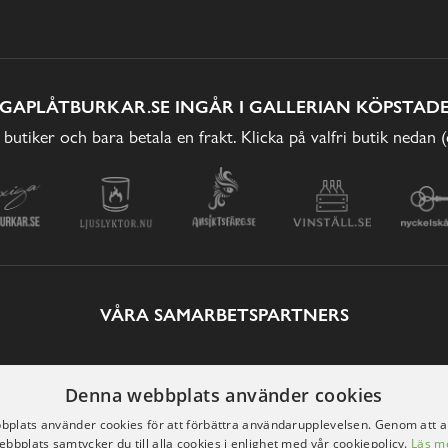
IGAPLÅTBURKAR.SE INGÅR I GALLERIAN KÖPSTADE
 butiker och bara betala en frakt. Klicka på valfri butik nedan 
VÅRA SAMARBETSPARTNERS
Denna webbplats använder cookies
plats använder cookies för att förbättra användarupplevelsen. Genom att 
ebbplats samtycker du till alla cookies i enlighet med vår cookiepolicy.
Läs m