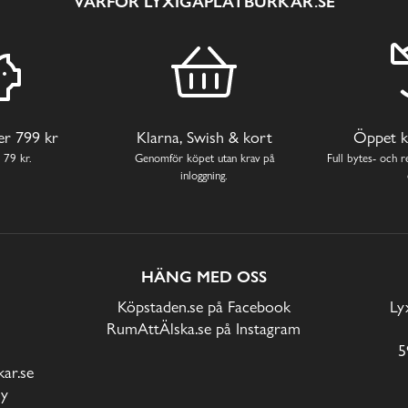
VARFÖR LYXIGAPLÅTBURKAR.SE
ver 799 kr
Klarna, Swish & kort
Öppet k
 79 kr.
Genomför köpet utan krav på
Full bytes- och re
inloggning.
HÄNG MED OSS
Köpstaden.se på Facebook
Ly
RumAttÄlska.se på Instagram
5
ar.se
cy