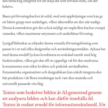
den tillräcklig integritet för att dölja det som förvaras inuti, om det
behövs.
Basen på förvaringsbacken är solid, med små upphöjningar som kan ge
ett bättre grepp mot underlaget, vilket säkerställer att den står stadigt.
Denna konstruktion gör det också möjligt att stapla flera backar ovanpå
varandra, vilket maximerar utrymmet och underlättar förvaring.
LyxigaPlåtburkar.se erbjuder denna versatila förvaringslösning som
passar in i en rad olika designstilar och användningsområden. Aykasa har
med denna modell lyckats kombinera en avskalad estetik med hög
funktionalitet, vilket gör den till ett ypperligt val för den medvetna
konsumenten som söker kvalitet och praktisk användbarhet.
Entusiastiska organisatörer och designälskare kan enkelt integrera den
här produkten i de flesta inredningar tack vare dess neutrala och
universellt passande vita färg.