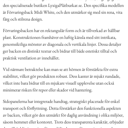
den specialiserade butiken LyxigaPlåtburkar.se. Den specifika modellen
är Förvaringsback Midi White, och den utmärker sig med sin rena, vita
färg och stilrena design.
Förvaringsbacken har en rektangulär form och är tillverkad av hållbar
plast. Konstruktionen framhäver en luftig känsla med sitt intrikata,
genomsiktliga mönster av diagonala och vertikala linjer. Dessa detaljer
ger backen en distinkt textur och bidrar till både estetiskt tilltal och
praktisk ventilation av innehållet.
Vid närmare betraktelse kan man se att hörnen är förstärkta för extra
stabilitet, vilket gör produkten robust. Dess kanter är mjukt rundade,
vilket inte bara bidrar till en mjukare visuell upplevelse utan också
minimerar risken för repor eller skador vid hantering.
Sidopanelerna har integrerade handtag, strategiskt placerade för enkel
transport och förflyttning. Detta förstärker den funktionella aspekten
av backen, vilket gör den utmärkt för daglig användning i olika miljöer,
såsom hemmet eller kontoret. Trots dess transparenta karaktär, erbjuder