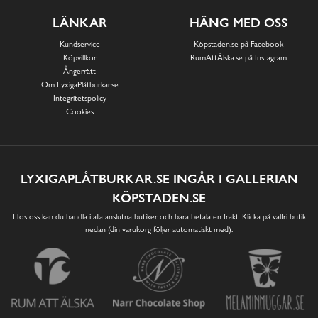
LÄNKAR
HÄNG MED OSS
Kundservice
Köpstaden.se på Facebook
Köpvillkor
RumAttÄlska.se på Instagram
Ångerrätt
Om LyxigaPlåtburkar.se
Integritetspolicy
Cookies
LYXIGAPLÅTBURKAR.SE INGÅR I GALLERIAN
KÖPSTADEN.SE
Hos oss kan du handla i alla anslutna butiker och bara betala en frakt. Klicka på valfri butik
nedan (din varukorg följer automatiskt med):