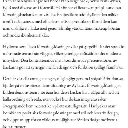
På en annan hylla längre ner finner vi en beige back, också från Aykasa,
fylld med diverse små föremål. Här finner vi flera exempel på hur dessa
förvaringsbackar kan användas. En ljuslila handduk, även den märkt
med Tekla, samsas med olika kosmetiska produkter. Bland dem kan
man urskilja en flaska med genomskinlig vätska, samt makeup-borstar
och andra skönhetsartiklar.
Hyllorna som dessa förvaringslösningar vilar på spegelbildar det speckle-
mönstrade temat från väggen, vilket ytterligare förstärker det moderna
intrycket. Den kontrasterande men koordinerade presentationen av
backarna gör att synergin mellan design och funktion tydligt framhävs.
Det här visuella arrangemanget, tillgängligt genom LyxigaPlåtburkar.se,
bjuder på en inspirerande användning av Aykasa's förvaringslösningar.
Bilden demonstrerar inte bara hur dessa backar kan hjälpa till med att
hålla ordning och reda, utan också hur de kan integreras i den
övergripande hemmaestetiken på ett naturligt sätt. Här lyckas man
kombinera praktiska förvaringslösningar med stil och kreativ design,
och öppnar upp för en värld av möjligheter för den designmedvetna
konsumenten.