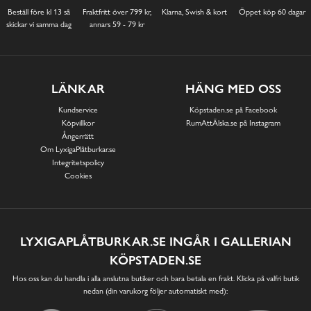
Beställ före kl 13 så
Fraktfritt över 799 kr,
Klarna, Swish & kort
Öppet köp 60 dagar
skickar vi samma dag
annars 59 - 79 kr
LÄNKAR
HÄNG MED OSS
Kundservice
Köpstaden.se på Facebook
Köpvillkor
RumAttÄlska.se på Instagram
Ångerrätt
Om LyxigaPlåtburkar.se
Integritetspolicy
Cookies
LYXIGAPLÅTBURKAR.SE INGÅR I GALLERIAN
KÖPSTADEN.SE
Hos oss kan du handla i alla anslutna butiker och bara betala en frakt. Klicka på valfri butik
nedan (din varukorg följer automatiskt med):