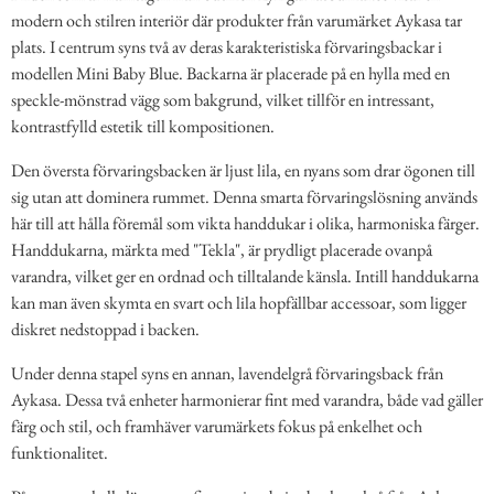
modern och stilren interiör där produkter från varumärket Aykasa tar
plats. I centrum syns två av deras karakteristiska förvaringsbackar i
modellen Mini Baby Blue. Backarna är placerade på en hylla med en
speckle-mönstrad vägg som bakgrund, vilket tillför en intressant,
kontrastfylld estetik till kompositionen.
Den översta förvaringsbacken är ljust lila, en nyans som drar ögonen till
sig utan att dominera rummet. Denna smarta förvaringslösning används
här till att hålla föremål som vikta handdukar i olika, harmoniska färger.
Handdukarna, märkta med "Tekla", är prydligt placerade ovanpå
varandra, vilket ger en ordnad och tilltalande känsla. Intill handdukarna
kan man även skymta en svart och lila hopfällbar accessoar, som ligger
diskret nedstoppad i backen.
Under denna stapel syns en annan, lavendelgrå förvaringsback från
Aykasa. Dessa två enheter harmonierar fint med varandra, både vad gäller
färg och stil, och framhäver varumärkets fokus på enkelhet och
funktionalitet.