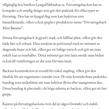
tillgänglig hos butiken LyxigaPlåtburkar.se. Förvaringsbacken har en
kompakt och smidig design som gör den praktisk för olika typer av
förvaring. Den har en ljusgul färg som kan beskrivas som
bananliknande, vilket också speglas i produktens namn “Förvaringsback
Mini Banana”.
Denna förvaringsback är gjord i stark och hållbar plast, vilket gör den
både lätt och robust. Dess struktur är perforerad med ett mönster av
diagonala linjer och hål, vilket ger ett luftigt intryck och gör att man
enkelt kan se innehållet. Detta mönster ger inte bara estetik utan bidrar
också till ventileringen av det som förvaras inuti.
Backens konstruktion är avsedd för enkel stapling, vilket gör den
idealisk för att organiseras i mindre ytor. På varje kortsida finns praktiska
handtag som underlättar när man behöver flytta eller transportera den.
Dessa handtag är placerade i de höga sidorna av backen, vilket ger ett fast
grepp.
Kanten på förvaringsbackens övre del är något förstärkt och stabil,