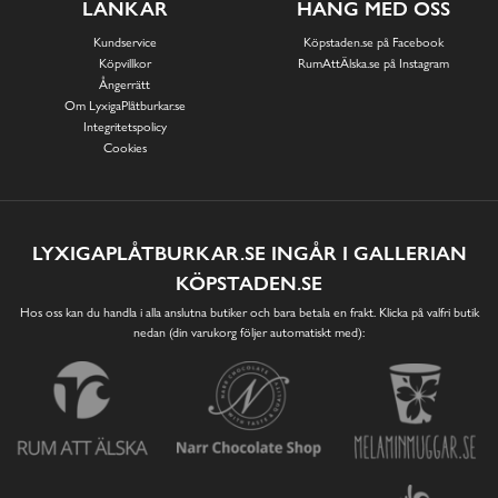
LÄNKAR
HÄNG MED OSS
Kundservice
Köpstaden.se på Facebook
Köpvillkor
RumAttÄlska.se på Instagram
Ångerrätt
Om LyxigaPlåtburkar.se
Integritetspolicy
Cookies
LYXIGAPLÅTBURKAR.SE INGÅR I GALLERIAN
KÖPSTADEN.SE
Hos oss kan du handla i alla anslutna butiker och bara betala en frakt. Klicka på valfri butik
nedan (din varukorg följer automatiskt med):