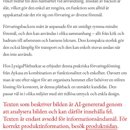
vilket bidrar till dess hållbarhet vid användning. Insidan av backen är
slät, vilket gör den enkel att rengöra, en funktion som alltid är
uppskattad när det rör sig om förvaring av diverse föremål.
Förvaringsbackens mått är anpassade för att smidigt rymma mindre
föremål, och den kan användas i olika sammanhang – allt från kök och
badrum till arbetsrum och barnens lekrum. Dess kompakta storlek gör
den också lämplig för transport och den kan enkelt stuvas undan när
den inte används.
Hos LyxigaPlåtburkar.se erbjuder denna praktiska förvaringslösning
från Aykasa en kombination av funktionalitet och enkelhet. Oavsett om
man är ute efter något för att organisera hemmet eller behöver en stilren
lösning för kontoret, är denna plåtback en utmärkt kandidat. Den
passar väl in i olika miljöer med sitt tidlösa uttryck och enkla design.