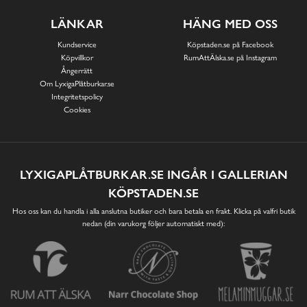
LÄNKAR
HÄNG MED OSS
Kundservice
Köpstaden.se på Facebook
Köpvillkor
RumAttÄlska.se på Instagram
Ångerrätt
Om LyxigaPlåtburkar.se
Integritetspolicy
Cookies
LYXIGAPLÅTBURKAR.SE INGÅR I GALLERIAN
KÖPSTADEN.SE
Hos oss kan du handla i alla anslutna butiker och bara betala en frakt. Klicka på valfri butik
nedan (din varukorg följer automatiskt med):