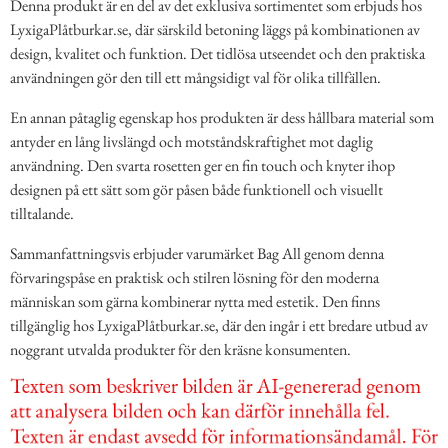
Denna produkt är en del av det exklusiva sortimentet som erbjuds hos
LyxigaPlåtburkar.se, där särskild betoning läggs på kombinationen av
design, kvalitet och funktion. Det tidlösa utseendet och den praktiska
användningen gör den till ett mångsidigt val för olika tillfällen.
En annan påtaglig egenskap hos produkten är dess hållbara material som
antyder en lång livslängd och motståndskraftighet mot daglig
användning. Den svarta rosetten ger en fin touch och knyter ihop
designen på ett sätt som gör påsen både funktionell och visuellt
tilltalande.
Sammanfattningsvis erbjuder varumärket Bag All genom denna
förvaringspåse en praktisk och stilren lösning för den moderna
människan som gärna kombinerar nytta med estetik. Den finns
tillgänglig hos LyxigaPlåtburkar.se, där den ingår i ett bredare utbud av
noggrant utvalda produkter för den kräsne konsumenten.