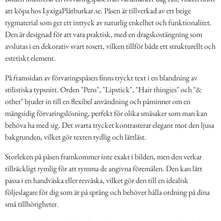
att köpa hos LyxigaPlåtburkar.se. Påsen är tillverkad av ett beige
tygmaterial som ger ett intryck av naturlig enkelhet och funktionalitet.
Den är designad för att vara praktisk, med en dragskostängning som
avslutas i en dekorativ svart rosett, vilken tillför både ett strukturellt och
estetiskt element.
På framsidan av förvaringspåsen finns tryckt text i en blandning av
stilistiska typsnitt. Orden "Pens", "Lipstick", "Hair thingies" och "&
other" bjuder in till en flexibel användning och påminner om en
mångsidig förvaringslösning, perfekt för olika småsaker som man kan
behöva ha med sig. Det svarta trycket kontrasterar elegant mot den ljusa
bakgrunden, vilket gör texten tydlig och lättläst.
Storleken på påsen framkommer inte exakt i bilden, men den verkar
tillräckligt rymlig för att rymma de angivna föremålen. Den kan lätt
passa i en handväska eller resväska, vilket gör den till en idealisk
följeslagare för dig som är på språng och behöver hålla ordning på dina
små tillhörigheter.