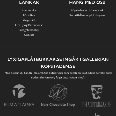
LÄNKAR
HÄNG MED OSS
Kundservice
Köpstaden.se på Facebook
Köpvillkor
RumAttÄlska.se på Instagram
Ångerrätt
Om LyxigaPlåtburkar.se
Integritetspolicy
Cookies
LYXIGAPLÅTBURKAR.SE INGÅR I GALLERIAN
KÖPSTADEN.SE
Hos oss kan du handla i alla anslutna butiker och bara betala en frakt. Klicka på valfri butik
nedan (din varukorg följer automatiskt med):