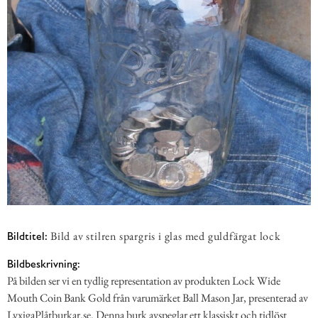
Bild av stilren spargris i glas med guldfärgat lock
Bildtitel:
Bildbeskrivning:
På bilden ser vi en tydlig representation av produkten Lock Wide
Mouth Coin Bank Gold från varumärket Ball Mason Jar, presenterad av
LyxigaPlåtburkar.se. Denna burk avspeglar ett klassiskt och tidlöst