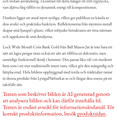
och trofast användning. I kontrast till detta hänger ett rött tygstycke,
vars djärva färg tillför en dynamisk energi till kompositionen.
I burken ligger ett antal mynt synliga, vilket ger publiken en känsla av
dess avsikt och praktiska funktion. Reflektionerna från myntens metall
skapar små ljusspel i glaset, vilket inbjuder betraktaren att titta närmare
och uppskatta de små detaljerna.
Lock Wide Mouth Coin Bank Gold från Ball Mason Jar är inte bara ett
sätt att lagra pengar utan också ett sätt att tillföra en dekorativ, men
samtidigt funktionell detalj i hemmet. Den passar lika väl i ett modernt
hem som i ett mer traditionellt inrett rum, vilket gör den mångsidig och
lättplacerad. Hela bildens uppbyggnad med texila och trädetaljer ramar
in denna produkt från LyxigaPlåtburkar.se och fångar dess essens på ett
taktfullt sätt.