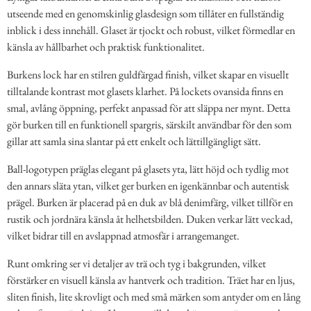
utseende med en genomskinlig glasdesign som tillåter en fullständig
inblick i dess innehåll. Glaset är tjockt och robust, vilket förmedlar en
känsla av hållbarhet och praktisk funktionalitet.
Burkens lock har en stilren guldfärgad finish, vilket skapar en visuellt
tilltalande kontrast mot glasets klarhet. På lockets ovansida finns en
smal, avlång öppning, perfekt anpassad för att släppa ner mynt. Detta
gör burken till en funktionell spargris, särskilt användbar för den som
gillar att samla sina slantar på ett enkelt och lättillgängligt sätt.
Ball-logotypen präglas elegant på glasets yta, lätt höjd och tydlig mot
den annars släta ytan, vilket ger burken en igenkännbar och autentisk
prägel. Burken är placerad på en duk av blå denimfärg, vilket tillför en
rustik och jordnära känsla åt helhetsbilden. Duken verkar lätt veckad,
vilket bidrar till en avslappnad atmosfär i arrangemanget.
Runt omkring ser vi detaljer av trä och tyg i bakgrunden, vilket
förstärker en visuell känsla av hantverk och tradition. Träet har en ljus,
sliten finish, lite skrovligt och med små märken som antyder om en lång