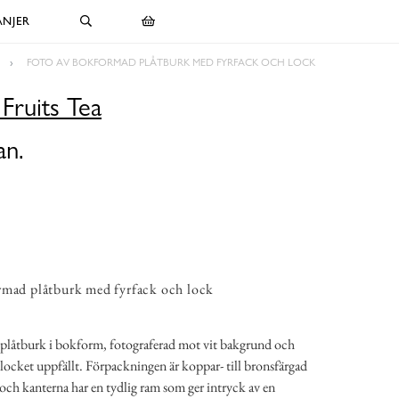
NJER
FOTO AV BOKFORMAD PLÅTBURK MED FYRFACK OCH LOCK
 Fruits Tea
an.
rmad plåtburk med fyrfack och lock
r plåtburk i bokform, fotograferad mot vit bakgrund och
locket uppfällt. Förpackningen är koppar- till bronsfärgad
och kanterna har en tydlig ram som ger intryck av en