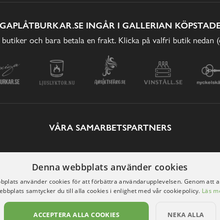
IGAPLÅTBURKAR.SE INGÅR I GALLERIAN KÖPSTADE
 butiker och bara betala en frakt. Klicka på valfri butik nedan 
VÅRA SAMARBETSPARTNERS
Denna webbplats använder cookies
plats använder cookies för att förbättra användarupplevelsen. Genom att 
ebbplats samtycker du till alla cookies i enlighet med vår cookiepolicy.
Läs m
ACCEPTERA ALLA COOKIES
NEKA ALLA