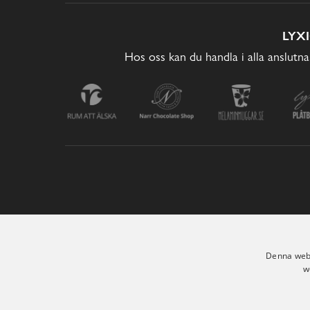
LYX
Hos oss kan du handla i alla anslutna
Denna webb
w