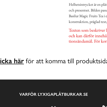
Helhetsintrycket är en plå
och presentset. Bilden pass
Basilur Magic Fruits Tea i
konstruktion, präglad text,
icka här
för att komma till produktsid
VARFÖR LYXIGAPLÅTBURKAR.SE