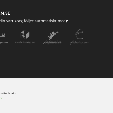
N.SE
(din varukorg följer automatiskt med):
använda vår
er