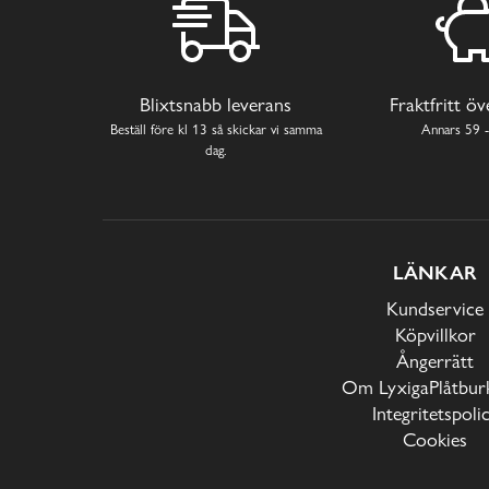
Blixtsnabb leverans
Fraktfritt ö
Beställ före kl 13 så skickar vi samma
Annars 59 -
dag.
LÄNKAR
Kundservice
Köpvillkor
Ångerrätt
Om LyxigaPlåtburk
Integritetspoli
Cookies