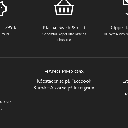
ver 799 kr
Klarna, Swish & kort
Öppet k
 79 kr.
Genomför köpet utan krav på
Full bytes- och re
inloggning.
HÄNG MED OSS
Köpstaden.se på Facebook
Ly
RumAttÄlska.se på Instagram
5
ar.se
cy