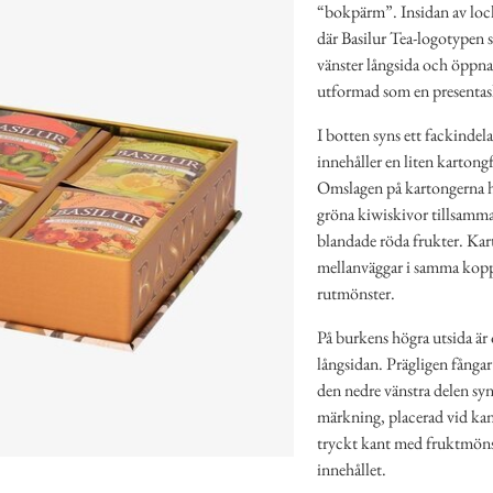
“bokpärm”. Insidan av locke
där Basilur Tea-logotypen s
vänster långsida och öppna
utformad som en presentask
I botten syns ett fackindel
innehåller en liten karto
Omslagen på kartongerna ha
gröna kiwiskivor tillsamma
blandade röda frukter. Kar
mellanväggar i samma koppa
rutmönster.
På burkens högra utsida är
långsidan. Prägligen fångar
den nedre vänstra delen syn
märkning, placerad vid ka
tryckt kant med fruktmöns
innehållet.