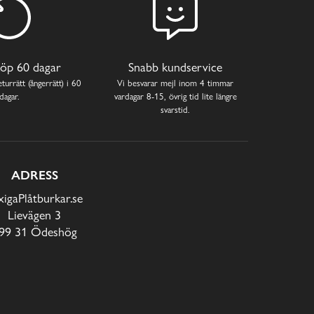
öp 60 dagar
Snabb kundservice
turrätt (ångerrätt) i 60
Vi besvarar mejl inom 4 timmar
dagar.
vardagar 8-15, övrig tid lite längre
svarstid.
ADRESS
xigaPlåtburkar.se
Lievägen 3
99 31 Ödeshög