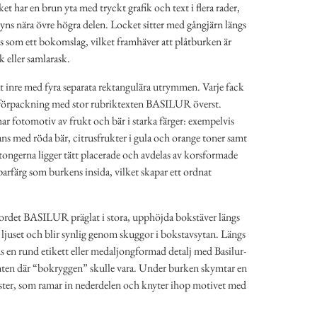
t har en brun yta med tryckt grafik och text i flera rader,
yns nära övre högra delen. Locket sitter med gångjärn längs
s som ett bokomslag, vilket framhäver att plåtburken är
 eller samlarask.
at inre med fyra separata rektangulära utrymmen. Varje fack
ngförpackning med stor rubriktexten BASILUR överst.
r fotomotiv av frukt och bär i starka färger: exempelvis
ns med röda bär, citrusfrukter i gula och orange toner samt
tongerna ligger tätt placerade och avdelas av korsformade
rfärg som burkens insida, vilket skapar ett ordnat
 ordet BASILUR präglat i stora, upphöjda bokstäver längs
 ljuset och blir synlig genom skuggor i bokstavsytan. Längs
s en rund etikett eller medaljongformad detalj med Basilur-
nten där “bokryggen” skulle vara. Under burken skymtar en
ter, som ramar in nederdelen och knyter ihop motivet med