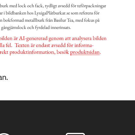
tburk med lock och fack, tydligt avsedd för teförpackningar
ar i bildbanken hos LyxigaPlåtburkar.se som referens för
 en bokformad metallburk från Basilur Tea, med fokus på
 gångjärnslock och fyrdelad innerinsats.
an.