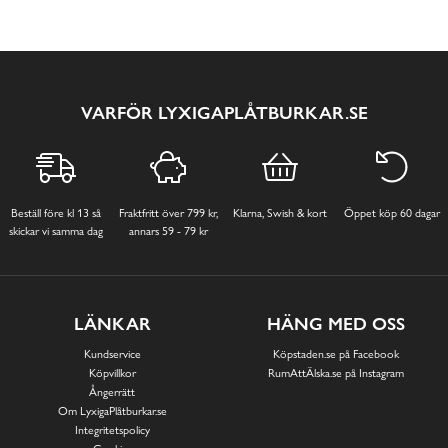
VARFÖR LYXIGAPLÅTBURKAR.SE
Beställ före kl 13 så
Fraktfritt över 799 kr,
Klarna, Swish & kort
Öppet köp 60 dagar
skickar vi samma dag
annars 59 - 79 kr
LÄNKAR
HÄNG MED OSS
Kundservice
Köpstaden.se på Facebook
Köpvillkor
RumAttÄlska.se på Instagram
Ångerrätt
Om LyxigaPlåtburkar.se
Integritetspolicy