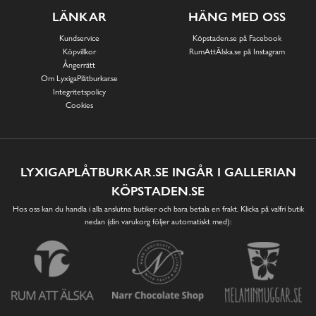
LÄNKAR
HÄNG MED OSS
Kundservice
Köpstaden.se på Facebook
Köpvillkor
RumAttÄlska.se på Instagram
Ångerrätt
Om LyxigaPlåtburkar.se
Integritetspolicy
Cookies
LYXIGAPLÅTBURKAR.SE INGÅR I GALLERIAN
KÖPSTADEN.SE
Hos oss kan du handla i alla anslutna butiker och bara betala en frakt. Klicka på valfri butik
nedan (din varukorg följer automatiskt med):