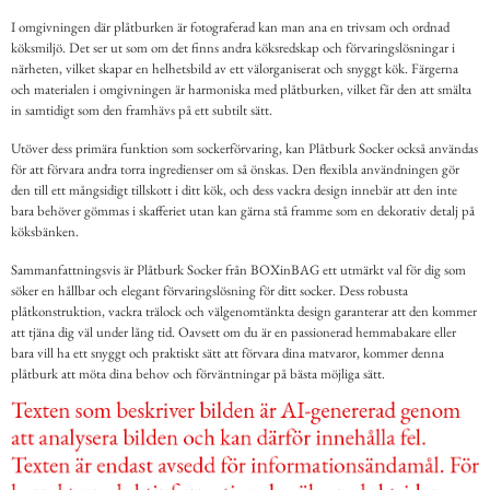
I omgivningen där plåtburken är fotograferad kan man ana en trivsam och ordnad
köksmiljö. Det ser ut som om det finns andra köksredskap och förvaringslösningar i
närheten, vilket skapar en helhetsbild av ett välorganiserat och snyggt kök. Färgerna
och materialen i omgivningen är harmoniska med plåtburken, vilket får den att smälta
in samtidigt som den framhävs på ett subtilt sätt.
Utöver dess primära funktion som sockerförvaring, kan Plåtburk Socker också användas
för att förvara andra torra ingredienser om så önskas. Den flexibla användningen gör
den till ett mångsidigt tillskott i ditt kök, och dess vackra design innebär att den inte
bara behöver gömmas i skafferiet utan kan gärna stå framme som en dekorativ detalj på
köksbänken.
Sammanfattningsvis är Plåtburk Socker från BOXinBAG ett utmärkt val för dig som
söker en hållbar och elegant förvaringslösning för ditt socker. Dess robusta
plåtkonstruktion, vackra trälock och välgenomtänkta design garanterar att den kommer
att tjäna dig väl under lång tid. Oavsett om du är en passionerad hemmabakare eller
bara vill ha ett snyggt och praktiskt sätt att förvara dina matvaror, kommer denna
plåtburk att möta dina behov och förväntningar på bästa möjliga sätt.