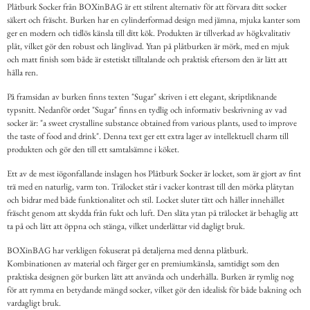
Plåtburk Socker från BOXinBAG är ett stilrent alternativ för att förvara ditt socker
säkert och fräscht. Burken har en cylinderformad design med jämna, mjuka kanter som
ger en modern och tidlös känsla till ditt kök. Produkten är tillverkad av högkvalitativ
plåt, vilket gör den robust och långlivad. Ytan på plåtburken är mörk, med en mjuk
och matt finish som både är estetiskt tilltalande och praktisk eftersom den är lätt att
hålla ren.
På framsidan av burken finns texten "Sugar" skriven i ett elegant, skriptliknande
typsnitt. Nedanför ordet "Sugar" finns en tydlig och informativ beskrivning av vad
socker är: "a sweet crystalline substance obtained from various plants, used to improve
the taste of food and drink". Denna text ger ett extra lager av intellektuell charm till
produkten och gör den till ett samtalsämne i köket.
Ett av de mest iögonfallande inslagen hos Plåtburk Socker är locket, som är gjort av fint
trä med en naturlig, varm ton. Trälocket står i vacker kontrast till den mörka plåtytan
och bidrar med både funktionalitet och stil. Locket sluter tätt och håller innehållet
fräscht genom att skydda från fukt och luft. Den släta ytan på trälocket är behaglig att
ta på och lätt att öppna och stänga, vilket underlättar vid dagligt bruk.
BOXinBAG har verkligen fokuserat på detaljerna med denna plåtburk.
Kombinationen av material och färger ger en premiumkänsla, samtidigt som den
praktiska designen gör burken lätt att använda och underhålla. Burken är rymlig nog
för att rymma en betydande mängd socker, vilket gör den idealisk för både bakning och
vardagligt bruk.