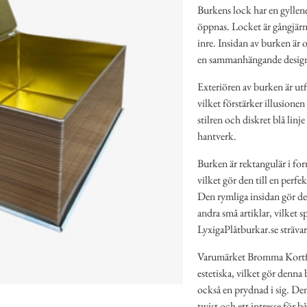
Burkens lock har en gyllene
öppnas. Locket är gångjärns
inre. Insidan av burken är 
en sammanhängande design, 
Exteriören av burken är utf
vilket förstärker illusionen
stilren och diskret blå linj
hantverk.
Burken är rektangulär i fo
vilket gör den till en perf
Den rymliga insidan gör det
andra små artiklar, vilket 
LyxigaPlåtburkar.se strävar 
Varumärket Bromma Kortför
estetiska, vilket gör denna 
också en prydnad i sig. De
twist och ett intresse för b