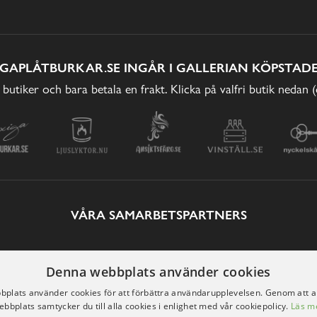
IGAPLÅTBURKAR.SE INGÅR I GALLERIAN KÖPSTADE
 butiker och bara betala en frakt. Klicka på valfri butik nedan 
VÅRA SAMARBETSPARTNERS
Denna webbplats använder cookies
plats använder cookies för att förbättra användarupplevelsen. Genom att 
ebbplats samtycker du till alla cookies i enlighet med vår cookiepolicy.
Läs m