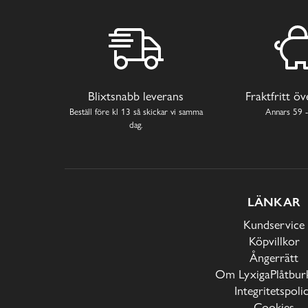
Blixtsnabb leverans
Fraktfritt ö
Beställ före kl 13 så skickar vi samma
Annars 59 -
dag.
LÄNKAR
Kundservice
Köpvillkor
Ångerrätt
Om LyxigaPlåtburk
Integritetspoli
Cookies