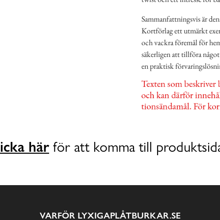
Sammanfattningsvis är den
Kortförlag ett utmärkt exe
och vackra föremål för he
säkerligen att tillföra någo
en praktisk förvaringslösni
icka här
för att komma till produktsid
VARFÖR LYXIGAPLÅTBURKAR.SE