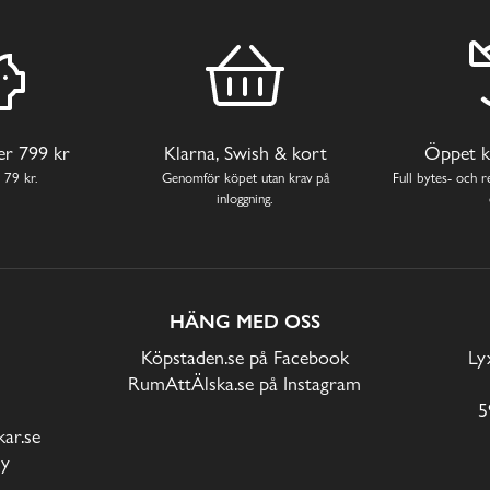
ver 799 kr
Klarna, Swish & kort
Öppet k
 79 kr.
Genomför köpet utan krav på
Full bytes- och re
inloggning.
HÄNG MED OSS
Köpstaden.se på Facebook
Ly
RumAttÄlska.se på Instagram
5
ar.se
cy