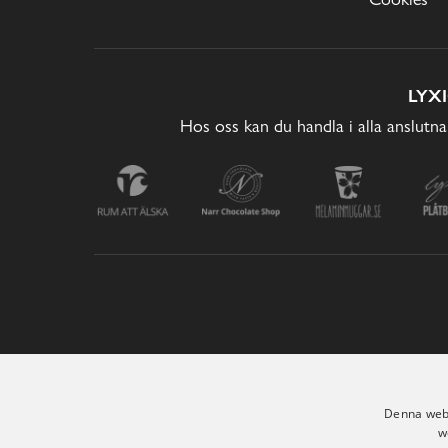
LYX
Hos oss kan du handla i alla anslutna
Denna webb
w