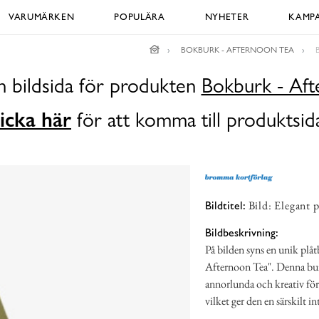
VARUMÄRKEN
POPULÄRA
NYHETER
KAMPA
BOKBURK - AFTERNOON TEA
n bildsida för produkten
Bokburk - Aft
icka här
för att komma till produktsid
Bild: Elegant p
Bildtitel:
Bildbeskrivning:
På bilden syns en unik plå
Afternoon Tea". Denna bur
annorlunda och kreativ förv
vilket ger den en särskilt in