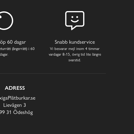
öp 60 dagar
Snabb kundservice
turrätt (ångerrätt) i 60
Vi besvarar mejl inom 4 timmar
dagar.
vardagar 8-15, övrig tid lite längre
svarstid.
ADRESS
xigaPlåtburkar.se
Lievägen 3
99 31 Ödeshög