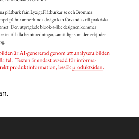
na plåtburk från LyxigaPlåtburkar.se och Bromma
mpel på hur annorlunda design kan förvandlas till praktiska
mmet. Den utpräglade blook-a-like designen kommer
t extra till alla heminredningar, samtidigt som den erbjuder
ng.
an.