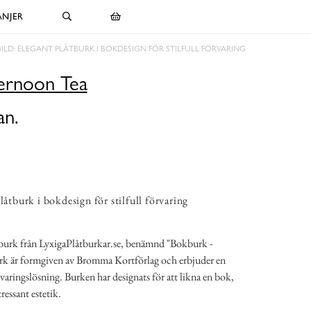
NJER
BILD: ELEGANT PLÅTBURK I BOKDESIGN FÖR STILFULL FÖRVARING
ernoon Tea
an.
låtburk i bokdesign för stilfull förvaring
tburk från LyxigaPlåtburkar.se, benämnd "Bokburk -
k är formgiven av Bromma Kortförlag och erbjuder en
aringslösning. Burken har designats för att likna en bok,
tressant estetik.