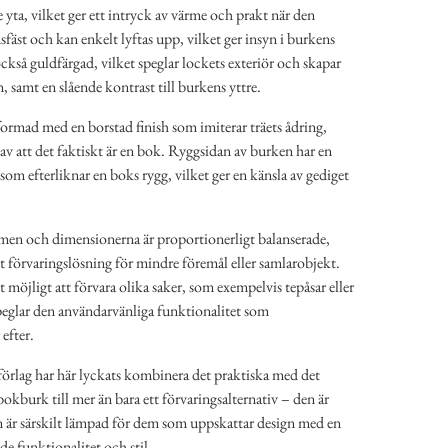
 yta, vilket ger ett intryck av värme och prakt när den
fäst och kan enkelt lyftas upp, vilket ger insyn i burkens
också guldfärgad, vilket speglar lockets exteriör och skapar
samt en slående kontrast till burkens yttre.
ormad med en borstad finish som imiterar träets ådring,
 av att det faktiskt är en bok. Ryggsidan av burken har en
e som efterliknar en boks rygg, vilket ger en känsla av gediget
rmen och dimensionerna är proportionerligt balanserade,
ekt förvaringslösning för mindre föremål eller samlarobjekt.
 möjligt att förvara olika saker, som exempelvis tepåsar eller
speglar den användarvänliga funktionalitet som
efter.
lag har här lyckats kombinera det praktiska med det
bokburk till mer än bara ett förvaringsalternativ – den är
n är särskilt lämpad för dem som uppskattar design med en
åde funktionalitet och stil.