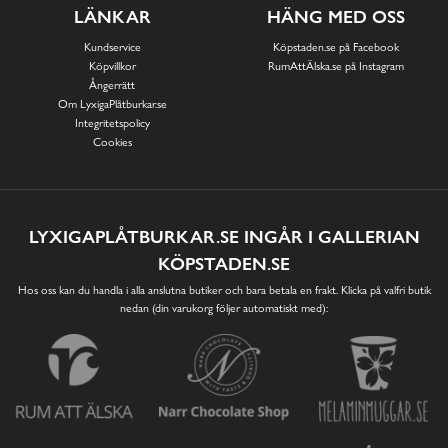
LÄNKAR
HÄNG MED OSS
Kundservice
Köpstaden.se på Facebook
Köpvillkor
RumAttÄlska.se på Instagram
Ångerrätt
Om LyxigaPlåtburkar.se
Integritetspolicy
Cookies
LYXIGAPLÅTBURKAR.SE INGÅR I GALLERIAN
KÖPSTADEN.SE
Hos oss kan du handla i alla anslutna butiker och bara betala en frakt. Klicka på valfri butik
nedan (din varukorg följer automatiskt med):