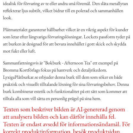
idealisk för förvaring av te eller andra små föremål. Den släta metallytan
reflekterar ljus subtilt, vilket bidrar till en polerad och sammanhållen
look.
Plåtmaterialet garanterar hållbarhet vilket är en viktig aspekt för kunder
som letar efter långvariga förvaringslösningar. Lockets passform tyder på
att burken är designad för att bevara innehållet i gott skick och skydda
mot fukt eller luft.
Sammanfattningsvis är "Bokburk - Afternoon Tea" ett exempel på
Bromma Kortförlags fokus på hantverk och detaljrikedom.
LyxigaPlåtburkar.se erbjuder denna burk till dem som söker en både
praktisk och visuellt tilltalande lösning för sina förvaringsbehov. Denna
burk kombinerar estetik och funktionalitet på ett sätt som kommer att
tilltala alla som vill sätta en personlig prägel på sina hem.