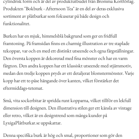
cylindrisk form och är del av produktutbudet från Bromma Kortförlag.
Produkten "Bokburk - Afternoon Tea" är en del av deras exklusiva
sortiment av plåtburkar som fokuserar på både design och
funktionalitet.
Burken har en mjuk, himmelsblå bakgrund som ger en fridfull
framtoning. På framsidan finns en charmig illustration av tre staplade
tekoppar, var och en med ett distinkt utseende och egna färgställningar.
Den översta koppen är dekorerad med fina mönster och har en varm
färgton. Den andra koppen har ett klassiskt utseende med stjärnmotiv,
medan den tredje koppen pryds av ett detaljerat blomstermönster. Varje
kopp har ett te-påse hängande över kanten, vilket förstärker det
eftermiddags-tetemat.
Små, vita sockerbitar är spridda runt kopparna, vilket tillför en lekfull
dimension till designen. Den illustrativa stilen ger ett känsla av vintage
eller retro, vilket är en designtrend som många kunder på
LyxigaPlåtburkar.se uppskattar.
Denna specifika burk är hög och smal, proportioner som gör den