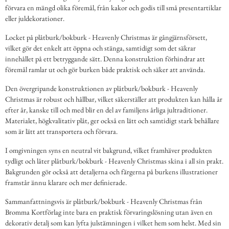
förvara en mängd olika föremål, från kakor och godis till små presentartiklar
eller juldekorationer.
Locket på plåtburk/bokburk - Heavenly Christmas är gångjärnsförsett,
vilket gör det enkelt att öppna och stänga, samtidigt som det säkrar
innehållet på ett betryggande sätt. Denna konstruktion förhindrar att
föremål ramlar ut och gör burken både praktisk och säker att använda.
Den övergripande konstruktionen av plåtburk/bokburk - Heavenly
Christmas är robust och hållbar, vilket säkerställer att produkten kan hålla år
efter år, kanske till och med blir en del av familjens årliga jultraditioner.
Materialet, högkvalitativ plåt, ger också en lätt och samtidigt stark behållare
som är lätt att transportera och förvara.
I omgivningen syns en neutral vit bakgrund, vilket framhäver produkten
tydligt och låter plåtburk/bokburk - Heavenly Christmas skina i all sin prakt.
Bakgrunden gör också att detaljerna och färgerna på burkens illustrationer
framstår ännu klarare och mer definierade.
Sammanfattningsvis är plåtburk/bokburk - Heavenly Christmas från
Bromma Kortförlag inte bara en praktisk förvaringslösning utan även en
dekorativ detalj som kan lyfta julstämningen i vilket hem som helst. Med sin