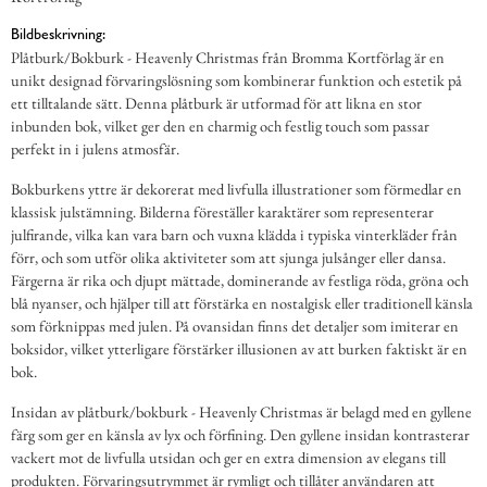
Bildbeskrivning:
Plåtburk/Bokburk - Heavenly Christmas från Bromma Kortförlag är en
unikt designad förvaringslösning som kombinerar funktion och estetik på
ett tilltalande sätt. Denna plåtburk är utformad för att likna en stor
inbunden bok, vilket ger den en charmig och festlig touch som passar
perfekt in i julens atmosfär.
Bokburkens yttre är dekorerat med livfulla illustrationer som förmedlar en
klassisk julstämning. Bilderna föreställer karaktärer som representerar
julfirande, vilka kan vara barn och vuxna klädda i typiska vinterkläder från
förr, och som utför olika aktiviteter som att sjunga julsånger eller dansa.
Färgerna är rika och djupt mättade, dominerande av festliga röda, gröna och
blå nyanser, och hjälper till att förstärka en nostalgisk eller traditionell känsla
som förknippas med julen. På ovansidan finns det detaljer som imiterar en
boksidor, vilket ytterligare förstärker illusionen av att burken faktiskt är en
bok.
Insidan av plåtburk/bokburk - Heavenly Christmas är belagd med en gyllene
färg som ger en känsla av lyx och förfining. Den gyllene insidan kontrasterar
vackert mot de livfulla utsidan och ger en extra dimension av elegans till
produkten. Förvaringsutrymmet är rymligt och tillåter användaren att