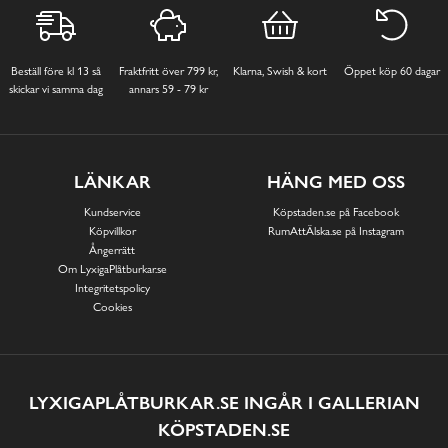
Beställ före kl 13 så
Fraktfritt över 799 kr,
Klarna, Swish & kort
Öppet köp 60 dagar
skickar vi samma dag
annars 59 - 79 kr
LÄNKAR
HÄNG MED OSS
Kundservice
Köpstaden.se på Facebook
Köpvillkor
RumAttÄlska.se på Instagram
Ångerrätt
Om LyxigaPlåtburkar.se
Integritetspolicy
Cookies
LYXIGAPLÅTBURKAR.SE INGÅR I GALLERIAN
KÖPSTADEN.SE