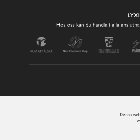
LYX
Hos oss kan du handla i alla anslutna
Denna webb
w