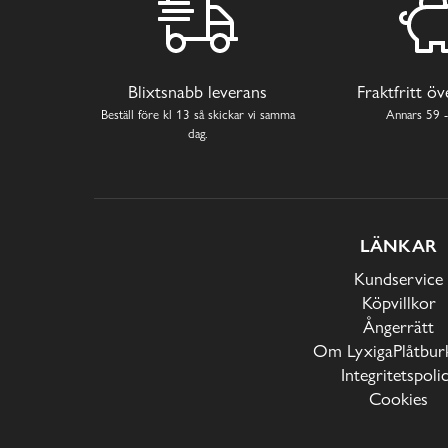
Blixtsnabb leverans
Fraktfritt ö
Beställ före kl 13 så skickar vi samma
Annars 59 -
dag.
LÄNKAR
Kundservice
Köpvillkor
Ångerrätt
Om LyxigaPlåtburk
Integritetspoli
Cookies