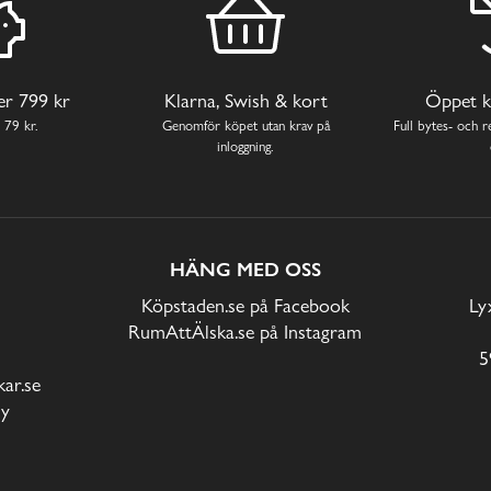
ver 799 kr
Klarna, Swish & kort
Öppet k
 79 kr.
Genomför köpet utan krav på
Full bytes- och re
inloggning.
HÄNG MED OSS
Köpstaden.se på Facebook
Ly
RumAttÄlska.se på Instagram
5
ar.se
cy