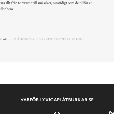
ra allt från torrvaror till småsaker, samtidigt som de tillför en
eller hem.
RLAG
PLÅTBURK/BOKBURK - NIGHT BEFORE CHRISTMAS
VARFÖR LYXIGAPLÅTBURKAR.SE