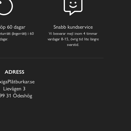
öp 60 dagar
Snabb kundservice
turrätt (ångerrätt) i 60
Vi besvarar mejl inom 4 timmar
dagar.
vardagar 8-15, övrig tid lite längre
svarstid.
ADRESS
xigaPlåtburkar.se
Lievägen 3
99 31 Ödeshög