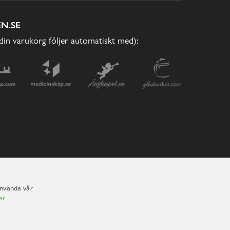
N.SE
(din varukorg följer automatiskt med):
använda vår
er