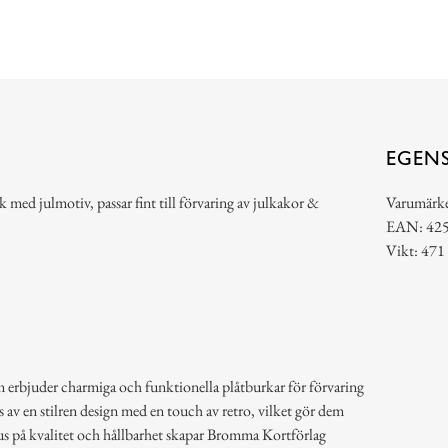
EGEN
ed julmotiv, passar fint till förvaring av julkakor &
Varumärk
EAN: 42
Vikt: 471
erbjuder charmiga och funktionella plåtburkar för förvaring
v en stilren design med en touch av retro, vilket gör dem
s på kvalitet och hållbarhet skapar Bromma Kortförlag