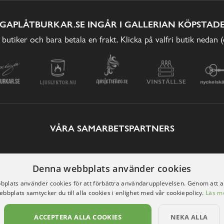
IGAPLÅTBURKAR.SE INGÅR I GALLERIAN KÖPSTADE
 butiker och bara betala en frakt. Klicka på valfri butik nedan 
VÅRA SAMARBETSPARTNERS
Denna webbplats använder cookies
plats använder cookies för att förbättra användarupplevelsen. Genom att 
ebbplats samtycker du till alla cookies i enlighet med vår cookiepolicy.
Läs m
ACCEPTERA ALLA COOKIES
NEKA ALLA