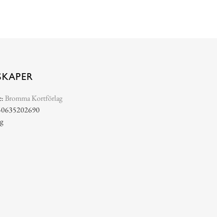
SKAPER
e:
Bromma Kortförlag
50635202690
 g