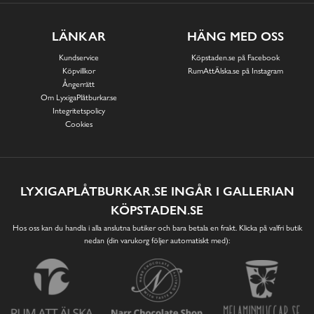
LÄNKAR
HÄNG MED OSS
Kundservice
Köpstaden.se på Facebook
Köpvillkor
RumAttÄlska.se på Instagram
Ångerrätt
Om LyxigaPlåtburkar.se
Integritetspolicy
Cookies
LYXIGAPLÅTBURKAR.SE INGÅR I GALLERIAN
KÖPSTADEN.SE
Hos oss kan du handla i alla anslutna butiker och bara betala en frakt. Klicka på valfri butik
nedan (din varukorg följer automatiskt med):