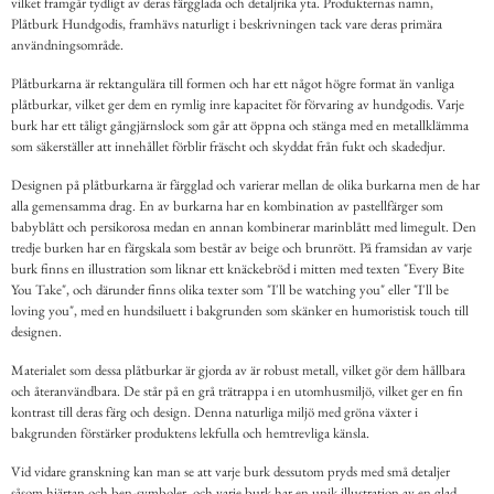
vilket framgår tydligt av deras färgglada och detaljrika yta. Produkternas namn,
Plåtburk Hundgodis, framhävs naturligt i beskrivningen tack vare deras primära
användningsområde.
Plåtburkarna är rektangulära till formen och har ett något högre format än vanliga
plåtburkar, vilket ger dem en rymlig inre kapacitet för förvaring av hundgodis. Varje
burk har ett tåligt gångjärnslock som går att öppna och stänga med en metallklämma
som säkerställer att innehållet förblir fräscht och skyddat från fukt och skadedjur.
Designen på plåtburkarna är färgglad och varierar mellan de olika burkarna men de har
alla gemensamma drag. En av burkarna har en kombination av pastellfärger som
babyblått och persikorosa medan en annan kombinerar marinblått med limegult. Den
tredje burken har en färgskala som består av beige och brunrött. På framsidan av varje
burk finns en illustration som liknar ett knäckebröd i mitten med texten "Every Bite
You Take", och därunder finns olika texter som "I'll be watching you" eller "I'll be
loving you", med en hundsiluett i bakgrunden som skänker en humoristisk touch till
designen.
Materialet som dessa plåtburkar är gjorda av är robust metall, vilket gör dem hållbara
och återanvändbara. De står på en grå trätrappa i en utomhusmiljö, vilket ger en fin
kontrast till deras färg och design. Denna naturliga miljö med gröna växter i
bakgrunden förstärker produktens lekfulla och hemtrevliga känsla.
Vid vidare granskning kan man se att varje burk dessutom pryds med små detaljer
såsom hjärtan och ben-symboler, och varje burk har en unik illustration av en glad