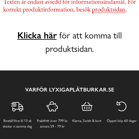
Klicka här
för att komma till
produktsidan.
VARFÖR LYXIGAPLÅTBURKAR.SE
Beställ före kl 13 så
Fraktfritt över 799 kr,
Klarna, Swish & kort
Öppet köp 60 dagar
skickar vi samma dag
annars 59 - 79 kr