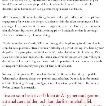
hund. Dessa små element gör produkten inte bara funktionell utan också till en
dekorativ del av hemmet som kan placeras synligt i köket eller hallen.
Märkets logotyp, Bromma Kortförlag, framgår diskret på burkarna och visar på deras
engagemang för kvalitet och design. Alla detaljer, från den säkra stängningen till de
charmiga illustrationerna, vittnar om ett noggrant hantverk. Denna typ av burkar är
idealisk för hundägare som vill hålla ordning på sitt hundgodis medan de samtidigt
adderar en estetisk detalj till sin inredning.
För den som söker en effektiv, hållbar och snygg förvaringslösning för sitt hundgodis,
erbjuder dessa plåtburkar från Bromma Kortförlag en perfekt lösning. Inte bara skyddar
de godiset från yttre påverkan, de bidrar också med en lekfull och fin inredning. Den
rejäla konstruktionen innebär att burkarna kan användas om och om igen, vilket gör
dem till ett hållbart val i längden. Dessa burkar är praktiska, lätta att hantera och enkla
att rengöra, vilket adderar ytterligare till deras funktionalitet.
Sammanfattningsvis ger Plåtburk Hundgodis från Bromma Kortförlag en perfekt
balans mellan charmig design och praktisk användbarhet. De är både en funktionell
och stilfull lösning för varje hundägare som vill ha något speciellt för att förvara sina
fyrfota vänners favoritsnacks.