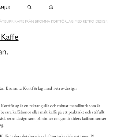
NJER
LÅTBURK KAFFE FRÅN BROMMA KORTFÖRLAG MED RETRO-DESIGN
 Kaffe
an.
rån Bromma Kortförlag med retro-design
Kortförlag är en rektangulär och robust metallburk som är
evara kaffebönor eller malt kaffe på ett praktiskt och stilfullt
ssisk retro-design som påminner om gamla tiders kaffeannonser
ng.
ffe är dess detaljerade och färgstarka dekorationer. På