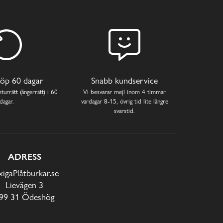
öp 60 dagar
Snabb kundservice
turrätt (ångerrätt) i 60
Vi besvarar mejl inom 4 timmar
dagar.
vardagar 8-15, övrig tid lite längre
svarstid.
ADRESS
xigaPlåtburkar.se
Lievägen 3
99 31 Ödeshög