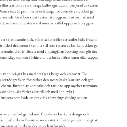
 illustration av en vintage kaffevagn, ackompanjerad av texten
nna text är prominent och fångar blicken direkt, vilket ger
-utseende. Grafiken runt texten är noggrannt utformad med
lått, och andra relaterade ikoner av kaffekoppar och bryggare
tt tättslutande lock, vilket säkerställer att kaffet hålls fräscht
är också dekorerat i samma stil som resten av burken, vilket ger
e utseende. Det är försett med en gångjärnsöppning som gör det
samtidigt som det förhindrar att locket försvinner eller tappas
 av en blå-grå bas med detaljer i beige och krämvitt. De
aljerade grafiken förstärker den nostalgiska känslan och ger
ös charm. Burken är kompakt och tar inte upp mycket utrymme,
sbänken, skafferiet eller till och med i en hylla i
fungera som både en praktisk förvaringslösning och en
r av en vit bakgrund som framhäver burkens design och
från plåtburkens framträdande estetik. Detta gör det möjligt att
elementen av burkens design och utförande.