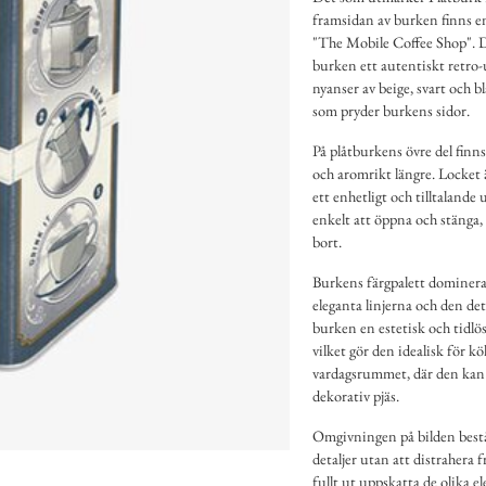
framsidan av burken finns en
"The Mobile Coffee Shop". De
burken ett autentiskt retro
nyanser av beige, svart och b
som pryder burkens sidor.
På plåtburkens övre del finns e
och aromrikt längre. Locket 
ett enhetligt och tilltaland
enkelt att öppna och stänga, 
bort.
Burkens färgpalett domineras
eleganta linjerna och den det
burken en estetisk och tidl
vilket gör den idealisk för kök
vardagsrummet, där den kan 
dekorativ pjäs.
Omgivningen på bilden bestå
detaljer utan att distrahera 
fullt ut uppskatta de olika 