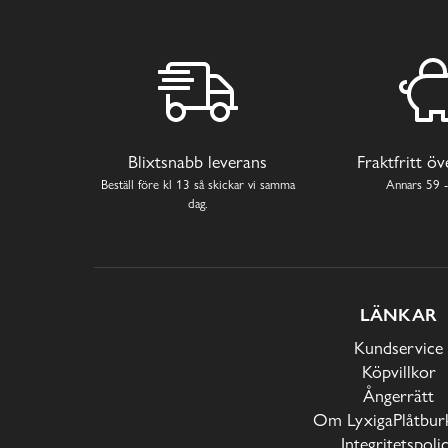
Blixtsnabb leverans
Fraktfritt ö
Beställ före kl 13 så skickar vi samma
Annars 59 -
dag.
LÄNKAR
Kundservice
Köpvillkor
Ångerrätt
Om LyxigaPlåtburk
Integritetspoli