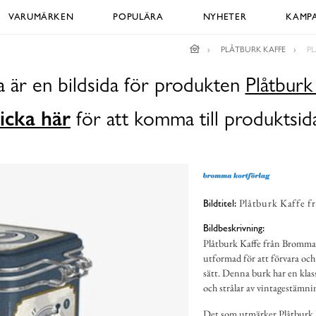
VARUMÄRKEN
POPULÄRA
NYHETER
KAMPA
PLÅTBURK KAFFE
P
 är en bildsida för produkten
Plåtburk
icka här
för att komma till produktsid
Plåtburk Kaffe f
Bildtitel:
Bildbeskrivning:
Plåtburk Kaffe från Bromma 
utformad för att förvara och b
sätt. Denna burk har en kla
och strålar av vintagestämni
Det som utmärker Plåtburk Ka