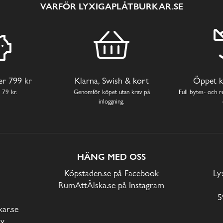
VARFÖR LYXIGAPLÅTBURKAR.SE
ver 799 kr
Klarna, Swish & kort
Öppet k
 79 kr.
Genomför köpet utan krav på
Full bytes- och re
inloggning.
HÄNG MED OSS
Köpstaden.se på Facebook
Ly
RumAttÄlska.se på Instagram
5
ar.se
cy