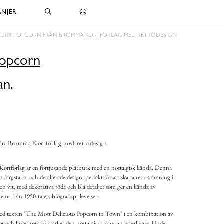
NJER
BURK POPCORN FRÅN BROMMA KORTFÖRLAG MED RETRODESIGN
Popcorn
an.
rån Bromma Kortförlag med retrodesign
rtförlag är en förtjusande plåtburk med en nostalgisk känsla. Denna
n färgstarka och detaljerade design, perfekt för att skapa retrostämning i
n vit, med dekorativa röda och blå detaljer som ger en känsla av
 tema från 1950-talets biografupplevelser.
med texten "The Most Delicious Popcorn in Town" i en kombination av
or och linjer som förstärker den nostalgiska känslan ytterligare. Under