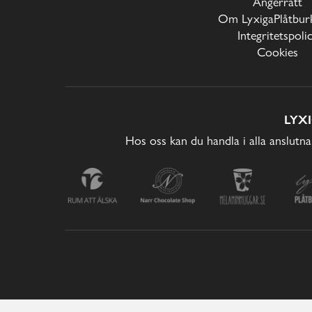
Ångerrätt
Om LyxigaPlåtburk
Integritetspoli
Cookies
LYX
Hos oss kan du handla i alla anslutna