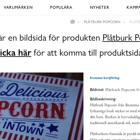
VARUMÄRKEN
POPULÄRA
NYHETER
KAMPA
PLÅTBURK POPCORN
PLÅT
är en bildsida för produkten
Plåtburk 
icka här
för att komma till produktsid
Plåtburk Popcorn f
Bildtitel:
Bildbeskrivning:
Plåtburk Popcorn från Bromma Ko
fyrkantiga burk sticker ut med si
ditt hem. Burken är huvudsaklige
traditionell amerikansk stil, med
Plåtburkens framsida är prydd 
blått och rött, omgiven av stjärn