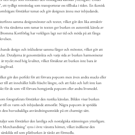
 ett tydligt retroinslag som transporterar oss tillbaka i tiden. En ikonisk
pcornbägare förstärker temat och gör designen ännu mer inbjudande.
erfinns samma designmönster och texter, vilket gör den lika attraktiv
ch vita ränderna som ramar in texten ger burken en autentisk känsla av
romma Kortförlag har verkligen lagt ner tid och möda på att fånga
levelsen.
hande design och inkluderar samma färger och mönster, vilket gör att
inklar. Detaljerna är genomtänkta och varje sida av burken harmoniserar
r tryckt med hög kvalitet, vilket försäkrar att burken inte bara är
långlivad.
ilket gör den perfekt för att förvara popcorn men även andra snacks eller
r till att innehållet hålls fräscht längre, och att fukt och luft inte kan
iskt för de som vill förvara hemgjorda popcorn eller andra livsmedel.
 fotograferats förstärker den rustika känslan. Bilden visar burken
rar till en varm och inbjudande atmosfär. Några popcorn är spridda
am dess huvudsakliga användningsområde på ett charmigt sätt.
ljer som förstärker den lantliga och nostalgiska stämningen ytterligare.
 Merchandising" syns i övre vänstra hörnet, vilket indikerar den
särskilda stil som plåtburken är tänkt att förmedla.