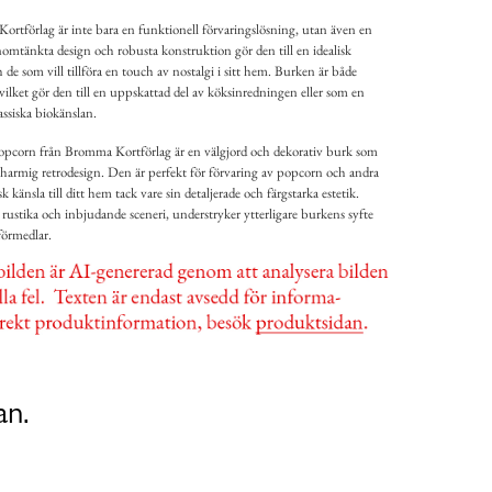
rtförlag är inte bara en funktionell förvaringslösning, utan även en
nomtänkta design och robusta konstruktion gör den till en idealisk
h de som vill tillföra en touch av nostalgi i sitt hem. Burken är både
, vilket gör den till en uppskattad del av köksinredningen eller som en
assiska biokänslan.
opcorn från Bromma Kortförlag är en välgjord och dekorativ burk som
harmig retrodesign. Den är perfekt för förvaring av popcorn och andra
 känsla till ditt hem tack vare sin detaljerade och färgstarka estetik.
ustika och inbjudande sceneri, understryker ytterligare burkens syfte
förmedlar.
an.