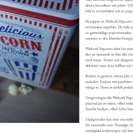
denna huvudtext står priset "15¢",
bild av en biobiljett och en po
På toppen av Plåtburk Popcorn åt
att betrakta uppifrån. De röda o
en gammaldags popcornmaskin. B
essensen av den klassiska bioupp
Plåtburk Popcorns sidor har matc
den ser fantastisk ut från alla v
med resten. Texten och designen ä
dekorativ utan även hållbar och 
Burken är gjord av robust plåt, v
småsaker. Lockets täta passform se
tränga in. Detta är särskilt prakt
Omgivningen där Plåtburk Popcorn
placerad på en träyta, vilket bid
framför burken, vilket lyfter fr
I bakgrunden kan man ana trädeta
Ett varumärke som "Nostalgic Art
nostalgiska inriktningen och den 