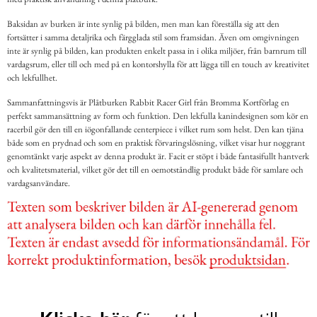
Baksidan av burken är inte synlig på bilden, men man kan föreställa sig att den
fortsätter i samma detaljrika och färgglada stil som framsidan. Även om omgivningen
inte är synlig på bilden, kan produkten enkelt passa in i olika miljöer, från barnrum till
vardagsrum, eller till och med på en kontorshylla för att lägga till en touch av kreativitet
och lekfullhet.
Sammanfattningsvis är Plåtburken Rabbit Racer Girl från Bromma Kortförlag en
perfekt sammansättning av form och funktion. Den lekfulla kanindesignen som kör en
racerbil gör den till en iögonfallande centerpiece i vilket rum som helst. Den kan tjäna
både som en prydnad och som en praktisk förvaringslösning, vilket visar hur noggrant
genomtänkt varje aspekt av denna produkt är. Facit er stöpt i både fantasifullt hantverk
och kvalitetsmaterial, vilket gör det till en oemotståndlig produkt både för samlare och
vardagsanvändare.