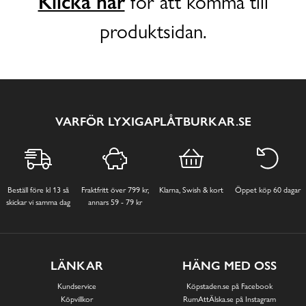
Klicka här
för att komma till
produktsidan.
VARFÖR LYXIGAPLÅTBURKAR.SE
Beställ före kl 13 så
Fraktfritt över 799 kr,
Klarna, Swish & kort
Öppet köp 60 dagar
skickar vi samma dag
annars 59 - 79 kr
LÄNKAR
HÄNG MED OSS
Kundservice
Köpstaden.se på Facebook
Köpvillkor
RumAttÄlska.se på Instagram