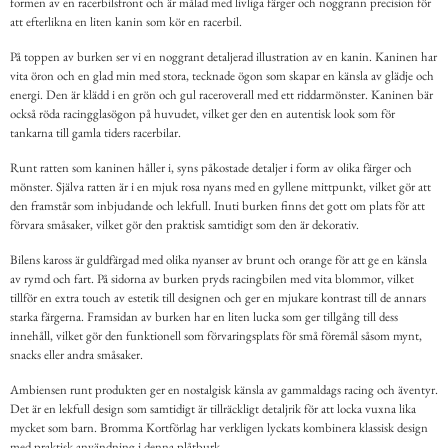
formen av en racerbilsfront och är målad med livliga färger och noggrann precision för
att efterlikna en liten kanin som kör en racerbil.
På toppen av burken ser vi en noggrant detaljerad illustration av en kanin. Kaninen har
vita öron och en glad min med stora, tecknade ögon som skapar en känsla av glädje och
energi. Den är klädd i en grön och gul raceroverall med ett riddarmönster. Kaninen bär
också röda racingglasögon på huvudet, vilket ger den en autentisk look som för
tankarna till gamla tiders racerbilar.
Runt ratten som kaninen håller i, syns påkostade detaljer i form av olika färger och
mönster. Själva ratten är i en mjuk rosa nyans med en gyllene mittpunkt, vilket gör att
den framstår som inbjudande och lekfull. Inuti burken finns det gott om plats för att
förvara småsaker, vilket gör den praktisk samtidigt som den är dekorativ.
Bilens kaross är guldfärgad med olika nyanser av brunt och orange för att ge en känsla
av rymd och fart. På sidorna av burken pryds racingbilen med vita blommor, vilket
tillför en extra touch av estetik till designen och ger en mjukare kontrast till de annars
starka färgerna. Framsidan av burken har en liten lucka som ger tillgång till dess
innehåll, vilket gör den funktionell som förvaringsplats för små föremål såsom mynt,
snacks eller andra småsaker.
Ambiensen runt produkten ger en nostalgisk känsla av gammaldags racing och äventyr.
Det är en lekfull design som samtidigt är tillräckligt detaljrik för att locka vuxna lika
mycket som barn. Bromma Kortförlag har verkligen lyckats kombinera klassisk design
med praktisk användning i denna plåtburk.