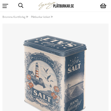
Bromma Kortförlag
Plåtburkar köket