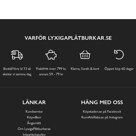
VARFÖR LYXIGAPLÅTBURKAR.SE
Beställ före kl 13 så
Fraktfritt över 799 kr,
Klarna, Swish & kort
Öppet köp 60 dagar
skickar vi samma dag
annars 59 - 79 kr
LÄNKAR
HÄNG MED OSS
Kundservice
Köpstaden.se på Facebook
Köpvillkor
RumAttÄlska.se på Instagram
Ångerrätt
Om LyxigaPlåtburkar.se
Integritetspolicy