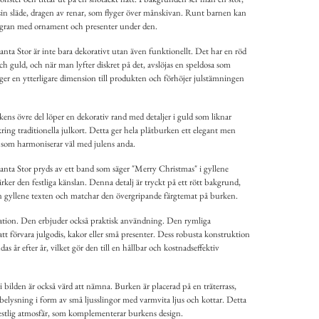
in släde, dragen av renar, som flyger över månskivan. Runt barnen kan
lgran med ornament och presenter under den.
nta Stor är inte bara dekorativt utan även funktionellt. Det har en röd
h guld, och när man lyfter diskret på det, avslöjas en speldosa som
 ger en ytterligare dimension till produkten och förhöjer julstämningen
ns övre del löper en dekorativ rand med detaljer i guld som liknar
ing traditionella julkort. Detta ger hela plåtburken ett elegant men
 som harmoniserar väl med julens anda.
nta Stor pryds av ett band som säger "Merry Christmas" i gyllene
tärker den festliga känslan. Denna detalj är tryckt på ett rött bakgrund,
n gyllene texten och matchar den övergripande färgtemat på burken.
ration. Den erbjuder också praktisk användning. Den rymliga
att förvara julgodis, kakor eller små presenter. Dess robusta konstruktion
das år efter år, vilket gör den till en hållbar och kostnadseffektiv
ilden är också värd att nämna. Burken är placerad på en träterrass,
elysning i form av små ljusslingor med varmvita ljus och kottar. Detta
festlig atmosfär, som komplementerar burkens design.