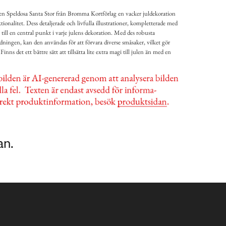
n Speldosa Santa Stor från Bromma Kortförlag en vacker juldekoration
onalitet. Dess detaljerade och livfulla illustrationer, kompletterade med
till en central punkt i varje julens dekoration. Med des robusta
ningen, kan den användas för att förvara diverse småsaker, vilket gör
nns det ett bättre sätt att tillsätta lite extra magi till julen än med en
an.