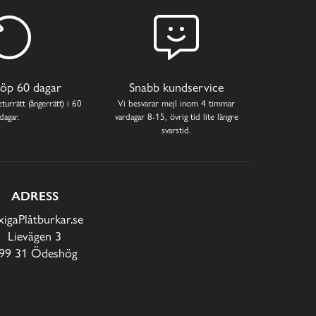
öp 60 dagar
Snabb kundservice
turrätt (ångerrätt) i 60
Vi besvarar mejl inom 4 timmar
dagar.
vardagar 8-15, övrig tid lite längre
svarstid.
ADRESS
xigaPlåtburkar.se
Lievägen 3
99 31 Ödeshög