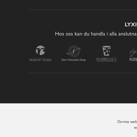
LYX
Hos oss kan du handla i alla anslutna
Denna webb
w