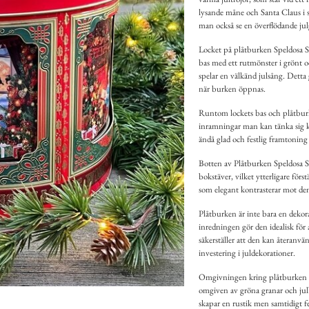
lysande måne och Santa Claus i s
man också se en överflödande ju
Locket på plåtburken Speldosa Sa
bas med ett rutmönster i grönt oc
spelar en välkänd julsång. Detta
när burken öppnas.
Runtom lockets bas och plåtburke
inramningar man kan tänka sig kr
ändå glad och festlig framtoning
Botten av Plåtburken Speldosa Sa
bokstäver, vilket ytterligare förs
som elegant kontrasterar mot de
Plåtburken är inte bara en deko
inredningen gör den idealisk för 
säkerställer att den kan återanvän
investering i juldekorationer.
Omgivningen kring plåtburken i b
omgiven av gröna granar och julb
skapar en rustik men samtidigt 