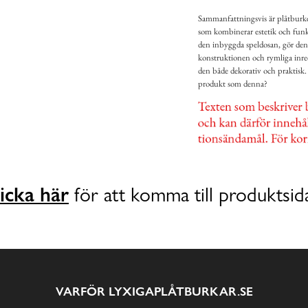
Sammanfattningsvis är plåtburke
som kombinerar estetik och funkti
den inbyggda speldosan, gör den 
konstruktionen och rymliga inred
den både dekorativ och praktisk. Fi
produkt som denna?
icka här
för att komma till produktsid
VARFÖR LYXIGAPLÅTBURKAR.SE