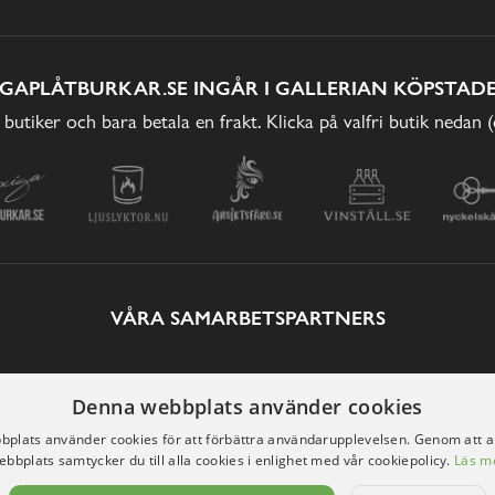
IGAPLÅTBURKAR.SE INGÅR I GALLERIAN KÖPSTADE
 butiker och bara betala en frakt. Klicka på valfri butik nedan 
VÅRA SAMARBETSPARTNERS
Denna webbplats använder cookies
plats använder cookies för att förbättra användarupplevelsen. Genom att 
ebbplats samtycker du till alla cookies i enlighet med vår cookiepolicy.
Läs m