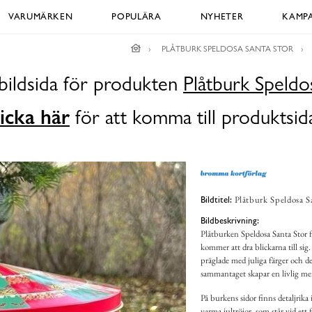
VARUMÄRKEN
POPULÄRA
NYHETER
KAMPA
PLÅTBURK SPELDOSA SANTA STOR
bildsida för produkten
Plåtburk Speldo
icka här
för att komma till produktsid
Plåtburk Speldosa S
Bildtitel:
Bildbeskrivning:
Plåtburken Speldosa Santa Stor f
kommer att dra blickarna till sig
präglade med juliga färger och det
sammantaget skapar en livlig 
På burkens sidor finns detaljrika 
varma jultröjor, som står vid ett