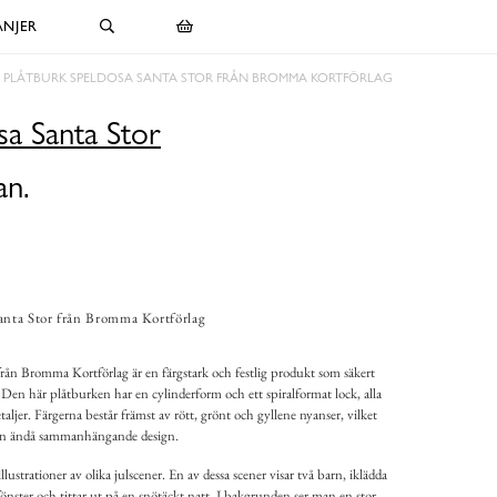
NJER
PLÅTBURK SPELDOSA SANTA STOR FRÅN BROMMA KORTFÖRLAG
sa Santa Stor
an.
anta Stor från Bromma Kortförlag
rån Bromma Kortförlag är en färgstark och festlig produkt som säkert
. Den här plåtburken har en cylinderform och ett spiralformat lock, alla
aljer. Färgerna består främst av rött, grönt och gyllene nyanser, vilket
men ändå sammanhängande design.
illustrationer av olika julscener. En av dessa scener visar två barn, iklädda
 fönster och tittar ut på en snötäckt natt. I bakgrunden ser man en stor,