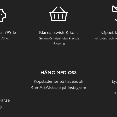
ver 799 kr
Klarna, Swish & kort
Öppet k
 79 kr.
Genomför köpet utan krav på
Full bytes- och re
inloggning.
HÄNG MED OSS
Köpstaden.se på Facebook
Ly
RumAttÄlska.se på Instagram
5
ar.se
cy