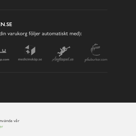
N.SE
(din varukorg följer automatiskt med):
använda vår
er