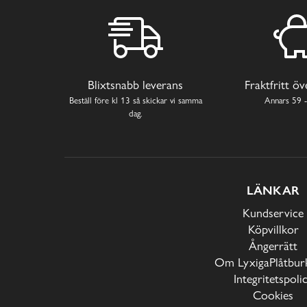
Blixtsnabb leverans
Fraktfritt ö
Beställ före kl 13 så skickar vi samma
Annars 59 -
dag.
LÄNKAR
Kundservice
Köpvillkor
Ångerrätt
Om LyxigaPlåtburk
Integritetspoli
Cookies