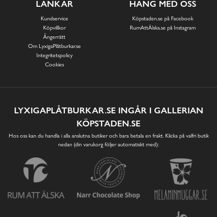
LÄNKAR
HÄNG MED OSS
Kundservice
Köpstaden.se på Facebook
Köpvillkor
RumAttÄlska.se på Instagram
Ångerrätt
Om LyxigaPlåtburkar.se
Integritetspolicy
Cookies
LYXIGAPLÅTBURKAR.SE INGÅR I GALLERIAN
KÖPSTADEN.SE
Hos oss kan du handla i alla anslutna butiker och bara betala en frakt. Klicka på valfri butik
nedan (din varukorg följer automatiskt med):