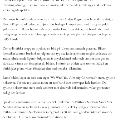
förvaringslösning, utan även som en musikaliskt berikande inredningsdetalj tack vare
sin inbyggda speldosa.
Den mest framträdande aspekten av plåtburken är dess färgstarka och detaljrika design.
Huvudfärgerna inkluderar ett djupt rött baslager kompletterat med inslag av guld,
grönt och vitt. Runt burkens övre och nedre kant finns dekorativa band i rött med
inslag av gyllene detaljer. Dessa gyllene detaljer är genomgående i designen och ger en
tidlös känsla.
Den cylindriska kroppen pryds av en bild på jultomten, centralt placerad. Bilden
föreställer tomten bredvid en julgran och typiska juldetaljer som en gående leksak och
andra julrelaterade figurer. Julgranen är smyckad med kulor och lampor som ger en
känsla av värme och festlighet till bilden. I mitten av bilden syns tomten hålla i en
sfärisk jakt-glom, vilket förstärker den traditionella julkänslan.
Runt bilden löper en text som säger "We Wish You A Merry Christmas" i stora, gyllene
bokstäver. Texten är placerad inom ett rött band som omsveper hela burken. De
gyllene bokstäverna står i stark kontrast mot den röda bakgrunden, vilket gör texten
tydlig och lättläst.
Speldosans mekanism är en annan speciell funktion hos Plåtburk Speldosa Santa Stor.
När den aktiveras spelas en klassisk julmelodi upp, vilket ytterligare förstärker den
festliga stämningen. Speldosan är integrerad på ett sätt som gör den enkel att använda
och bidrar till burkens övergripande funktionalitet.