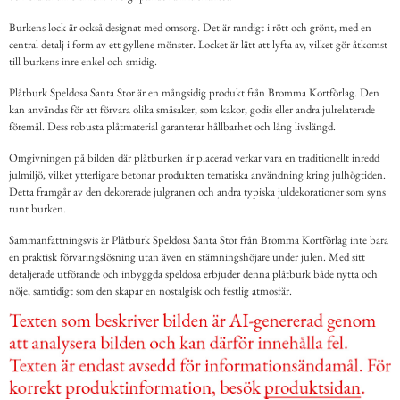
Burkens lock är också designat med omsorg. Det är randigt i rött och grönt, med en
central detalj i form av ett gyllene mönster. Locket är lätt att lyfta av, vilket gör åtkomst
till burkens inre enkel och smidig.
Plåtburk Speldosa Santa Stor är en mångsidig produkt från Bromma Kortförlag. Den
kan användas för att förvara olika småsaker, som kakor, godis eller andra julrelaterade
föremål. Dess robusta plåtmaterial garanterar hållbarhet och lång livslängd.
Omgivningen på bilden där plåtburken är placerad verkar vara en traditionellt inredd
julmiljö, vilket ytterligare betonar produkten tematiska användning kring julhögtiden.
Detta framgår av den dekorerade julgranen och andra typiska juldekorationer som syns
runt burken.
Sammanfattningsvis är Plåtburk Speldosa Santa Stor från Bromma Kortförlag inte bara
en praktisk förvaringslösning utan även en stämningshöjare under julen. Med sitt
detaljerade utförande och inbyggda speldosa erbjuder denna plåtburk både nytta och
nöje, samtidigt som den skapar en nostalgisk och festlig atmosfär.