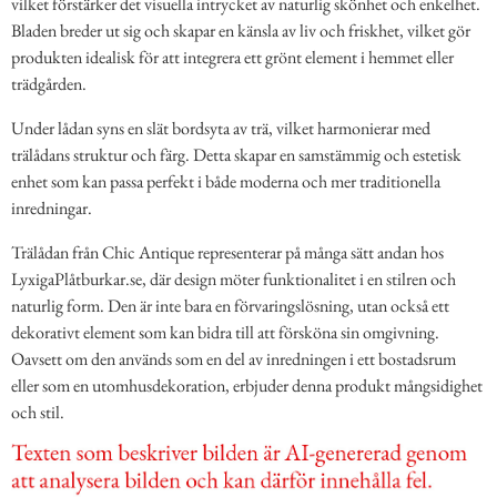
vilket förstärker det visuella intrycket av naturlig skönhet och enkelhet.
Bladen breder ut sig och skapar en känsla av liv och friskhet, vilket gör
produkten idealisk för att integrera ett grönt element i hemmet eller
trädgården.
Under lådan syns en slät bordsyta av trä, vilket harmonierar med
trälådans struktur och färg. Detta skapar en samstämmig och estetisk
enhet som kan passa perfekt i både moderna och mer traditionella
inredningar.
Trälådan från Chic Antique representerar på många sätt andan hos
LyxigaPlåtburkar.se, där design möter funktionalitet i en stilren och
naturlig form. Den är inte bara en förvaringslösning, utan också ett
dekorativt element som kan bidra till att försköna sin omgivning.
Oavsett om den används som en del av inredningen i ett bostadsrum
eller som en utomhusdekoration, erbjuder denna produkt mångsidighet
och stil.