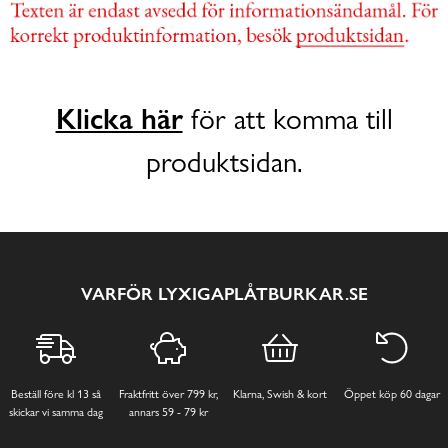
Klicka här
för att komma till
produktsidan.
VARFÖR LYXIGAPLÅTBURKAR.SE
Beställ före kl 13 så
Fraktfritt över 799 kr,
Klarna, Swish & kort
Öppet köp 60 dagar
skickar vi samma dag
annars 59 - 79 kr