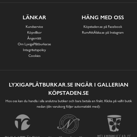
LÄNKAR
HÄNG MED OSS
Kundservice
Köpstaden.se på Facebook
Köpvillkor
RumAttÄlska.se på Instagram
Ångerrätt
Om LyxigaPlåtburkar.se
Integritetspolicy
Cookies
LYXIGAPLÅTBURKAR.SE INGÅR I GALLERIAN
KÖPSTADEN.SE
Hos oss kan du handla i alla anslutna butiker och bara betala en frakt. Klicka på valfri butik
nedan (din varukorg följer automatiskt med):