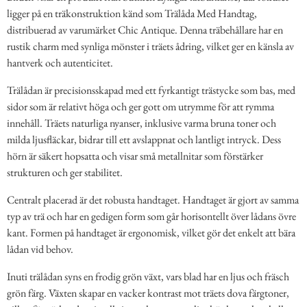
ligger på en träkonstruktion känd som Trälåda Med Handtag,
distribuerad av varumärket Chic Antique. Denna träbehållare har en
rustik charm med synliga mönster i träets ådring, vilket ger en känsla av
hantverk och autenticitet.
Trälådan är precisionsskapad med ett fyrkantigt trästycke som bas, med
sidor som är relativt höga och ger gott om utrymme för att rymma
innehåll. Träets naturliga nyanser, inklusive varma bruna toner och
milda ljusfläckar, bidrar till ett avslappnat och lantligt intryck. Dess
hörn är säkert hopsatta och visar små metallnitar som förstärker
strukturen och ger stabilitet.
Centralt placerad är det robusta handtaget. Handtaget är gjort av samma
typ av trä och har en gedigen form som går horisontellt över lådans övre
kant. Formen på handtaget är ergonomisk, vilket gör det enkelt att bära
lådan vid behov.
Inuti trälådan syns en frodig grön växt, vars blad har en ljus och fräsch
grön färg. Växten skapar en vacker kontrast mot träets dova färgtoner,