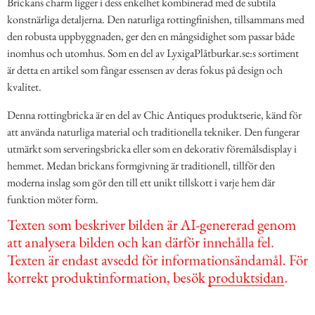
Brickans charm ligger i dess enkelhet kombinerad med de subtila
konstnärliga detaljerna. Den naturliga rottingfinishen, tillsammans med
den robusta uppbyggnaden, ger den en mångsidighet som passar både
inomhus och utomhus. Som en del av LyxigaPlåtburkar.se:s sortiment
är detta en artikel som fångar essensen av deras fokus på design och
kvalitet.
Denna rottingbricka är en del av Chic Antiques produktserie, känd för
att använda naturliga material och traditionella tekniker. Den fungerar
utmärkt som serveringsbricka eller som en dekorativ föremålsdisplay i
hemmet. Medan brickans formgivning är traditionell, tillför den
moderna inslag som gör den till ett unikt tillskott i varje hem där
funktion möter form.