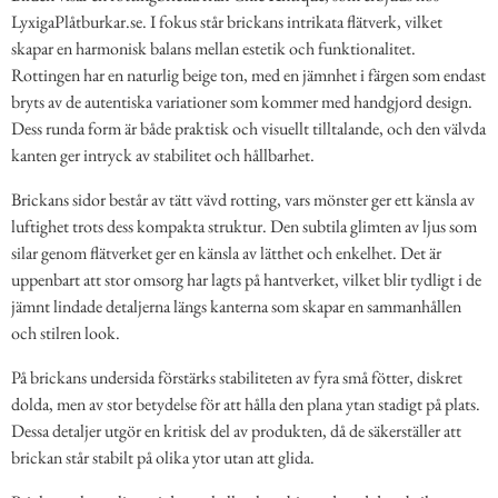
LyxigaPlåtburkar.se. I fokus står brickans intrikata flätverk, vilket
skapar en harmonisk balans mellan estetik och funktionalitet.
Rottingen har en naturlig beige ton, med en jämnhet i färgen som endast
bryts av de autentiska variationer som kommer med handgjord design.
Dess runda form är både praktisk och visuellt tilltalande, och den välvda
kanten ger intryck av stabilitet och hållbarhet.
Brickans sidor består av tätt vävd rotting, vars mönster ger ett känsla av
luftighet trots dess kompakta struktur. Den subtila glimten av ljus som
silar genom flätverket ger en känsla av lätthet och enkelhet. Det är
uppenbart att stor omsorg har lagts på hantverket, vilket blir tydligt i de
jämnt lindade detaljerna längs kanterna som skapar en sammanhållen
och stilren look.
På brickans undersida förstärks stabiliteten av fyra små fötter, diskret
dolda, men av stor betydelse för att hålla den plana ytan stadigt på plats.
Dessa detaljer utgör en kritisk del av produkten, då de säkerställer att
brickan står stabilt på olika ytor utan att glida.