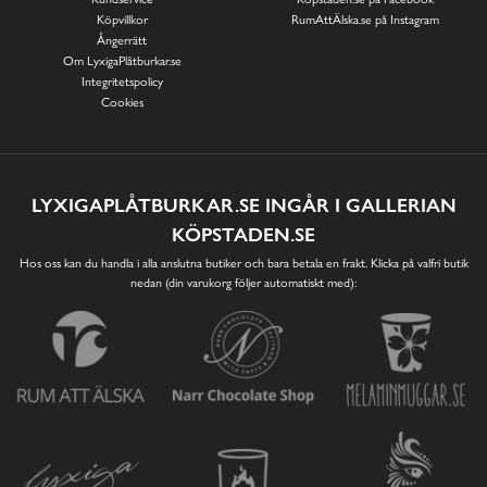
Köpvillkor
RumAttÄlska.se på Instagram
Ångerrätt
Om LyxigaPlåtburkar.se
Integritetspolicy
Cookies
LYXIGAPLÅTBURKAR.SE INGÅR I GALLERIAN
KÖPSTADEN.SE
Hos oss kan du handla i alla anslutna butiker och bara betala en frakt. Klicka på valfri butik
nedan (din varukorg följer automatiskt med):