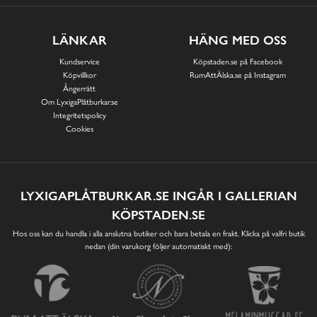
LÄNKAR
HÄNG MED OSS
Kundservice
Köpstaden.se på Facebook
Köpvillkor
RumAttÄlska.se på Instagram
Ångerrätt
Om LyxigaPlåtburkar.se
Integritetspolicy
Cookies
LYXIGAPLÅTBURKAR.SE INGÅR I GALLERIAN
KÖPSTADEN.SE
Hos oss kan du handla i alla anslutna butiker och bara betala en frakt. Klicka på valfri butik
nedan (din varukorg följer automatiskt med):