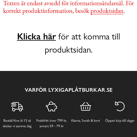
Klicka här
för att komma till
produktsidan.
VARFÖR LYXIGAPLÅTBURKAR.SE
Beställ före kl 13 så
Fraktfritt över 799 kr,
Klarna, Swish & kort
Öppet köp 60 dagar
skickar vi samma dag
annars 59 - 79 kr