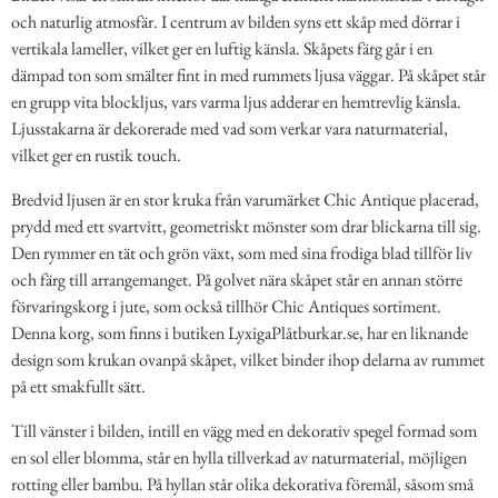
och naturlig atmosfär. I centrum av bilden syns ett skåp med dörrar i
vertikala lameller, vilket ger en luftig känsla. Skåpets färg går i en
dämpad ton som smälter fint in med rummets ljusa väggar. På skåpet står
en grupp vita blockljus, vars varma ljus adderar en hemtrevlig känsla.
Ljusstakarna är dekorerade med vad som verkar vara naturmaterial,
vilket ger en rustik touch.
Bredvid ljusen är en stor kruka från varumärket Chic Antique placerad,
prydd med ett svartvitt, geometriskt mönster som drar blickarna till sig.
Den rymmer en tät och grön växt, som med sina frodiga blad tillför liv
och färg till arrangemanget. På golvet nära skåpet står en annan större
förvaringskorg i jute, som också tillhör Chic Antiques sortiment.
Denna korg, som finns i butiken LyxigaPlåtburkar.se, har en liknande
design som krukan ovanpå skåpet, vilket binder ihop delarna av rummet
på ett smakfullt sätt.
Till vänster i bilden, intill en vägg med en dekorativ spegel formad som
en sol eller blomma, står en hylla tillverkad av naturmaterial, möjligen
rotting eller bambu. På hyllan står olika dekorativa föremål, såsom små