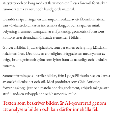
statyetter och en korg med ett flätat mönster. Dessa föremål förstärker
rummets tema av natur och handgjorda material.
Ovanför skåpet hänger en taklampa tillverkad av ett fiberrikt material,
vars vävda struktur kastar intressanta skuggor och skapar en mjuk
belysning i rummet. Lampan har en fyrkantig, geometrisk form som
kompletterar de andra mönstrade elementen i bilden.
Golvet avbildas i ljusa träplankor, som ger en ren och rymlig känsla till
hela interiören. Det finns en enhetlighet i färgpaletten med nyanser av
beige, brunt, grått och grönt som lyfter fram de naturliga och jordnära
tonerna.
Sammanfattningsvis utstrålar bilden, från LyxigaPlåtburkar.se, en känsla
av smakfull enkelhet och stil. Med produkter som Chic Antiques
förvaringskorg i jute och matchande designelement, erbjuds många sätt
att fullända en avkopplande och harmonisk miljö.