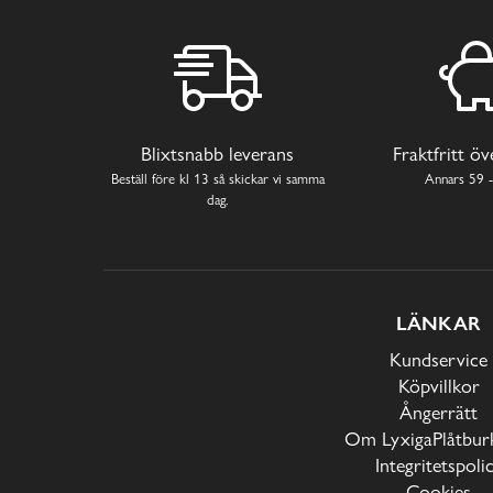
Blixtsnabb leverans
Fraktfritt ö
Beställ före kl 13 så skickar vi samma
Annars 59 -
dag.
LÄNKAR
Kundservice
Köpvillkor
Ångerrätt
Om LyxigaPlåtburk
Integritetspoli
Cookies