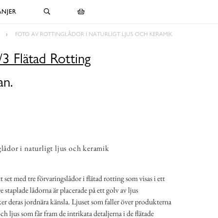
NJER
G
FOTO AV ROTTINGLÅDOR I NATURLIGT LJUS OCH KERAMIK
/3 Flätad Rotting
an.
lådor i naturligt ljus och keramik
t set med tre förvaringslådor i flätad rotting som visas i ett
 staplade lådorna är placerade på ett golv av ljus
rker deras jordnära känsla. Ljuset som faller över produkterna
ch ljus som får fram de intrikata detaljerna i de flätade