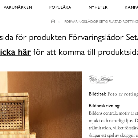
VARUMÄRKEN
POPULÄRA
NYHETER
KAMPA
FÖRVARINGSLÅDOR SET/3 FLÄTAD ROTTIN
dsida för produkten
Förvaringslådor Set
icka här
för att komma till produktsid
Foto av rotting
Bildtitel:
Bildbeskrivning:
Bildens centrala motiv är et
mjukt och naturligt ljus. De
träimitation, vilket förstä
skapar ett spel av skuggor o