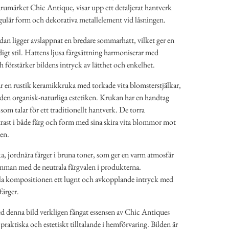
rumärket Chic Antique, visar upp ett detaljerat hantverk
ngulär form och dekorativa metallelement vid låsningen.
dan ligger avslappnat en bredare sommarhatt, vilket ger en
igt stil. Hattens ljusa färgsättning harmoniserar med
h förstärker bildens intryck av lätthet och enkelhet.
år en rustik keramikkruka med torkade vita blomsterstjälkar,
ll den organisk-naturliga estetiken. Krukan har en handtag
som talar för ett traditionellt hantverk. De torra
ast i både färg och form med sina skira vita blommor mot
en.
, jordnära färger i bruna toner, som ger en varm atmosfär
mman med de neutrala färgvalen i produkterna.
la kompositionen ett lugnt och avkopplande intryck med
färger.
d denna bild verkligen fångat essensen av Chic Antiques
praktiska och estetiskt tilltalande i hemförvaring. Bilden är