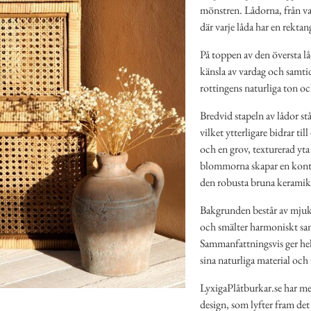
mönstren. Lådorna, från va
där varje låda har en rekta
På toppen av den översta lå
känsla av vardag och samtid
rottingens naturliga ton oc
Bredvid stapeln av lådor st
vilket ytterligare bidrar ti
och en grov, texturerad yta 
blommorna skapar en kontr
den robusta bruna keramik
Bakgrunden består av mjuka
och smälter harmoniskt sa
Sammanfattningsvis ger he
sina naturliga material och 
LyxigaPlåtburkar.se har me
design, som lyfter fram det 