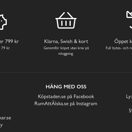
ver 799 kr
Klarna, Swish & kort
Öppet k
 79 kr.
Genomför köpet utan krav på
Full bytes- och re
inloggning.
HÄNG MED OSS
Köpstaden.se på Facebook
Ly
RumAttÄlska.se på Instagram
5
ar.se
cy