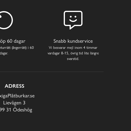
öp 60 dagar
Snabb kundservice
turrätt (ångerrätt) i 60
Vi besvarar mejl inom 4 timmar
dagar.
vardagar 8-15, övrig tid lite längre
svarstid.
ADRESS
xigaPlåtburkar.se
Lievägen 3
99 31 Ödeshög