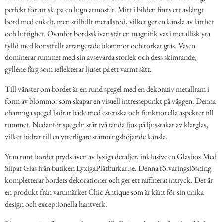
perfekt för att skapa en lugn atmosfär. Mitt i bilden finns ett avlångt
bord med enkelt, men stilfullt metallstöd, vilket ger en känsla av lätthet
och luftighet. Ovanför bordsskivan står en magnifik vas i metallisk yta
fylld med konstfullt arrangerade blommor och torkat gräs. Vasen
dominerar rummet med sin avsevärda storlek och dess skimrande,
gyllene färg som reflekterar ljuset på ett varmt sätt.
Till vänster om bordet är en rund spegel med en dekorativ metallram i
form av blommor som skapar en visuell intressepunkt på väggen. Denna
charmiga spegel bidrar både med estetiska och funktionella aspekter till
rummet. Nedanför spegeln står två tända ljus på ljusstakar av klarglas,
vilket bidrar till en ytterligare stämningshöjande känsla.
Ytan runt bordet pryds även av lyxiga detaljer, inklusive en Glasbox Med
Slipat Glas från butiken LyxigaPlåtburkar.se. Denna förvaringslösning
kompletterar bordets dekorationer och ger ett raffinerat intryck. Det är
en produkt från varumärket Chic Antique som är känt för sin unika
design och exceptionella hantverk.