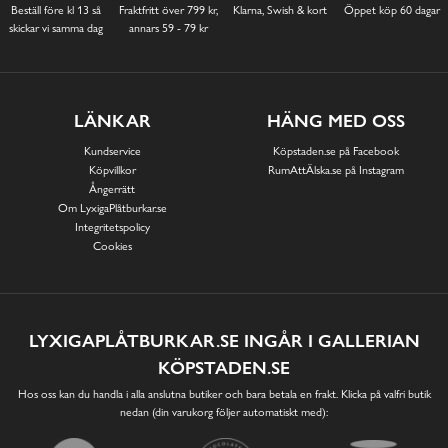
Beställ före kl 13 så
Fraktfritt över 799 kr,
Klarna, Swish & kort
Öppet köp 60 dagar
skickar vi samma dag
annars 59 - 79 kr
LÄNKAR
HÄNG MED OSS
Kundservice
Köpstaden.se på Facebook
Köpvillkor
RumAttÄlska.se på Instagram
Ångerrätt
Om LyxigaPlåtburkar.se
Integritetspolicy
Cookies
LYXIGAPLÅTBURKAR.SE INGÅR I GALLERIAN
KÖPSTADEN.SE
Hos oss kan du handla i alla anslutna butiker och bara betala en frakt. Klicka på valfri butik
nedan (din varukorg följer automatiskt med):