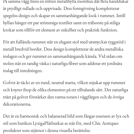
På samma vägg finns en stilren metallhylla inomhus där flera handdukar
är prydligt rullade och uppvisade. Dess formgivning kompletterar
spegelns design och skapar en sammanhängande look i rummet. Intill
hyllan hänger ett par strimmiga textilier samt en träborste på stiliga
krokar som tillför ett element av enkelhet och praktisk funktion.
För att fullända rummet står en elegant stol med utsmyckat ryggstöd i
metall bredvid bordet. Dess design kompletterar de andra metalliska
inslagen och ger rummet en sammanhängande känsla. Vid sidan om
stolen står en randig väska i naturliga fibrer som adderar ett jordnära
inslag till inredningen.
Golvet är täckt av en rund, neutral matta, vilken mjukar upp rummet
och knyter ihop de olika elementen på ett tilltalande sätt. Det naturliga
träet på golvet förstärker den varma tonen i väggfärgen och de övriga
dekorationerna.
Det är en harmonisk och balanserad bild som fångar essensen av lyx och
stil som butiken LyxigaPlåtburkar.se står för, med Chic Antiques
produkter som stjärnor i denna visuella berättelse.