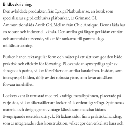
Bildbeskrivning:
Den avbildade produkten från LyxigaPlåtburkar.se, en butik som
specialiserar sig på exklusiva plåtburkar, är Grimaud Gl.
Ammunitionslåda Antik Grå Mellan från Chic Antique. Denna låda har
en robust och industriell känsla. Den antika grå färgen ger lådan ett rått
och autentiskt utseende, vilket för tankarna till gammaldags
militärutrustning.
Burken har en rektangulär form och mäter på ett sätt som gör den både
praktisk och effektiv för förvaring. På ovansidan syns tydliga spår av
slitage och patina, vilket förstärker den antika karaktären. Insidan, som
inte syns på bilden, döljs av det robusta yttre, som lovar att säkert
förvara innehållet.
Lockets kant är utrustad med två kraftiga metallspännen, placerade på
varje sida, vilket säkerställer att locket hålls ordentligt stängt. Spännenas
material och design ger en vintage-känsla som matchar lådans
övergripande estetiska uttryck. På lådans sidor finns praktiska handtag,
som är integrerade i dess konstruktion, vilket gör den enkel att bära och