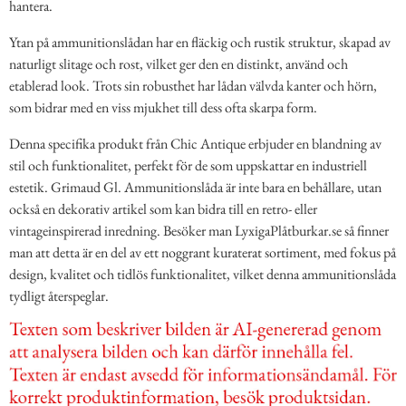
hantera.
Ytan på ammunitionslådan har en fläckig och rustik struktur, skapad av
naturligt slitage och rost, vilket ger den en distinkt, använd och
etablerad look. Trots sin robusthet har lådan välvda kanter och hörn,
som bidrar med en viss mjukhet till dess ofta skarpa form.
Denna specifika produkt från Chic Antique erbjuder en blandning av
stil och funktionalitet, perfekt för de som uppskattar en industriell
estetik. Grimaud Gl. Ammunitionslåda är inte bara en behållare, utan
också en dekorativ artikel som kan bidra till en retro- eller
vintageinspirerad inredning. Besöker man LyxigaPlåtburkar.se så finner
man att detta är en del av ett noggrant kuraterat sortiment, med fokus på
design, kvalitet och tidlös funktionalitet, vilket denna ammunitionslåda
tydligt återspeglar.