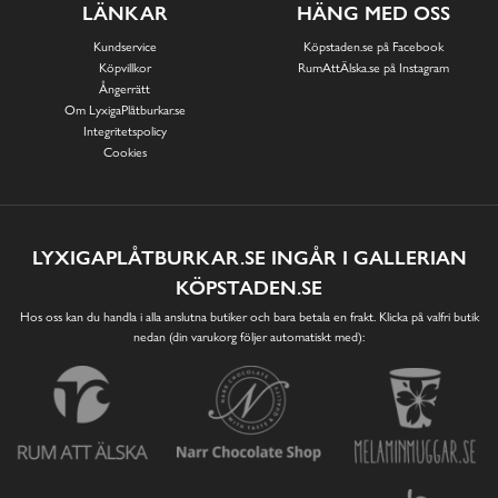
LÄNKAR
HÄNG MED OSS
Kundservice
Köpstaden.se på Facebook
Köpvillkor
RumAttÄlska.se på Instagram
Ångerrätt
Om LyxigaPlåtburkar.se
Integritetspolicy
Cookies
LYXIGAPLÅTBURKAR.SE INGÅR I GALLERIAN
KÖPSTADEN.SE
Hos oss kan du handla i alla anslutna butiker och bara betala en frakt. Klicka på valfri butik
nedan (din varukorg följer automatiskt med):