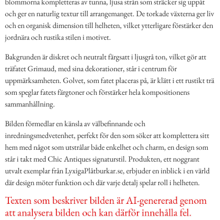
blommorna kompletteras av tunna, ljusa strån som sträcker sig uppåt
och ger en naturlig textur till arrangemanget. De torkade växterna ger liv
och en organisk dimension till helheten, vilket ytterligare förstärker den
jordnära och rustika stilen i motivet.
Bakgrunden är diskret och neutralt färgsatt i ljusgrå ton, vilket gör att
träfatet Grimaud, med sina dekorationer, står i centrum för
uppmärksamheten. Golvet, som fatet placeras på, är klätt i ett rustikt trä
som speglar fatets färgtoner och förstärker hela kompositionens
sammanhållning.
Bilden förmedlar en känsla av välbefinnande och
inredningsmedvetenhet, perfekt för den som söker att komplettera sitt
hem med något som utstrålar både enkelhet och charm, en design som
står i takt med Chic Antiques signaturstil. Produkten, ett noggrant
utvalt exemplar från LyxigaPlåtburkar.se, erbjuder en inblick i en värld
där design möter funktion och där varje detalj spelar roll i helheten.