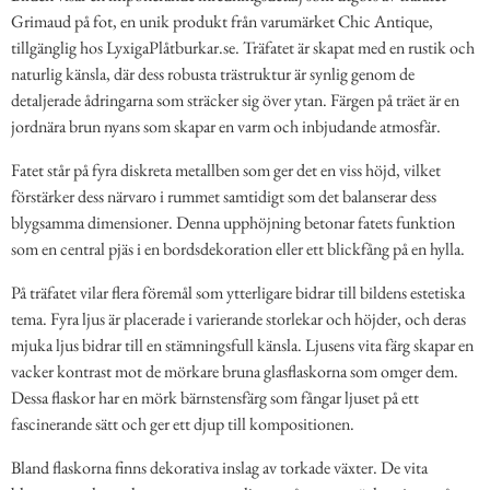
Grimaud på fot, en unik produkt från varumärket Chic Antique,
tillgänglig hos LyxigaPlåtburkar.se. Träfatet är skapat med en rustik och
naturlig känsla, där dess robusta trästruktur är synlig genom de
detaljerade ådringarna som sträcker sig över ytan. Färgen på träet är en
jordnära brun nyans som skapar en varm och inbjudande atmosfär.
Fatet står på fyra diskreta metallben som ger det en viss höjd, vilket
förstärker dess närvaro i rummet samtidigt som det balanserar dess
blygsamma dimensioner. Denna upphöjning betonar fatets funktion
som en central pjäs i en bordsdekoration eller ett blickfång på en hylla.
På träfatet vilar flera föremål som ytterligare bidrar till bildens estetiska
tema. Fyra ljus är placerade i varierande storlekar och höjder, och deras
mjuka ljus bidrar till en stämningsfull känsla. Ljusens vita färg skapar en
vacker kontrast mot de mörkare bruna glasflaskorna som omger dem.
Dessa flaskor har en mörk bärnstensfärg som fångar ljuset på ett
fascinerande sätt och ger ett djup till kompositionen.
Bland flaskorna finns dekorativa inslag av torkade växter. De vita