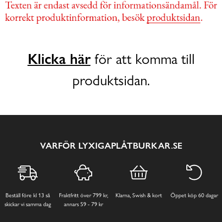
Klicka här
för att komma till
produktsidan.
VARFÖR LYXIGAPLÅTBURKAR.SE
Beställ före kl 13 så
Fraktfritt över 799 kr,
Klarna, Swish & kort
Öppet köp 60 dagar
skickar vi samma dag
annars 59 - 79 kr