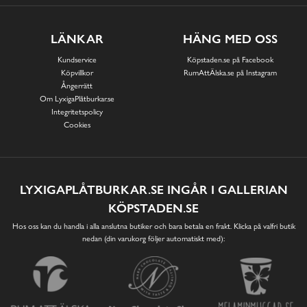
LÄNKAR
HÄNG MED OSS
Kundservice
Köpstaden.se på Facebook
Köpvillkor
RumAttÄlska.se på Instagram
Ångerrätt
Om LyxigaPlåtburkar.se
Integritetspolicy
Cookies
LYXIGAPLÅTBURKAR.SE INGÅR I GALLERIAN
KÖPSTADEN.SE
Hos oss kan du handla i alla anslutna butiker och bara betala en frakt. Klicka på valfri butik
nedan (din varukorg följer automatiskt med):