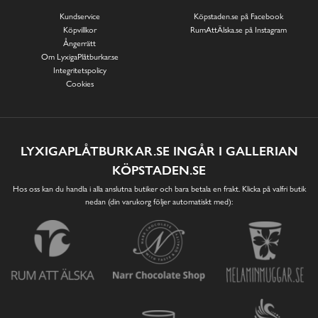
Kundservice
Köpstaden.se på Facebook
Köpvillkor
RumAttÄlska.se på Instagram
Ångerrätt
Om LyxigaPlåtburkar.se
Integritetspolicy
Cookies
LYXIGAPLÅTBURKAR.SE INGÅR I GALLERIAN
KÖPSTADEN.SE
Hos oss kan du handla i alla anslutna butiker och bara betala en frakt. Klicka på valfri butik
nedan (din varukorg följer automatiskt med):