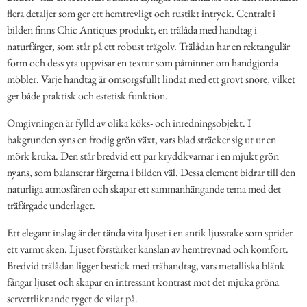
flera detaljer som ger ett hemtrevligt och rustikt intryck. Centralt i
bilden finns Chic Antiques produkt, en trälåda med handtag i
naturfärger, som står på ett robust trägolv. Trälådan har en rektangulär
form och dess yta uppvisar en textur som påminner om handgjorda
möbler. Varje handtag är omsorgsfullt lindat med ett grovt snöre, vilket
ger både praktisk och estetisk funktion.
Omgivningen är fylld av olika köks- och inredningsobjekt. I
bakgrunden syns en frodig grön växt, vars blad sträcker sig ut ur en
mörk kruka. Den står bredvid ett par kryddkvarnar i en mjukt grön
nyans, som balanserar färgerna i bilden väl. Dessa element bidrar till den
naturliga atmosfären och skapar ett sammanhängande tema med det
träfärgade underlaget.
Ett elegant inslag är det tända vita ljuset i en antik ljusstake som sprider
ett varmt sken. Ljuset förstärker känslan av hemtrevnad och komfort.
Bredvid trälådan ligger bestick med trähandtag, vars metalliska blänk
fångar ljuset och skapar en intressant kontrast mot det mjuka gröna
servettliknande tyget de vilar på.