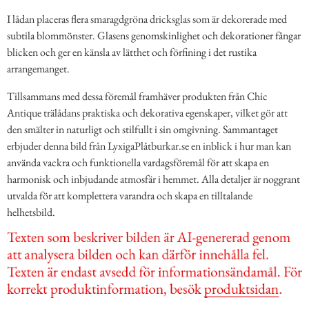
I lådan placeras flera smaragdgröna dricksglas som är dekorerade med
subtila blommönster. Glasens genomskinlighet och dekorationer fångar
blicken och ger en känsla av lätthet och förfining i det rustika
arrangemanget.
Tillsammans med dessa föremål framhäver produkten från Chic
Antique trälådans praktiska och dekorativa egenskaper, vilket gör att
den smälter in naturligt och stilfullt i sin omgivning. Sammantaget
erbjuder denna bild från LyxigaPlåtburkar.se en inblick i hur man kan
använda vackra och funktionella vardagsföremål för att skapa en
harmonisk och inbjudande atmosfär i hemmet. Alla detaljer är noggrant
utvalda för att komplettera varandra och skapa en tilltalande
helhetsbild.