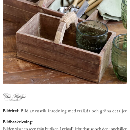
Bild av rustik inredning med trälåda och gröna detaljer
Bildtitel:
Bildbeskrivning:
Bilden visar en scen från butiken LyxigaPlåtburkar.se och den innehåller