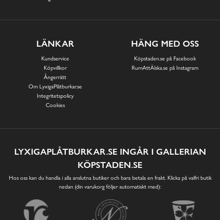
LÄNKAR
HÄNG MED OSS
Kundservice
Köpstaden.se på Facebook
Köpvillkor
RumAttÄlska.se på Instagram
Ångerrätt
Om LyxigaPlåtburkar.se
Integritetspolicy
Cookies
LYXIGAPLÅTBURKAR.SE INGÅR I GALLERIAN
KÖPSTADEN.SE
Hos oss kan du handla i alla anslutna butiker och bara betala en frakt. Klicka på valfri butik
nedan (din varukorg följer automatiskt med):