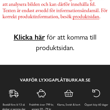
Klicka här
för att komma till
produktsidan.
VARFÖR LYXIGAPLÅTBURKAR.SE
Beställ före kl 13 så
Fraktfritt över 799 kr,
Klarna, Swish & kort
Öppet köp 60 dagar
skickar vi samma dag
annars 59 - 79 kr