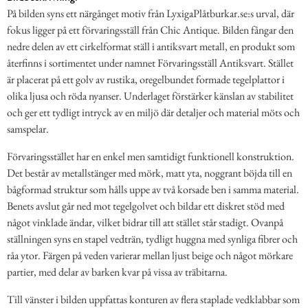
På bilden syns ett närgånget motiv från LyxigaPlåtburkar.se:s urval, där
fokus ligger på ett förvaringsställ från Chic Antique. Bilden fångar den
nedre delen av ett cirkelformat ställ i antiksvart metall, en produkt som
återfinns i sortimentet under namnet Förvaringsställ Antiksvart. Stället
är placerat på ett golv av rustika, oregelbundet formade tegelplattor i
olika ljusa och röda nyanser. Underlaget förstärker känslan av stabilitet
och ger ett tydligt intryck av en miljö där detaljer och material möts och
samspelar.
Förvaringsstället har en enkel men samtidigt funktionell konstruktion.
Det består av metallstänger med mörk, matt yta, noggrant böjda till en
bågformad struktur som hålls uppe av två korsade ben i samma material.
Benets avslut går ned mot tegelgolvet och bildar ett diskret stöd med
något vinklade ändar, vilket bidrar till att stället står stadigt. Ovanpå
ställningen syns en stapel vedträn, tydligt huggna med synliga fibrer och
råa ytor. Färgen på veden varierar mellan ljust beige och något mörkare
partier, med delar av barken kvar på vissa av träbitarna.
Till vänster i bilden uppfattas konturen av flera staplade vedklabbar som