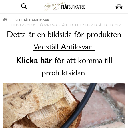
VEDSTÄLL ANTIKSVART
BILD AV ROBUST FÖRVARINGSSTÄLL I METALL MED VED PÅ TEGELGOLV
Detta är en bildsida för produkten
Vedställ Antiksvart
Klicka här
för att komma till
produktsidan.