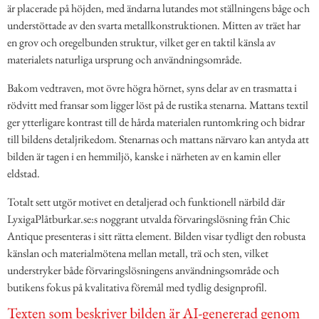
är placerade på höjden, med ändarna lutandes mot ställningens båge och
understöttade av den svarta metallkonstruktionen. Mitten av träet har
en grov och oregelbunden struktur, vilket ger en taktil känsla av
materialets naturliga ursprung och användningsområde.
Bakom vedtraven, mot övre högra hörnet, syns delar av en trasmatta i
rödvitt med fransar som ligger löst på de rustika stenarna. Mattans textil
ger ytterligare kontrast till de hårda materialen runtomkring och bidrar
till bildens detaljrikedom. Stenarnas och mattans närvaro kan antyda att
bilden är tagen i en hemmiljö, kanske i närheten av en kamin eller
eldstad.
Totalt sett utgör motivet en detaljerad och funktionell närbild där
LyxigaPlåtburkar.se:s noggrant utvalda förvaringslösning från Chic
Antique presenteras i sitt rätta element. Bilden visar tydligt den robusta
känslan och materialmötena mellan metall, trä och sten, vilket
understryker både förvaringslösningens användningsområde och
butikens fokus på kvalitativa föremål med tydlig designprofil.