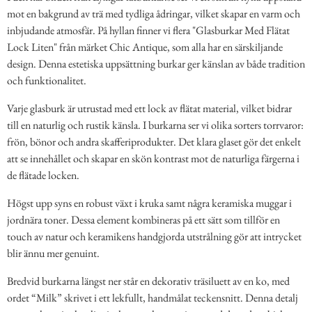
mot en bakgrund av trä med tydliga ådringar, vilket skapar en varm och
inbjudande atmosfär. På hyllan finner vi flera "Glasburkar Med Flätat
Lock Liten" från märket Chic Antique, som alla har en särskiljande
design. Denna estetiska uppsättning burkar ger känslan av både tradition
och funktionalitet.
Varje glasburk är utrustad med ett lock av flätat material, vilket bidrar
till en naturlig och rustik känsla. I burkarna ser vi olika sorters torrvaror:
frön, bönor och andra skafferiprodukter. Det klara glaset gör det enkelt
att se innehållet och skapar en skön kontrast mot de naturliga färgerna i
de flätade locken.
Högst upp syns en robust växt i kruka samt några keramiska muggar i
jordnära toner. Dessa element kombineras på ett sätt som tillför en
touch av natur och keramikens handgjorda utstrålning gör att intrycket
blir ännu mer genuint.
Bredvid burkarna längst ner står en dekorativ träsiluett av en ko, med
ordet “Milk” skrivet i ett lekfullt, handmålat teckensnitt. Denna detalj