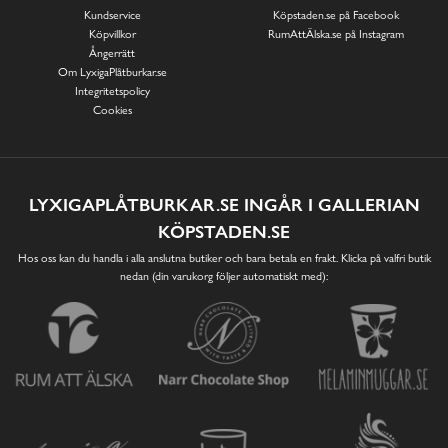
Kundservice
Köpstaden.se på Facebook
Köpvillkor
RumAttÄlska.se på Instagram
Ångerrätt
Om LyxigaPlåtburkar.se
Integritetspolicy
Cookies
LYXIGAPLÅTBURKAR.SE INGÅR I GALLERIAN
KÖPSTADEN.SE
Hos oss kan du handla i alla anslutna butiker och bara betala en frakt. Klicka på valfri butik
nedan (din varukorg följer automatiskt med):