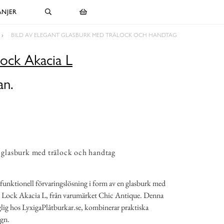
NJER
BILD AV ELEGANT GLASBURK MED TRÄLOCK OCH HANDTAG
ock Akacia L
an.
t glasburk med trälock och handtag
 funktionell förvaringslösning i form av en glasburk med
 Lock Akacia L, från varumärket Chic Antique. Denna
glig hos LyxigaPlåtburkar.se, kombinerar praktiska
ign.