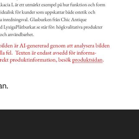
cia L är ett utmärkt exempel på hur funktion och form
 idealisk för kunder som uppskattar både estetik och
na inredningsval. Glasburken från Chic Antique
ad LyxigaPlåtburkar.se står för: högkvalitativa produkter
l och användbarhet.
an.