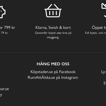
ver 799 kr
Klarna, Swish & kort
Öppet k
 79 kr.
Genomför köpet utan krav på
Full bytes- och re
inloggning.
HÄNG MED OSS
Köpstaden.se på Facebook
Ly
RumAttÄlska.se på Instagram
5
ar.se
cy