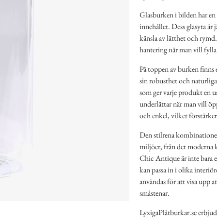
Glasburken i bilden har en 
innehållet. Dess glasyta är j
känsla av lätthet och rymd
hantering när man vill fyll
På toppen av burken finns et
sin robusthet och naturliga
som ger varje produkt en u
underlättar när man vill öp
och enkel, vilket förstärker
Den stilrena kombinationen
miljöer, från det moderna 
Chic Antique är inte bara e
kan passa in i olika interi
användas för att visa upp a
småstenar.
LyxigaPlåtburkar.se erbjud