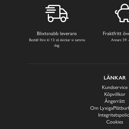
Blixtsnabb leverans
Fraktfritt ö
Beställ före kl 13 så skickar vi samma
Annars 59 -
dag.
LÄNKAR
Kundservice
Köpvillkor
Ångerrätt
Om LyxigaPlåtburk
Integritetspoli
Cookies