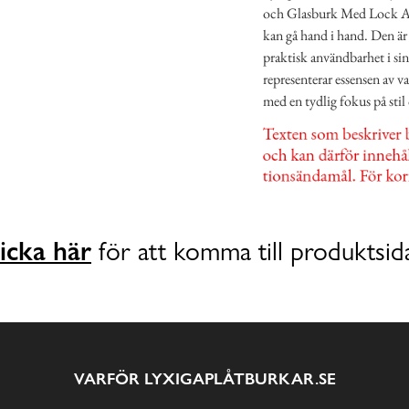
och Glasburk Med Lock Aka
kan gå hand i hand. Den är
praktisk användbarhet i si
representerar essensen av v
med en tydlig fokus på sti
icka här
för att komma till produktsid
VARFÖR LYXIGAPLÅTBURKAR.SE