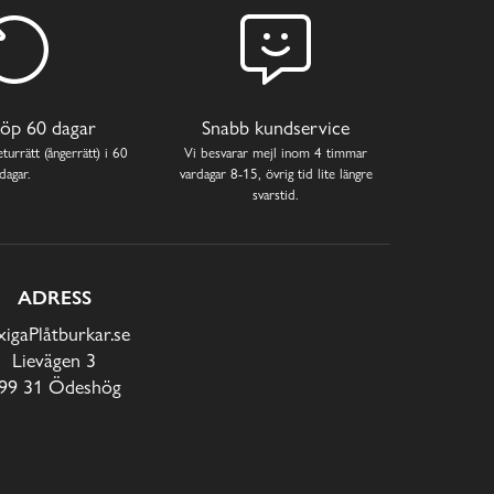
öp 60 dagar
Snabb kundservice
turrätt (ångerrätt) i 60
Vi besvarar mejl inom 4 timmar
dagar.
vardagar 8-15, övrig tid lite längre
svarstid.
ADRESS
xigaPlåtburkar.se
Lievägen 3
99 31 Ödeshög