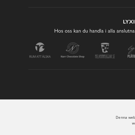
LYX
Hos oss kan du handla i alla anslutna
Denna webb
w