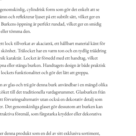
genomskinlig, cylindrisk form som gör det enkelt att se
ämn och reflekterar ljuset på ett subtilt sätt, vilket ger en
. Burkens öppning är perfekt rundad, vilket ger en smidig
a eller tömma den.
t lock tillverkat av akaciaträ, ett hållbart material känt för
 skönhet. Trälocket har en varm ton och en tydlig träådring
nik karaktär. Locket är försedd med ett handtag, vilket
pna eller stänga burken. Handtagets design är både praktisk
 lockets funktionalitet och gör det lätt att greppa.
 av glas och trä gör denna burk användbar i en mängd olika
köket till det traditionella vardagsrummet. Glasburken från
tt förvaringsalternativ utan också en dekorativ detalj som
örer. Det genomskinliga glaset gör dessutom att burken kan
ttraktiva föremål, som färgstarka kryddor eller dekorativa
er denna produkt som en del av sitt exklusiva sortiment,