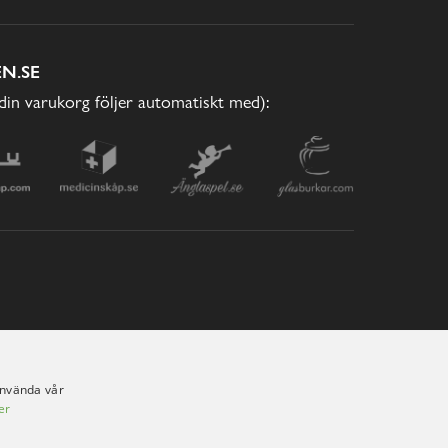
N.SE
(din varukorg följer automatiskt med):
använda vår
er