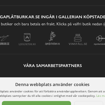
IGAPLÅTBURKAR.SE INGÅR I GALLERIAN KÖPSTADE
 butiker och bara betala en frakt. Klicka på valfri butik nedan 
VÅRA SAMARBETSPARTNERS
Denna webbplats använder cookies
plats använder cookies för att förbättra användarupplevelsen. Genom att 
ebbplats samtycker du till alla cookies i enlighet med vår cookiepolicy.
Läs m