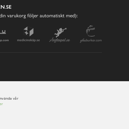
N.SE
(din varukorg följer automatiskt med):
använda vår
er