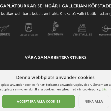
IGAPLÅTBURKAR.SE INGÅR I GALLERIAN KÖPSTADE
 butiker och bara betala en frakt. Klicka på valfri butik nedan 
VÅRA SAMARBETSPARTNERS
Denna webbplats använder cookies
plats använder cookies för att förbättra användarupplevelsen. Genom att 
ebbplats samtycker du till alla cookies i enlighet med vår cookiepolicy.
Läs m
ACCEPTERA ALLA COOKIES
NEKA ALLA