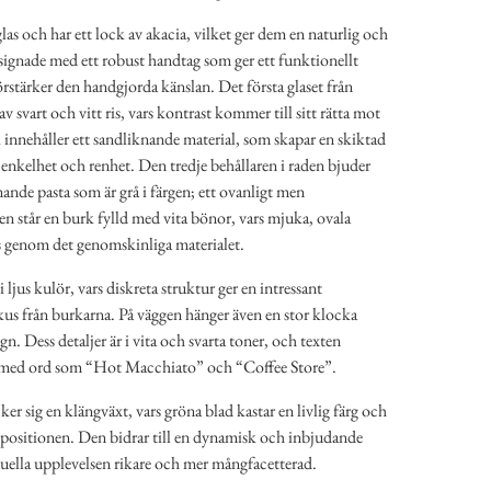
glas och har ett lock av akacia, vilket ger dem en naturlig och
signade med ett robust handtag som ger ett funktionellt
rstärker den handgjorda känslan. Det första glaset från
av svart och vitt ris, vars kontrast kommer till sitt rätta mot
k innehåller ett sandliknande material, som skapar en skiktad
enkelhet och renhet. Den tredje behållaren i raden bjuder
ande pasta som är grå i färgen; ett ovanligt men
den står en burk fylld med vita bönor, vars mjuka, ovala
as genom det genomskinliga materialet.
ljus kulör, vars diskreta struktur ger en intressant
kus från burkarna. På väggen hänger även en stor klocka
n. Dess detaljer är i vita och svarta toner, och texten
a med ord som “Hot Macchiato” och “Coffee Store”.
ker sig en klängväxt, vars gröna blad kastar en livlig färg och
positionen. Den bidrar till en dynamisk och inbjudande
suella upplevelsen rikare och mer mångfacetterad.