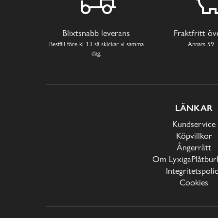
Blixtsnabb leverans
Fraktfritt ö
Beställ före kl 13 så skickar vi samma
Annars 59 -
dag.
LÄNKAR
Kundservice
Köpvillkor
Ångerrätt
Om LyxigaPlåtburk
Integritetspoli
Cookies