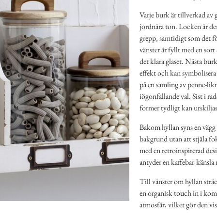
Varje burk är tillverkad av 
jordnära ton. Locken är de
grepp, samtidigt som det fö
vänster är fyllt med en sort 
det klara glaset. Nästa bur
effekt och kan symbolisera 
på en samling av penne-likn
iögonfallande val. Sist i ra
former tydligt kan urskilj
Bakom hyllan syns en vägg i 
bakgrund utan att stjäla fo
med en retroinspirerad desig
antyder en kaffebar-känsl
Till vänster om hyllan sträc
en organisk touch in i kom
atmosfär, vilket gör den vi