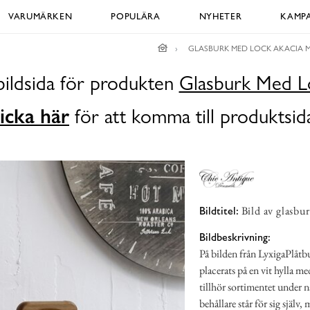
VARUMÄRKEN
POPULÄRA
NYHETER
KAMPA
GLASBURK MED LOCK AKACIA 
bildsida för produkten
Glasburk Med L
icka här
för att komma till produktsid
Bild av glasbu
Bildtitel:
Bildbeskrivning:
På bilden från LyxigaPlåtbu
placerats på en vit hylla m
tillhör sortimentet under
behållare står för sig själ