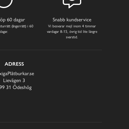
öp 60 dagar
Snabb kundservice
turrätt (ångerrätt) i 60
Vi besvarar mejl inom 4 timmar
dagar.
vardagar 8-15, övrig tid lite längre
svarstid.
ADRESS
xigaPlåtburkar.se
Lievägen 3
99 31 Ödeshög