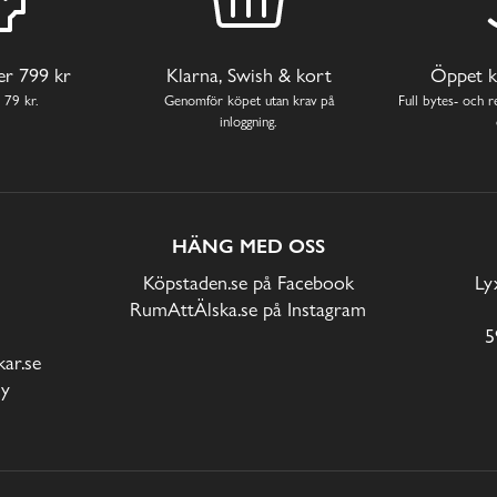
ver 799 kr
Klarna, Swish & kort
Öppet k
 79 kr.
Genomför köpet utan krav på
Full bytes- och re
inloggning.
HÄNG MED OSS
Köpstaden.se på Facebook
Ly
RumAttÄlska.se på Instagram
5
ar.se
cy