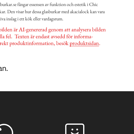
burkar.se fångar essensen av funktion och estetik i Chic
ar. Den visar hur dessa glasburkar med akacialock kan vara
va inslag i ett kök eller vardagsrum.
an.