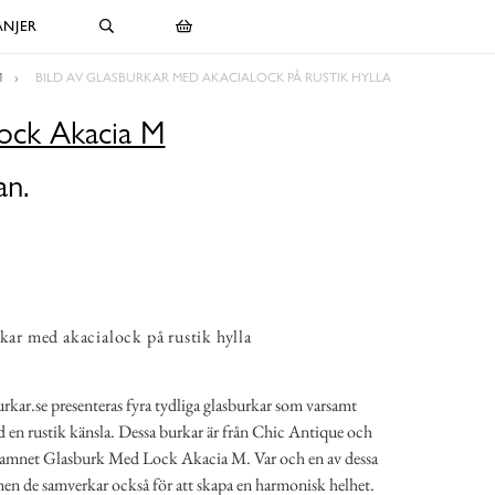
NJER
M
BILD AV GLASBURKAR MED AKACIALOCK PÅ RUSTIK HYLLA
ock Akacia M
an.
rkar med akacialock på rustik hylla
rkar.se presenteras fyra tydliga glasburkar som varsamt
ed en rustik känsla. Dessa burkar är från Chic Antique och
 namnet Glasburk Med Lock Akacia M. Var och en av dessa
v, men de samverkar också för att skapa en harmonisk helhet.