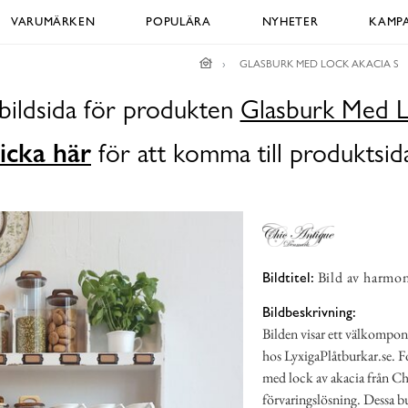
VARUMÄRKEN
POPULÄRA
NYHETER
KAMPA
GLASBURK MED LOCK AKACIA S
bildsida för produkten
Glasburk Med L
icka här
för att komma till produktsid
Bild av harmon
Bildtitel:
Bildbeskrivning:
Bilden visar ett välkompo
hos LyxigaPlåtburkar.se. Fo
med lock av akacia från Chi
förvaringslösning. Dessa 