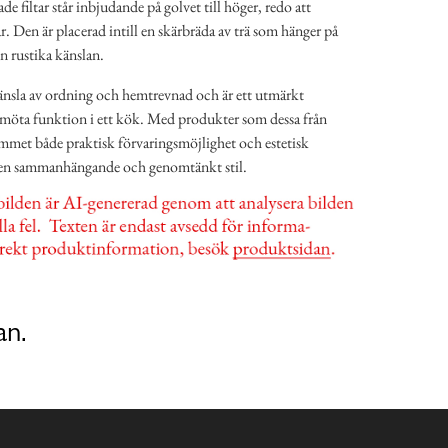
de filtar står inbjudande på golvet till höger, redo att
. Den är placerad intill en skärbräda av trä som hänger på
en rustika känslan.
änsla av ordning och hemtrevnad och är ett utmärkt
möta funktion i ett kök. Med produkter som dessa från
ummet både praktisk förvaringsmöjlighet och estetisk
t i en sammanhängande och genomtänkt stil.
an.