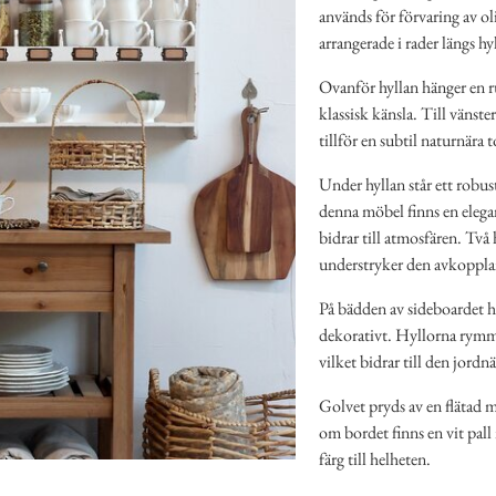
används för förvaring av ol
arrangerade i rader längs hy
Ovanför hyllan hänger en 
klassisk känsla. Till vänst
tillför en subtil naturnära t
Under hyllan står ett robust
denna möbel finns en elega
bidrar till atmosfären. Två 
understryker den avkoppl
På bädden av sideboardet hä
dekorativt. Hyllorna rymmer
vilket bidrar till den jord
Golvet pryds av en flätad m
om bordet finns en vit pall 
färg till helheten.