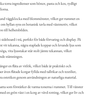
ika torra ingredienser som bönor, pasta och kex, tydligt
llorna.
rund väggklocka med blommönster, vilket ger rummet en
er om hyllan syns en botanisk tavla med växtmotiv, vilket
on till helhetsbilden.
 sideboard i trä, perfekt för både förvaring och display. På
nt vit tekanna, några staplade koppar och levande ljus som
höga, vita ljusstakar står stolt jämte tekannan, vilket
ande stämningen.
nger en fläta av vitlök, vilket både är praktiskt och
 även flätade korgar fyllda med tallrikar och textilier,
nära estetiken genom användningen av naturliga material.
atta som förstärker de varma tonerna i rummet. Till vänster
med en grön växt i en korg av vävd rotting, vilket ger liv och