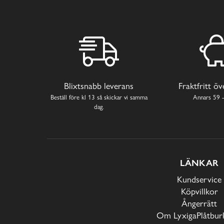
Blixtsnabb leverans
Fraktfritt ö
Beställ före kl 13 så skickar vi samma
Annars 59 -
dag.
LÄNKAR
Kundservice
Köpvillkor
Ångerrätt
Om LyxigaPlåtburk