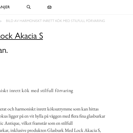
NJER
BILD AV HARMONISKT INRETT KÖK MED STILFULL FÖRVARING
ock Akacia S
an.
iskt inrett kök med stilfull förvaring
nerat och harmoniskt inrett köksutrymme som kan hittas
kus ligger på en vit hylla på väggen med flera fina glasburkar
c Antique, vilket framstår som en stilfull
burkar, inklusive produkten Glasburk Med Lock Akacia S,