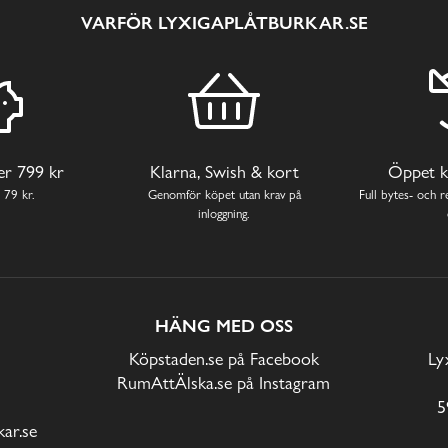
VARFÖR LYXIGAPLÅTBURKAR.SE
ver 799 kr
Klarna, Swish & kort
Öppet k
 79 kr.
Genomför köpet utan krav på
Full bytes- och re
inloggning.
HÄNG MED OSS
Köpstaden.se på Facebook
Ly
RumAttÄlska.se på Instagram
5
ar.se