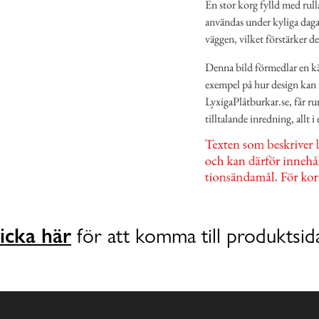
En stor korg fylld med rulla
användas under kyliga dagar
väggen, vilket förstärker d
Denna bild förmedlar en k
exempel på hur design kan 
LyxigaPlåtburkar.se, får r
tilltalande inredning, all
icka här
för att komma till produktsid