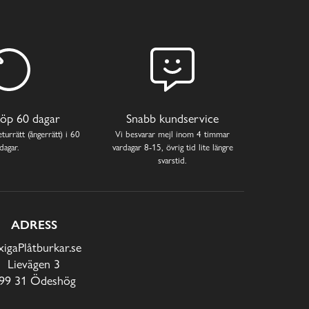
öp 60 dagar
Snabb kundservice
turrätt (ångerrätt) i 60
Vi besvarar mejl inom 4 timmar
dagar.
vardagar 8-15, övrig tid lite längre
svarstid.
ADRESS
xigaPlåtburkar.se
Lievägen 3
99 31 Ödeshög