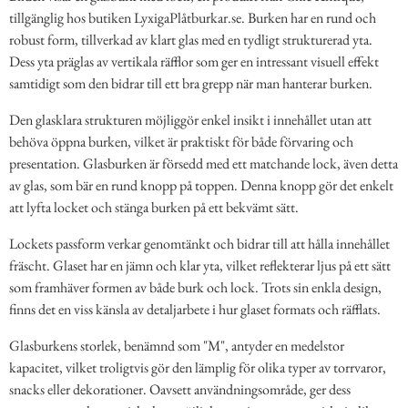
tillgänglig hos butiken LyxigaPlåtburkar.se. Burken har en rund och
robust form, tillverkad av klart glas med en tydligt strukturerad yta.
Dess yta präglas av vertikala räfflor som ger en intressant visuell effekt
samtidigt som den bidrar till ett bra grepp när man hanterar burken.
Den glasklara strukturen möjliggör enkel insikt i innehållet utan att
behöva öppna burken, vilket är praktiskt för både förvaring och
presentation. Glasburken är försedd med ett matchande lock, även detta
av glas, som bär en rund knopp på toppen. Denna knopp gör det enkelt
att lyfta locket och stänga burken på ett bekvämt sätt.
Lockets passform verkar genomtänkt och bidrar till att hålla innehållet
fräscht. Glaset har en jämn och klar yta, vilket reflekterar ljus på ett sätt
som framhäver formen av både burk och lock. Trots sin enkla design,
finns det en viss känsla av detaljarbete i hur glaset formats och räfflats.
Glasburkens storlek, benämnd som "M", antyder en medelstor
kapacitet, vilket troligtvis gör den lämplig för olika typer av torrvaror,
snacks eller dekorationer. Oavsett användningsområde, ger dess