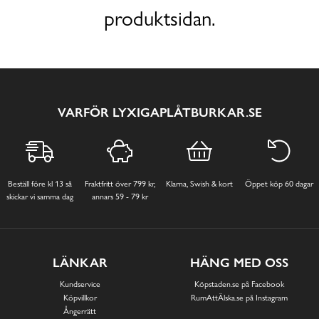
produktsidan.
VARFÖR LYXIGAPLÅTBURKAR.SE
Beställ före kl 13 så
Fraktfritt över 799 kr,
Klarna, Swish & kort
Öppet köp 60 dagar
skickar vi samma dag
annars 59 - 79 kr
LÄNKAR
HÄNG MED OSS
Kundservice
Köpstaden.se på Facebook
Köpvillkor
RumAttÄlska.se på Instagram
Ångerrätt