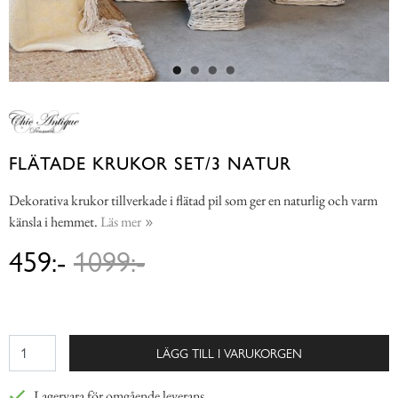
FLÄTADE KRUKOR SET/3 NATUR
Dekorativa krukor tillverkade i flätad pil som ger en naturlig och varm
känsla i hemmet.
Läs mer
459:-
1099:-
LÄGG TILL I VARUKORGEN
Lagervara för omgående leverans