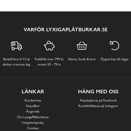
VARFÖR LYXIGAPLÅTBURKAR.SE
Beställ före kl 13 så
Fraktfritt över 799 kr,
Klarna, Swish & kort
Öppet köp 60 dagar
skickar vi samma dag
annars 59 - 79 kr
LÄNKAR
HÄNG MED OSS
Kundservice
Köpstaden.se på Facebook
Köpvillkor
RumAttÄlska.se på Instagram
Ångerrätt
Om LyxigaPlåtburkar.se
Integritetspolicy
Cookies