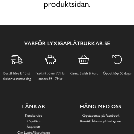
produktsidan.
VARFÖR LYXIGAPLÅTBURKAR.SE
Beställ före kl 13 så
Fraktfritt över 799 kr,
Klarna, Swish & kort
Öppet köp 60 dagar
skickar vi samma dag
annars 59 - 79 kr
LÄNKAR
HÄNG MED OSS
Kundservice
Köpstaden.se på Facebook
Köpvillkor
RumAttÄlska.se på Instagram
Ångerrätt
Om LyxigaPlåtburkar.se