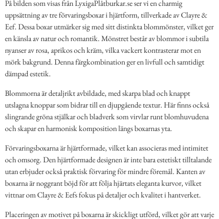
På bilden som visas från LyxigaPlåtburkar.se ser vi en charmig
uppsättning av tre förvaringsboxar i hjärtform, tillverkade av Clayre &
Eef. Dessa boxar utmärker sig med sitt distinkta blommönster, vilket ger
en känsla av natur och romantik. Mönstret består av blommor i subtila
nyanser av rosa, aprikos och kräm, vilka vackert kontrasterar mot en
mörk bakgrund. Denna färgkombination ger en livfull och samtidigt
dämpad estetik.
Blommorna är detaljrikt avbildade, med skarpa blad och knappt
utslagna knoppar som bidrar till en djupgående textur. Här finns också
slingrande gröna stjälkar och bladverk som virvlar runt blomhuvudena
och skapar en harmonisk komposition längs boxarnas yta.
Förvaringsboxarna är hjärtformade, vilket kan associeras med intimitet
och omsorg. Den hjärtformade designen är inte bara estetiskt tilltalande
utan erbjuder också praktisk förvaring för mindre föremål. Kanten av
boxarna är noggrant böjd för att följa hjärtats eleganta kurvor, vilket
vittnar om Clayre & Eefs fokus på detaljer och kvalitet i hantverket.
Placeringen av motivet på boxarna är skickligt utförd, vilket gör att varje