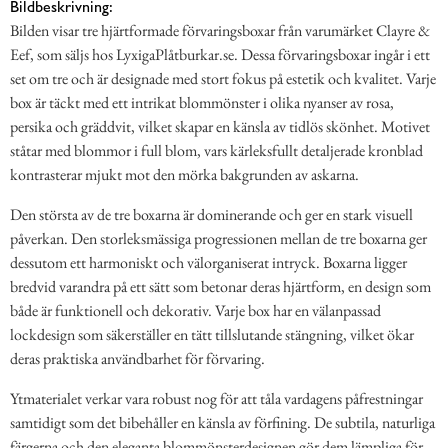
Bildbeskrivning:
Bilden visar tre hjärtformade förvaringsboxar från varumärket Clayre &
Eef, som säljs hos LyxigaPlåtburkar.se. Dessa förvaringsboxar ingår i ett
set om tre och är designade med stort fokus på estetik och kvalitet. Varje
box är täckt med ett intrikat blommönster i olika nyanser av rosa,
persika och gräddvit, vilket skapar en känsla av tidlös skönhet. Motivet
ståtar med blommor i full blom, vars kärleksfullt detaljerade kronblad
kontrasterar mjukt mot den mörka bakgrunden av askarna.
Den största av de tre boxarna är dominerande och ger en stark visuell
påverkan. Den storleksmässiga progressionen mellan de tre boxarna ger
dessutom ett harmoniskt och välorganiserat intryck. Boxarna ligger
bredvid varandra på ett sätt som betonar deras hjärtform, en design som
både är funktionell och dekorativ. Varje box har en välanpassad
lockdesign som säkerställer en tätt tillslutande stängning, vilket ökar
deras praktiska användbarhet för förvaring.
Ytmaterialet verkar vara robust nog för att tåla vardagens påfrestningar
samtidigt som det bibehåller en känsla av förfining. De subtila, naturliga
färgerna och den eleganta blommönsterdesignen gör dem lämpliga för