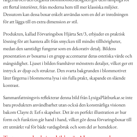
ett flertal interiörer, från moderna hem till mer klassiska miljöer.
Dessutom kan dessa boxar enkelt användas som en del av inredningen
för att lägga till en extra dimension av stil.
Produkten, kallad Förvaringsbox Hjärta Set/3, erbjuder en praktisk
lösning för att hantera allt från smycken till mindre tillhörigheter,
medan den samtidigt fungerar som en dekorativ detalj. Bildens
presentation av boxarna i en grupp accentuerar deras estetiska värde och
mångsidighet. Ljuset i bilden framhäver mönstrets detaljer, vilket ger ett
intryck av djup och struktur. Den svarta bakgrunden i blommotivet
låter färgerna i blommorna lysa i sin fulla prakt, skapande en slående
kontrast.
Sammanfattningsvis reflekterar denna bild från LyxigaPlåtburkar.se inte
bara produkters användbarhet utan också den konstnärliga visionen
bakom Clayre & Eef:s skapelser. Det är en perfekt illustration av hur
form och funktion går hand i hand, vilket gör dessa förvaringsboxar till
ett utmärkt val för både vardagsbruk och som del av hemdekor.