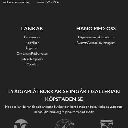
skickar vi samma dag
annars 59 - 79 kr
LÄNKAR
HÄNG MED OSS
Kundservice
Köpstaden.se på Facebook
Köpvillkor
RumAttÄlska.se på Instagram
Ångerrätt
Om LyxigaPlåtburkar.se
Integritetspolicy
Cookies
LYXIGAPLÅTBURKAR.SE INGÅR I GALLERIAN
KÖPSTADEN.SE
Hos oss kan du handla i alla anslutna butiker och bara betala en frakt. Klicka på valfri butik
nedan (din varukorg följer automatiskt med):