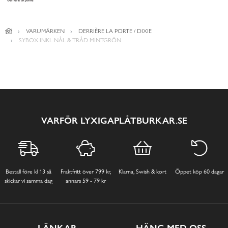
VARUMÄRKEN
DERRIÈRE LA PORTE / DIXIE
SYBOX INKL NÅL & TRÅD MINTGRÖN
VARFÖR LYXIGAPLÅTBURKAR.SE
Beställ före kl 13 så
Fraktfritt över 799 kr,
Klarna, Swish & kort
Öppet köp 60 dagar
skickar vi samma dag
annars 59 - 79 kr
LÄNKAR
HÄNG MED OSS