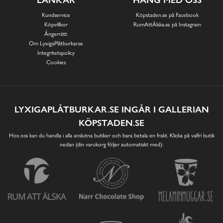
Kundservice
Köpstaden.se på Facebook
Köpvillkor
RumAttÄlska.se på Instagram
Ångerrätt
Om LyxigaPlåtburkar.se
Integritetspolicy
Cookies
LYXIGAPLÅTBURKAR.SE INGÅR I GALLERIAN
KÖPSTADEN.SE
Hos oss kan du handla i alla anslutna butiker och bara betala en frakt. Klicka på valfri butik
nedan (din varukorg följer automatiskt med):