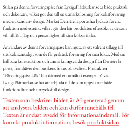
Stilen på denna förvaringspåse från LyxigaPlåtburkar.se är både praktisk
och dekorativ, vilket gör den till en utmärkt lösning för köksförvaring
med en känsla av design. Märket Derrière la porte har lyckats förena
funktion med estetik, vilket gör den här produkten eftersökt av de som
vill tillföra färg och personlighet till sina köksartiklar.
Användare av denna förvaringspåse kan njuta av ett stilrent tillägg till
sitt kök samtidigt som de får praktisk förvaring för sina lökar. Med sin
hållbara konstruktion och anmärkningsvärda design från Derrière la
porte, framhäver den butikens fokus på kvalitet. Produkten
"Förvaringspåse Lök" blir därmed ett utmärkt exempel på vad
LyxigaPlåtburkar.se har att erbjuda till de som uppskattar både
funktionalitet och uttrycksfull design.