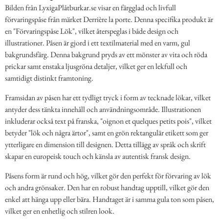
Bilden från LyxigaPlåtburkar.se visar en färgglad och livfull
förvaringspåse från märket Derrière la porte. Denna specifika produkt är
en "Förvaringspåse Lök", vilket återspeglas i både design och
illustrationer. Påsen är gjord i ett textilmaterial med en varm, gul
bakgrundsfärg. Denna bakgrund pryds av ett mönster av vita och röda
prickar samt enstaka ljusgröna detaljer, vilket ger en lekfull och
samtidigt distinkt framtoning.
Framsidan av påsen har ett tydligt tryck i form av tecknade lökar, vilket
antyder dess tänkta innehåll och användningsområde. Illustrationen
inkluderar också text på franska, "oignon et quelques petits pois", vilket
betyder "lök och några ärtor", samt en grön rektangulär etikett som ger
ytterligare en dimension till designen. Detta tillägg av språk och skrift
skapar en europeisk touch och känsla av autentisk fransk design.
Påsens form är rund och hög, vilket gör den perfekt för förvaring av lök
och andra grönsaker. Den har en robust handtag upptill, vilket gör den
enkel att hänga upp eller bära. Handtaget är i samma gula ton som påsen,
vilket ger en enhetlig och stilren look.