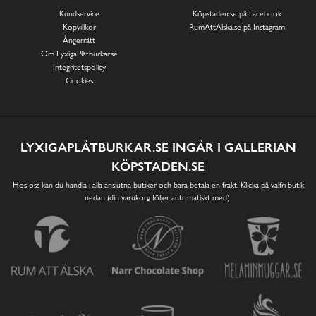
Kundservice
Köpstaden.se på Facebook
Köpvillkor
RumAttÄlska.se på Instagram
Ångerrätt
Om LyxigaPlåtburkar.se
Integritetspolicy
Cookies
LYXIGAPLÅTBURKAR.SE INGÅR I GALLERIAN
KÖPSTADEN.SE
Hos oss kan du handla i alla anslutna butiker och bara betala en frakt. Klicka på valfri butik
nedan (din varukorg följer automatiskt med):