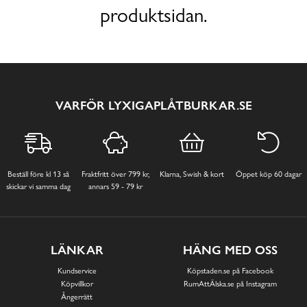
produktsidan.
VARFÖR LYXIGAPLÅTBURKAR.SE
Beställ före kl 13 så
Fraktfritt över 799 kr,
Klarna, Swish & kort
Öppet köp 60 dagar
skickar vi samma dag
annars 59 - 79 kr
LÄNKAR
HÄNG MED OSS
Kundservice
Köpstaden.se på Facebook
Köpvillkor
RumAttÄlska.se på Instagram
Ångerrätt