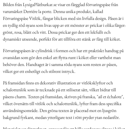
Bilden från LyxigaPlåtburkar.se visar en färgglad förvaringspåse från
varumärket Derriére la porte. Denna unika produkt, kallad
Förvaringspåse Vitlök, fångar blicken med sin livfulla design. Påsen är i
en tydlig röd nyans som livas upp av ett mönster av prickar i olika färger:
grönt, rosa, blått och vitt. Dessa prickar ger den ett lekfullt och
dynamiskt utseende, perfekt för att tillföra ett stänk av färg till köket.
Förvaringspåsen är cylindrisk i formen och har ett praktiskt handtag på
ovansidan som gör den enkel att flytta runt i köket eller varthelst man
behöver den. Handtaget är i samma röda nyans som resten av påsen,
vilket ger ett enhetligt och stilrent intryck.
På framsidan finns en dekorativ illustration av vitlöksklyftor och
schalottenlök som är tecknade på ett stiliserat sätt, vilket bidrar till
påsens charm. Texten på framsidan, skriven på franska, "ail et échalote",
vilket översätts till vitlök och schalottenlök, lyfter fram dess specifika
användningsområde. Den gröna texten är placerad mot en ljusgrön
bakgrund fyrkant, medan ytterligare text i rött pryder ytan nedanför.
Materialet ser slitstarkt ut, anpassat för att hålla vardagens slitage i köket