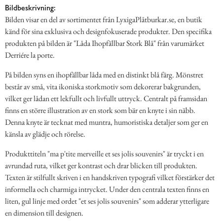
Bildbeskrivning:
Bilden visar en del av sortimentet från LyxigaPlåtburkar.se, en butik
känd för sina exklusiva och designfokuserade produkter. Den specifika
produkten på bilden är "Låda Ihopfällbar Stork Blå" från varumärket
Derriére la porte.
På bilden syns en ihopfällbar låda med en distinkt blå färg. Mönstret
består av små, vita ikoniska storkmotiv som dekorerar bakgrunden,
vilket ger lådan ett lekfullt och livfullt uttryck. Centralt på framsidan
finns en större illustration av en stork som bär en knyte i sin näbb.
Denna knyte är tecknat med muntra, humoristiska detaljer som ger en
känsla av glädje och rörelse.
Produkttiteln "ma p'tite merveille et ses jolis souvenirs" är tryckt i en
avrundad ruta, vilket ger kontrast och drar blicken till produkten.
Texten är stilfullt skriven i en handskriven typografi vilket förstärker det
informella och charmiga intrycket. Under den centrala texten finns en
liten, gul linje med ordet "et ses jolis souvenirs" som adderar ytterligare
en dimension till designen.