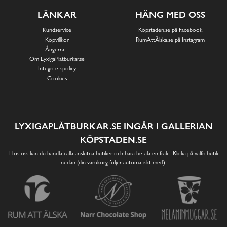
LÄNKAR
HÄNG MED OSS
Kundservice
Köpstaden.se på Facebook
Köpvillkor
RumAttÄlska.se på Instagram
Ångerrätt
Om LyxigaPlåtburkar.se
Integritetspolicy
Cookies
LYXIGAPLÅTBURKAR.SE INGÅR I GALLERIAN
KÖPSTADEN.SE
Hos oss kan du handla i alla anslutna butiker och bara betala en frakt. Klicka på valfri butik
nedan (din varukorg följer automatiskt med):