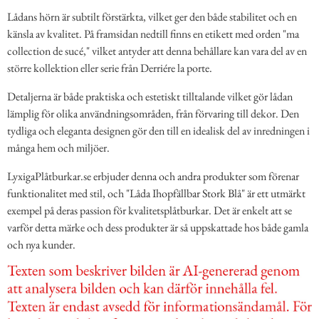
Lådans hörn är subtilt förstärkta, vilket ger den både stabilitet och en
känsla av kvalitet. På framsidan nedtill finns en etikett med orden "ma
collection de sucé," vilket antyder att denna behållare kan vara del av en
större kollektion eller serie från Derriére la porte.
Detaljerna är både praktiska och estetiskt tilltalande vilket gör lådan
lämplig för olika användningsområden, från förvaring till dekor. Den
tydliga och eleganta designen gör den till en idealisk del av inredningen i
många hem och miljöer.
LyxigaPlåtburkar.se erbjuder denna och andra produkter som förenar
funktionalitet med stil, och "Låda Ihopfällbar Stork Blå" är ett utmärkt
exempel på deras passion för kvalitetsplåtburkar. Det är enkelt att se
varför detta märke och dess produkter är så uppskattade hos både gamla
och nya kunder.