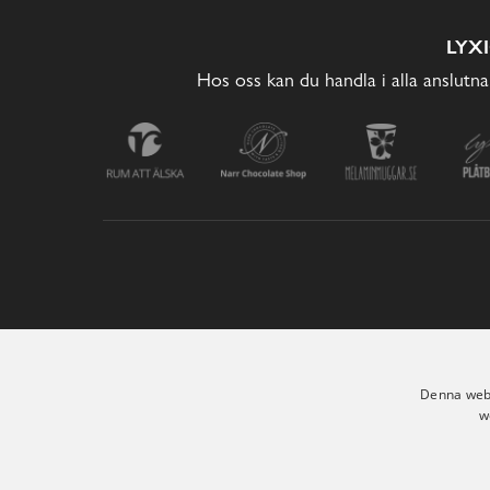
LYX
Hos oss kan du handla i alla anslutna
Denna webb
w