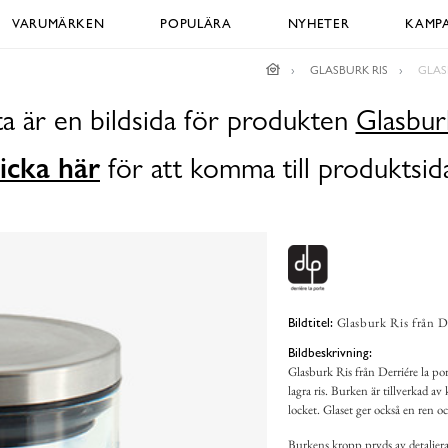
VARUMÄRKEN
POPULÄRA
NYHETER
KAMPA
GLASBURK RIS
GLAS
a är en bildsida för produkten
Glasbur
icka här
för att komma till produktsid
Glasburk Ris från D
Bildtitel:
Bildbeskrivning:
Glasburk Ris från Derriére la port
lagra ris. Burken är tillverkad av
locket. Glaset ger också en ren o
Burkens kropp pryds av detaljerad