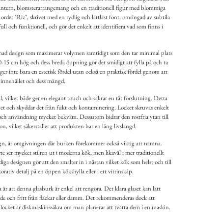
lantern, blomsterarrangemang och en traditionell figur med blommiga
ordet "Riz", skrivet med en tydlig och lättläst font, omringad av subtila
ll och funktionell, och gör det enkelt att identifiera vad som finns i
mad design som maximerar volymen samtidigt som den tar minimal plats
0-15 cm hög och dess breda öppning gör det smidigt att fylla på och ta
ger inte bara en estetisk fördel utan också en praktisk fördel genom att
v innehållet och dess mängd.
stål, vilket både ger en elegant touch och säkrar en tät förslutning. Detta
rskhet och skyddar det från fukt och kontaminering. Locket skruvas enkelt
 och användning mycket bekväm. Dessutom bidrar den rostfria ytan till
n, vilket säkerställer att produkten har en lång livslängd.
gn, är omgivningen där burken förekommer också viktig att nämna.
te ser mycket stilren ut i moderna kök, men likaväl i mer traditionellt
 designen gör att den smälter in i nästan vilket kök som helst och till
tiv detalj på en öppen kökshylla eller i ett vitrinskåp.
 är att denna glasburk är enkel att rengöra. Det klara glaset kan lätt
ande och fritt från fläckar eller damm. Det rekommenderas dock att
locket är diskmaskinssäkra om man planerar att tvätta dem i en maskin.