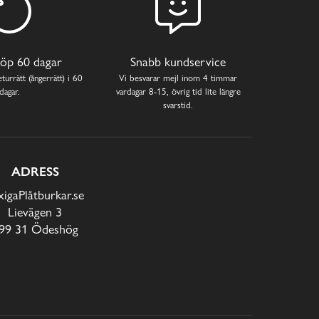
öp 60 dagar
Snabb kundservice
turrätt (ångerrätt) i 60
Vi besvarar mejl inom 4 timmar
dagar.
vardagar 8-15, övrig tid lite längre
svarstid.
ADRESS
xigaPlåtburkar.se
Lievägen 3
99 31 Ödeshög