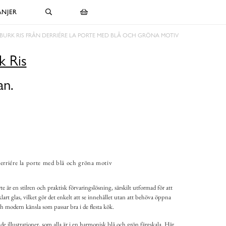
NJER
BURK RIS FRÅN DERRIÉRE LA PORTE MED BLÅ OCH GRÖNA MOTIV
k Ris
an.
erriére la porte med blå och gröna motiv
e är en stilren och praktisk förvaringslösning, särskilt utformad för att
 klart glas, vilket gör det enkelt att se innehållet utan att behöva öppna
ch modern känsla som passar bra i de flesta kök.
e illustrationer, som alla är i en harmonisk blå och grön färgskala. Här