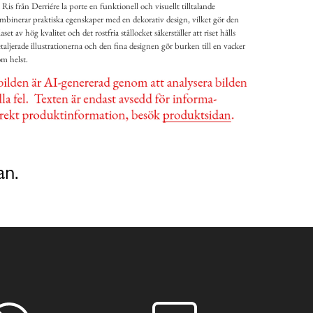
s från Derriére la porte en funktionell och visuellt tilltalande
ombinerar praktiska egenskaper med en dekorativ design, vilket gör den
laset av hög kvalitet och det rostfria stållocket säkerställer att riset hålls
aljerade illustrationerna och den fina designen gör burken till en vacker
m helst.
an.