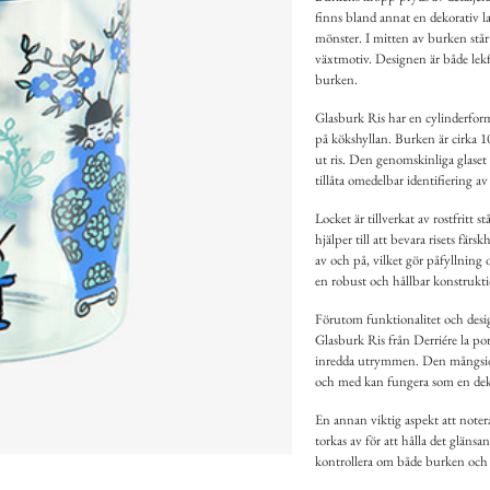
finns bland annat en dekorativ 
mönster. I mitten av burken står 
växtmotiv. Designen är både lekfu
burken.
Glasburk Ris har en cylinderfor
på kökshyllan. Burken är cirka 1
ut ris. Den genomskinliga glaset 
tillåta omedelbar identifiering a
Locket är tillverkat av rostfritt 
hjälper till att bevara risets fä
av och på, vilket gör påfyllning
en robust och hållbar konstruktio
Förutom funktionalitet och desi
Glasburk Ris från Derriére la por
inredda utrymmen. Den mångsidiga
och med kan fungera som en dekora
En annan viktig aspekt att notera
torkas av för att hålla det gläns
kontrollera om både burken och 