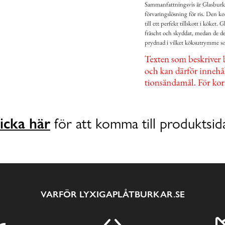
Sammanfattningsvis är Glasburk Ri
förvaringslösning för ris. Den k
till ett perfekt tillskott i köket. G
fräscht och skyddat, medan de det
prydnad i vilket köksutrymme so
icka här
för att komma till produktsid
VARFÖR LYXIGAPLÅTBURKAR.SE