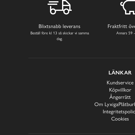
Blixtsnabb leverans
Fraktfritt ö
Beställ före kl 13 så skickar vi samma
Annars 59 -
dag.
LÄNKAR
Kundservice
Köpvillkor
Ångerrätt
Om LyxigaPlåtburk
Integritetspoli
Cookies