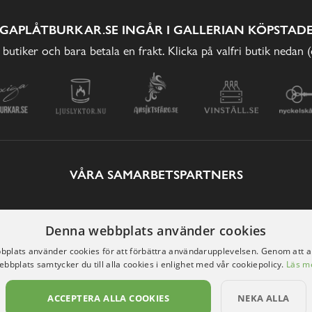
IGAPLÅTBURKAR.SE INGÅR I GALLERIAN KÖPSTADE
 butiker och bara betala en frakt. Klicka på valfri butik nedan 
VÅRA SAMARBETSPARTNERS
Denna webbplats använder cookies
plats använder cookies för att förbättra användarupplevelsen. Genom att 
ebbplats samtycker du till alla cookies i enlighet med vår cookiepolicy.
Läs m
ACCEPTERA ALLA COOKIES
NEKA ALLA