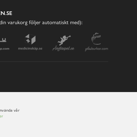
N.SE
(din varukorg följer automatiskt med):
använda vår
er