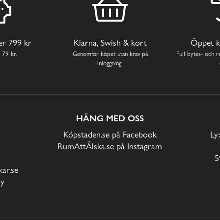
ver 799 kr
Klarna, Swish & kort
Öppet k
 79 kr.
Genomför köpet utan krav på
Full bytes- och re
inloggning.
HÄNG MED OSS
Köpstaden.se på Facebook
Ly
RumAttÄlska.se på Instagram
5
ar.se
cy