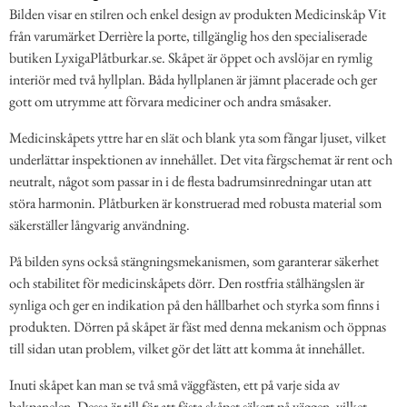
Bilden visar en stilren och enkel design av produkten Medicinskåp Vit
från varumärket Derrière la porte, tillgänglig hos den specialiserade
butiken LyxigaPlåtburkar.se. Skåpet är öppet och avslöjar en rymlig
interiör med två hyllplan. Båda hyllplanen är jämnt placerade och ger
gott om utrymme att förvara mediciner och andra småsaker.
Medicinskåpets yttre har en slät och blank yta som fångar ljuset, vilket
underlättar inspektionen av innehållet. Det vita färgschemat är rent och
neutralt, något som passar in i de flesta badrumsinredningar utan att
störa harmonin. Plåtburken är konstruerad med robusta material som
säkerställer långvarig användning.
På bilden syns också stängningsmekanismen, som garanterar säkerhet
och stabilitet för medicinskåpets dörr. Den rostfria stålhängslen är
synliga och ger en indikation på den hållbarhet och styrka som finns i
produkten. Dörren på skåpet är fäst med denna mekanism och öppnas
till sidan utan problem, vilket gör det lätt att komma åt innehållet.
Inuti skåpet kan man se två små väggfästen, ett på varje sida av
bakpanelen. Dessa är till för att fästa skåpet säkert på väggen, vilket