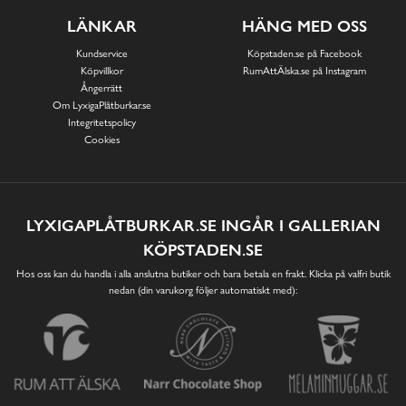
LÄNKAR
HÄNG MED OSS
Kundservice
Köpstaden.se på Facebook
Köpvillkor
RumAttÄlska.se på Instagram
Ångerrätt
Om LyxigaPlåtburkar.se
Integritetspolicy
Cookies
LYXIGAPLÅTBURKAR.SE INGÅR I GALLERIAN
KÖPSTADEN.SE
Hos oss kan du handla i alla anslutna butiker och bara betala en frakt. Klicka på valfri butik
nedan (din varukorg följer automatiskt med):