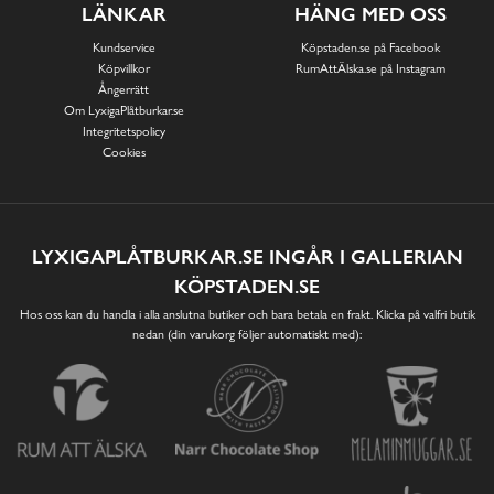
LÄNKAR
HÄNG MED OSS
Kundservice
Köpstaden.se på Facebook
Köpvillkor
RumAttÄlska.se på Instagram
Ångerrätt
Om LyxigaPlåtburkar.se
Integritetspolicy
Cookies
LYXIGAPLÅTBURKAR.SE INGÅR I GALLERIAN
KÖPSTADEN.SE
Hos oss kan du handla i alla anslutna butiker och bara betala en frakt. Klicka på valfri butik
nedan (din varukorg följer automatiskt med):