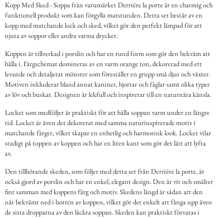
Kopp Med Sked - Soppa från varumärket Derriére la porte är en charmig och
funktionell produkt som kan förgylla matstunden. Detta set består av en
kopp med matchande lock och sked, vilket gör den perfekt lämpad för att
njuta av soppor eller andra varma drycker.
Koppen är tillverkad i porslin och har en rund form som gör den bekväm att
hålla i. Färgschemat domineras av en varm orange ton, dekorerad med ett
levande och detaljerat mönster som föreställer en grupp små djur och växter.
Motiven inkluderar bland annat kaniner, hjortar och fåglar samt olika typer
av löv och buskar. Designen är lekfull och inspirerar till en naturnära känsla.
Locket som medföljer är praktiskt för att hålla soppan varm under en längre
tid. Locket är även det dekorerat med samma naturinspirerade motiv i
matchande färger, vilket skapar en enhetlig och harmonisk look. Locket vilar
stadigt på toppen av koppen och har en liten kant som gör det lätt att lyfta
av.
Den tillhörande skeden, som följer med detta set från Derriére la porte, är
också gjord av porslin och har en enkel, elegant design. Den är vit och smälter
fint samman med koppens färg och motiv. Skedens längd är sådan att den
når bekvämt ned i botten av koppen, vilket gör det enkelt att fånga upp även
de sista dropparna av den läckra soppan. Skeden kan praktiskt förvaras i