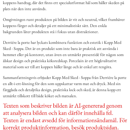
koppens handtag, där det finns ett specialutformat hål som håller skeden på
plats när den inte används.
Omgivningen runt produkten på bilden är vit och neutral, vilket framhäver
koppens färger och detaljer på ett minimalistiskt sätt. Den enkla
bakgrunden låter produkten stå i fokus utan distraktioner.
Derriére la porte har lyckats kombinera funktion och estetik i Kopp Med
Sked - Soppa. Det är en produkt som inte bara är praktisk att använda i
hemmet eller på kontoret, utan även en utmärkt presentidé för någon som
älskar design och praktiska köksredskap. Porcelain är ett högkvalitativt
material som ser till att koppen håller länge och är enkel att rengöra.
Sammanfattningsvis erbjuder Kopp Med Sked - Soppa från Derriére la porte
en allt-i-ett-lösning för den som uppskattar varm mat och dryck. Med sin
färgglada och detaljrika design, praktiska lock och sked, är denna kopp ett
utmärkt tillskott till både köket och matsalen.